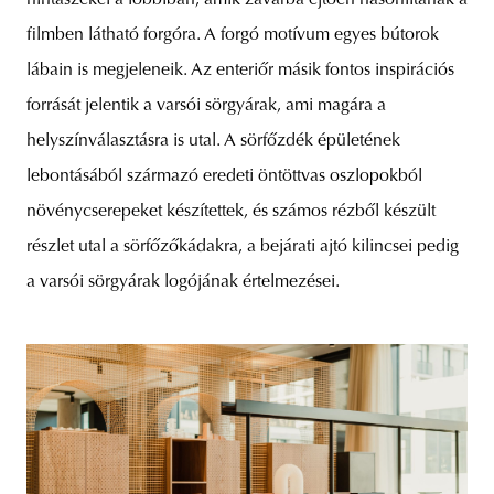
filmben látható forgóra. A forgó motívum egyes bútorok
lábain is megjeleneik. Az enteriőr másik fontos inspirációs
forrását jelentik a varsói sörgyárak, ami magára a
helyszínválasztásra is utal. A sörfőzdék épületének
lebontásából származó eredeti öntöttvas oszlopokból
növénycserepeket készítettek, és számos rézből készült
részlet utal a sörfőzőkádakra, a bejárati ajtó kilincsei pedig
a varsói sörgyárak logójának értelmezései.