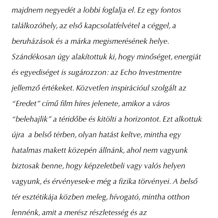
majdnem negyedét a lobbi foglalja el. Ez egy fontos
találkozóhely, az első kapcsolatfelvétel a céggel, a
beruházások és a márka megismerésének helye.
Szándékosan úgy alakítottuk ki, hogy minőséget, energiát
és egyediséget is sugározzon: az Echo Investmentre
jellemző értékeket. Közvetlen inspirációul szolgált az
“Eredet” című film híres jelenete, amikor a város
“belehajlik” a téridőbe és kitölti a horizontot. Ezt alkottuk
újra a belső térben, olyan hatást keltve, mintha egy
hatalmas makett közepén állnánk, ahol nem vagyunk
biztosak benne, hogy képzeletbeli vagy valós helyen
vagyunk, és érvényesek-e még a fizika törvényei. A belső
tér esztétikája közben meleg, hívogató, mintha otthon
lennénk, amit a merész részletesség és az