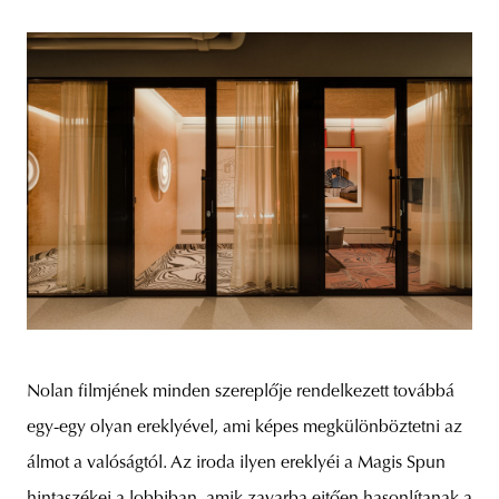
Nolan filmjének minden szereplője rendelkezett továbbá
egy-egy olyan ereklyével, ami képes megkülönböztetni az
álmot a valóságtól. Az iroda ilyen ereklyéi a Magis Spun
hintaszékei a lobbiban, amik zavarba ejtően hasonlítanak a