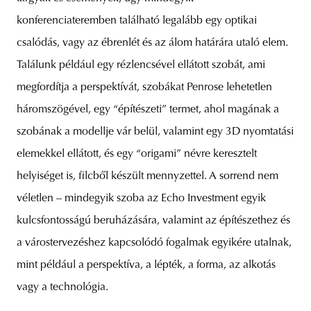
konferenciateremben található legalább egy optikai
csalódás, vagy az ébrenlét és az álom határára utaló elem.
Találunk például egy rézlencsével ellátott szobát, ami
megfordítja a perspektívát, szobákat Penrose lehetetlen
háromszögével, egy “építészeti” termet, ahol magának a
szobának a modellje vár belül, valamint egy 3D nyomtatási
elemekkel ellátott, és egy “origami” névre keresztelt
helyiséget is, filcből készült mennyzettel. A sorrend nem
véletlen – mindegyik szoba az Echo Investment egyik
kulcsfontosságú beruházására, valamint az építészethez és
a várostervezéshez kapcsolódó fogalmak egyikére utalnak,
mint például a perspektíva, a lépték, a forma, az alkotás
vagy a technológia.