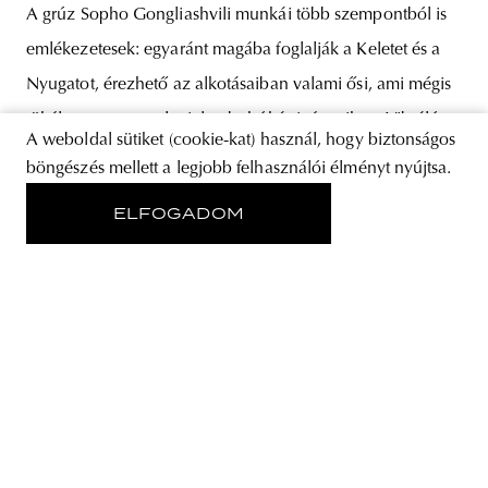
A grúz Sopho Gongliashvili munkái több szempontból is
emlékezetesek: egyaránt magába foglalják a Keletet és a
Nyugatot, érezhető az alkotásaiban valami ősi, ami mégis
tökéletesen passzol a jelen bohókás igényeihez. Vibráló
A weboldal sütiket (cookie-kat) használ, hogy biztonságos
színek, egyedi technika, személyes élmények és kulturális
böngészés mellett a legjobb felhasználói élményt nyújtsa.
örökség – ez Sopho művészete. A Bizánci Birodalom
ELFOGADOM
artisztikája korszakalkotóan meghatározó az iparművészet
RÓLUNK
STORE
ADATVÉDELMI NYILATKOZAT