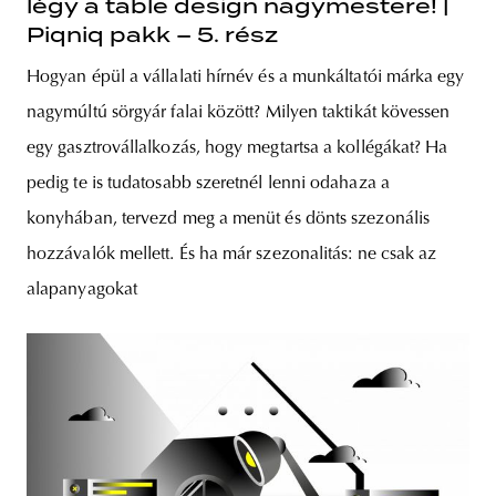
légy a table design nagymestere! |
Piqniq pakk – 5. rész
Hogyan épül a vállalati hírnév és a munkáltatói márka egy
nagymúltú sörgyár falai között? Milyen taktikát kövessen
egy gasztrovállalkozás, hogy megtartsa a kollégákat? Ha
pedig te is tudatosabb szeretnél lenni odahaza a
konyhában, tervezd meg a menüt és dönts szezonális
hozzávalók mellett. És ha már szezonalitás: ne csak az
alapanyagokat