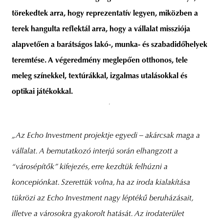
törekedtek arra, hogy reprezentatív legyen, miközben a
terek hangulta reflektál arra, hogy a vállalat missziója
alapvetően a barátságos lakó-, munka- és szabadidőhelyek
teremtése. A végeredmény meglepően otthonos, tele
meleg színekkel, textúrákkal, izgalmas utalásokkal és
optikai játékokkal.
„Az Echo Investment projektje egyedi – akárcsak maga a
vállalat. A bemutatkozó interjú során elhangzott a
“városépítők” kifejezés, erre kezdtük felhúzni a
koncepiónkat. Szerettük volna, ha az iroda kialakítása
tükrözi az Echo Investment nagy léptékű beruházásait,
illetve a városokra gyakorolt hatását. Az irodaterület