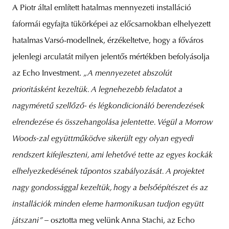
A Piotr által említett hatalmas mennyezeti installáció
faformái egyfajta tükörképei az előcsarnokban elhelyezett
hatalmas Varsó-modellnek, érzékeltetve, hogy a főváros
jelenlegi arculatát milyen jelentős mértékben befolyásolja
az Echo Investment.
„A mennyezetet abszolút
prioritásként kezeltük. A legnehezebb feladatot a
nagyméretű szellőző- és légkondicionáló berendezések
elrendezése és összehangolása jelentette. Végül a Morrow
Woods-zal együttműködve sikerült egy olyan egyedi
rendszert kifejleszteni, ami lehetővé tette az egyes kockák
elhelyezkedésének tűpontos szabályozását. A projektet
nagy gondossággal kezeltük, hogy a belsőépítészet és az
installációk minden eleme harmonikusan tudjon együtt
játszani” –
osztotta meg velünk Anna Stachi, az Echo