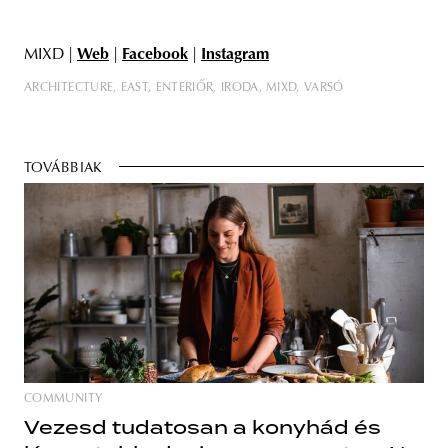
MIXD |
Web
|
Facebook
|
Instagram
ARCHITECTURE
EAST
ENTERIŐR
IRODA
MIXD
VARSÓ
TOVÁBBIAK
COMMUNITY
Vezesd tudatosan a konyhád és