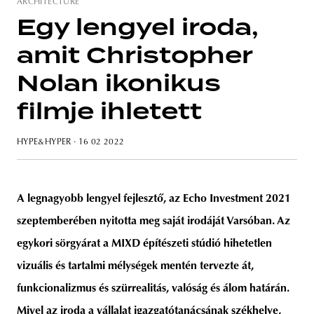
ARCHITECTURE
Egy lengyel iroda,
amit Christopher
unity
budapest
poland
branding
Nolan ikonikus
filmje ihletett
HYPE&HYPER
· 16 02 2022
A legnagyobb lengyel fejlesztő, az Echo Investment 2021
szeptemberében nyitotta meg saját irodáját Varsóban. Az
egykori sörgyárat a MIXD építészeti stúdió hihetetlen
vizuális és tartalmi mélységek mentén tervezte át,
funkcionalizmus és szürrealitás, valóság és álom határán.
Mivel az iroda a vállalat igazgatótanácsának székhelye,