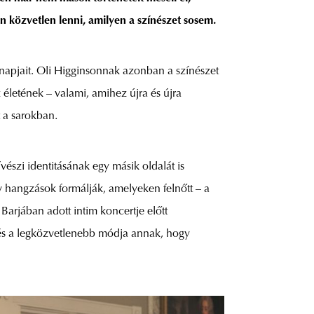
n közvetlen lenni, amilyen a színészet sosem.
napjait. Oli Higginsonnak azonban a színészet
z életének – valami, amihez újra és újra
t a sarokban.
észi identitásának egy másik oldalát is
ív hangzások formálják, amelyeken felnőtt – a
arjában adott intim koncertje előtt
rzés a legközvetlenebb módja annak, hogy