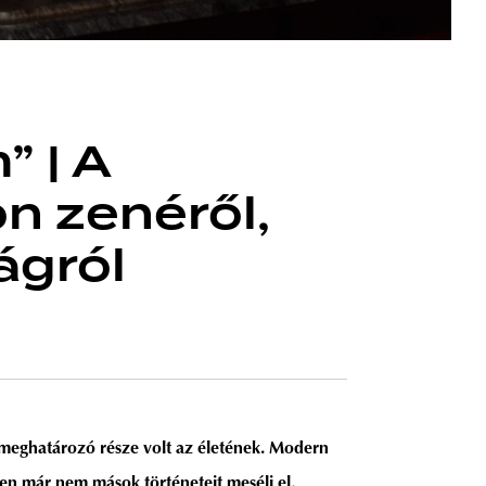
” | A
on zenéről,
ágról
is meghatározó része volt az életének. Modern
en már nem mások történeteit meséli el,