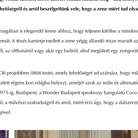
hetőségről és arról beszélgettünk vele, hogy a zene miért tud olya
nmagában is elegendő lenne ahhoz, hogy teljesen kitöltse a minden
formát. A tévés karrierje mellett a zene végig állandó része maradt a
ől, az otthonáról vagy akár egy buliról, ahol meglátott egy zongorá
i projektben öltött testet, amely lehetőséget ad számára, hogy műv
tett régens kori világba helyezi, zenéjét azok az indie és alternat
1975-ig. Budapesti, a Wonder Budapest speakeasy hangulatú Coco B
ól, a művészi szabadságról és arról, miért érzi úgy, hogy a dalsze
gével.