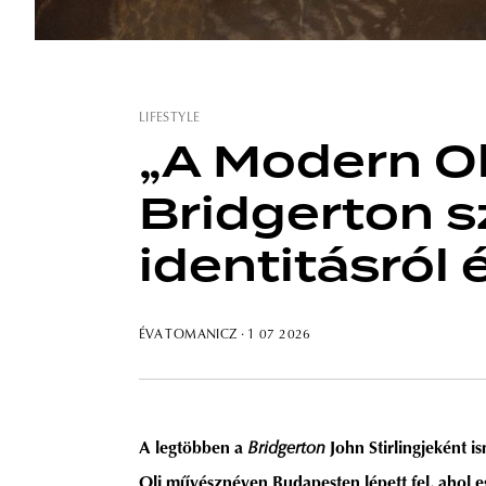
LIFESTYLE
„A Modern Ol
Bridgerton sz
identitásról 
ÉVA TOMANICZ
· 1 07 2026
A legtöbben a
Bridgerton
John Stirlingjeként i
Oli művésznéven Budapesten lépett fel, ahol e