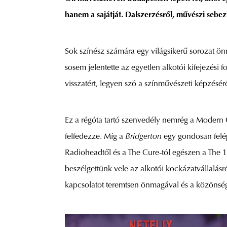
hanem a sajátját. Dalszerzésről, művészi sebez
Sok színész számára egy világsikerű sorozat ö
sosem jelentette az egyetlen alkotói kifejezési 
visszatért, legyen szó a színművészeti képzésér
Ez a régóta tartó szenvedély nemrég a Modern Ol
felfedezze. Míg a
Bridgerton
egy gondosan felépí
Radioheadtől és a The Cure-tól egészen a The 
beszélgettünk vele az alkotói kockázatvállalásr
kapcsolatot teremtsen önmagával és a közönsé