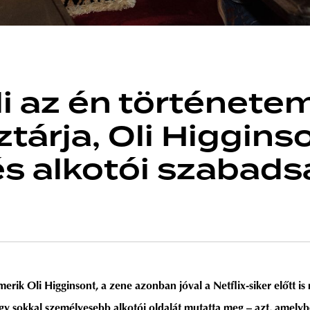
i az én történetem
tárja, Oli Higgins
és alkotói szabads
smerik Oli Higginsont, a zene azonban jóval a Netflix-siker előtt 
gy sokkal személyesebb alkotói oldalát mutatta meg – azt, amelyb