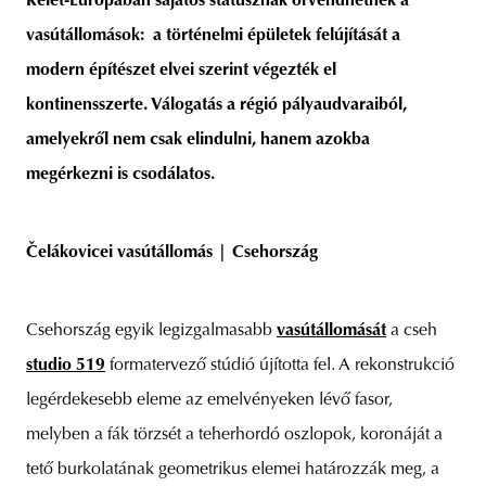
Kelet-Európában sajátos státusznak örvendhetnek a
vasútállomások: a történelmi épületek felújítását a
modern építészet elvei szerint végezték el
kontinensszerte. Válogatás a régió pályaudvaraiból,
unity
budapest
poland
branding
amelyekről nem csak elindulni, hanem azokba
megérkezni is csodálatos.
Čelákovicei vasútállomás | Csehország
Csehország egyik legizgalmasabb
vasútállomását
a cseh
studio 519
formatervező stúdió újította fel. A rekonstrukció
legérdekesebb eleme az emelvényeken lévő fasor,
melyben a fák törzsét a teherhordó oszlopok, koronáját a
tető burkolatának geometrikus elemei határozzák meg, a