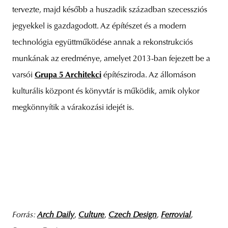
tervezte, majd később a huszadik században szecessziós
jegyekkel is gazdagodott. Az építészet és a modern
technológia együttműködése annak a rekonstrukciós
munkának az eredménye, amelyet 2013-ban fejezett be a
varsói
Grupa 5 Architekci
építésziroda. Az állomáson
kulturális központ és könyvtár is működik, amik olykor
megkönnyítik a várakozási idejét is.
Forrás:
Arch Daily
,
Culture
,
Czech Design
,
Ferrovial
,