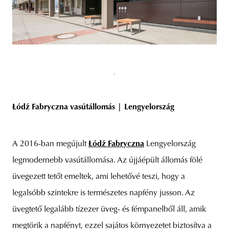
Łódź Fabryczna vasútállomás | Lengyelország
A 2016-ban megújult
Łódź Fabryczna
Lengyelország
legmodernebb vasútállomása. Az újjáépült állomás fölé
üvegezett tetőt emeltek, ami lehetővé teszi, hogy a
legalsóbb szintekre is természetes napfény jusson. Az
üvegtető legalább tízezer üveg- és fémpanelből áll, amik
megtörik a napfényt, ezzel sajátos környezetet biztosítva a