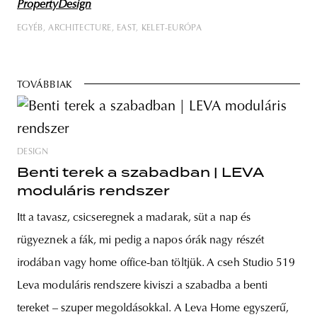
PropertyDesign
EGYÉB
ARCHITECTURE
EAST
KELET-EURÓPA
TOVÁBBIAK
DESIGN
Benti terek a szabadban | LEVA
moduláris rendszer
Itt a tavasz, csicseregnek a madarak, süt a nap és
rügyeznek a fák, mi pedig a napos órák nagy részét
irodában vagy home office-ban töltjük. A cseh Studio 519
Leva moduláris rendszere kiviszi a szabadba a benti
tereket – szuper megoldásokkal. A Leva Home egyszerű,