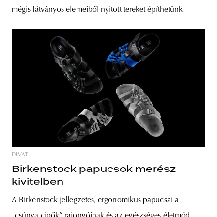
mégis látványos elemeiből nyitott tereket építhetünk
DIVAT
Birkenstock papucsok merész
kivitelben
A Birkenstock jellegzetes, ergonomikus papucsai a
„csúnya cipők” rajongóinak és az egészséges életmód