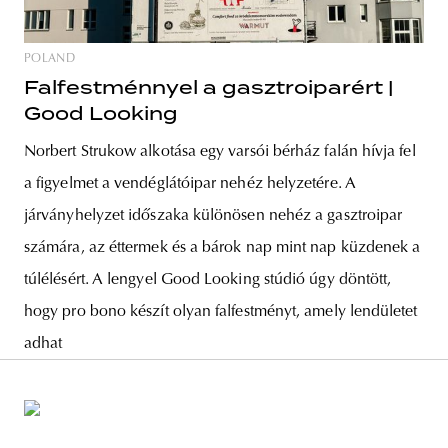
POLAND
Falfestménnyel a gasztroiparért |
Good Looking
Norbert Strukow alkotása egy varsói bérház falán hívja fel
a figyelmet a vendéglátóipar nehéz helyzetére. A
járványhelyzet időszaka különösen nehéz a gasztroipar
számára, az éttermek és a bárok nap mint nap küzdenek a
túlélésért. A lengyel Good Looking stúdió úgy döntött,
hogy pro bono készít olyan falfestményt, amely lendületet
adhat