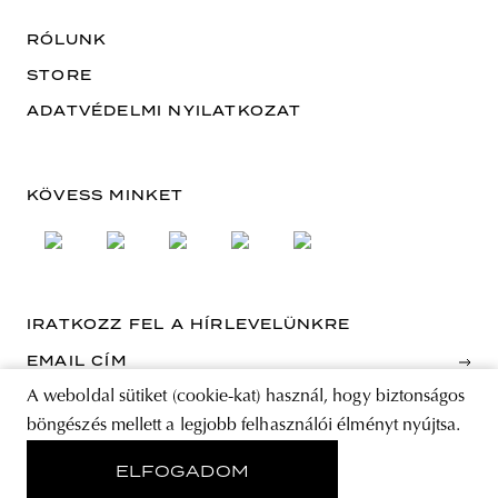
RÓLUNK
STORE
ADATVÉDELMI NYILATKOZAT
KÖVESS MINKET
IRATKOZZ FEL A HÍRLEVELÜNKRE
EMAIL CÍM
A weboldal sütiket (cookie-kat) használ, hogy biztonságos
A feliratkozással elfogadja az Általános Szerződési Feltételeket és kijelenti,
böngészés mellett a legjobb felhasználói élményt nyújtsa.
hogy elolvasta az Adatvédelmi nyilatkozatot.
ELFOGADOM