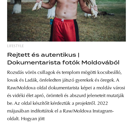
LIFESTYLE
Rejtett és autentikus |
Dokumentarista fotók Moldovából
Rozsdás vörös csillagok és templom mögötti kocsibeálló,
lovak és Ladák, önfeledten játszó gyerekek és öregek. A
Raw/Moldova oldal dokumentarista képei a moldáv városi
és vidéki élet apró, örömteli és abszurd jeleneteit mutatják
be. Az oldal készítőit kérdeztük a projektről. 2022
májusában indítottátok el a Raw/Moldova Instagram-
oldalt. Hogyan jött