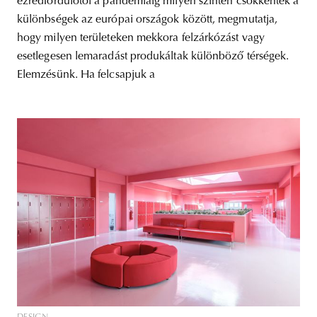
ezredfordulótól a pandémiáig milyen szinten csökkentek a
különbségek az európai országok között, megmutatja,
hogy milyen területeken mekkora felzárkózást vagy
esetlegesen lemaradást produkáltak különböző térségek.
Elemzésünk. Ha felcsapjuk a