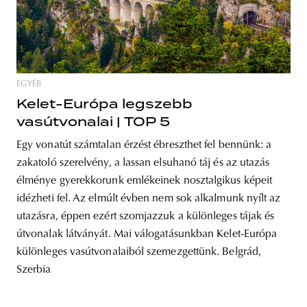
EGYÉB
Kelet-Európa legszebb
vasútvonalai | TOP 5
Egy vonatút számtalan érzést ébreszthet fel bennünk: a
zakatoló szerelvény, a lassan elsuhanó táj és az utazás
élménye gyerekkorunk emlékeinek nosztalgikus képeit
idézheti fel. Az elmúlt évben nem sok alkalmunk nyílt az
utazásra, éppen ezért szomjazzuk a különleges tájak és
útvonalak látványát. Mai válogatásunkban Kelet-Európa
különleges vasútvonalaiból szemezgettünk. Belgrád,
Szerbia