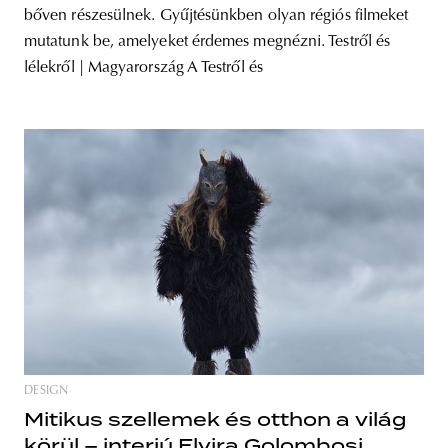
bőven részesülnek. Gyűjtésünkben olyan régiós filmeket
mutatunk be, amelyeket érdemes megnézni. Testről és
lélekről | Magyarország A Testről és
DESIGN
Mitikus szellemek és otthon a világ
körül – interjú Elvira Golombosi