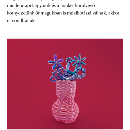
mindennapi tárgyaink és a minket körülvevő
környezetünk önmagukban is műalkotássá válnak, akkor
elmondhatjuk,