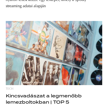
streaming adatai alapján
TECH
Kincsvadászat a legmenőbb
lemezboltokban | TOP 5