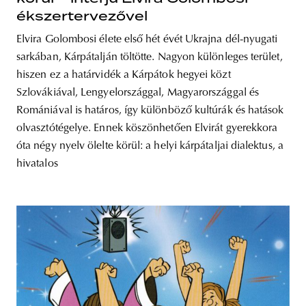
ékszertervezővel
Elvira Golombosi élete első hét évét Ukrajna dél-nyugati
sarkában, Kárpátalján töltötte. Nagyon különleges terület,
hiszen ez a határvidék a Kárpátok hegyei közt
Szlovákiával, Lengyelországgal, Magyarországgal és
Romániával is határos, így különböző kultúrák és hatások
olvasztótégelye. Ennek köszönhetően Elvirát gyerekkora
óta négy nyelv ölelte körül: a helyi kárpátaljai dialektus, a
hivatalos