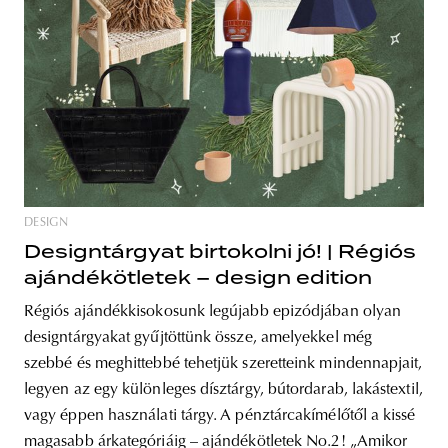
DESIGN
Designtárgyat birtokolni jó! | Régiós
ajándékötletek – design edition
Régiós ajándékkisokosunk legújabb epizódjában olyan
designtárgyakat gyűjtöttünk össze, amelyekkel még
szebbé és meghittebbé tehetjük szeretteink mindennapjait,
legyen az egy különleges dísztárgy, bútordarab, lakástextil,
vagy éppen használati tárgy. A pénztárcakímélőtől a kissé
magasabb árkategóriáig – ajándékötletek No.2! „Amikor