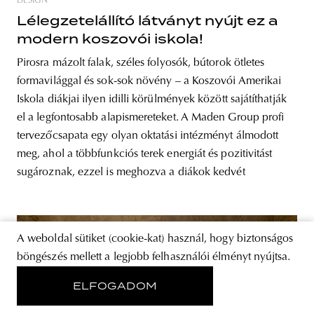
DESIGN
Lélegzetelállító látványt nyújt ez a
modern koszovói iskola!
Pirosra mázolt falak, széles folyosók, bútorok ötletes
formavilággal és sok-sok növény – a Koszovói Amerikai
Iskola diákjai ilyen idilli körülmények között sajátíthatják
el a legfontosabb alapismereteket. A Maden Group profi
tervezőcsapata egy olyan oktatási intézményt álmodott
meg, ahol a többfunkciós terek energiát és pozitivitást
sugároznak, ezzel is meghozva a diákok kedvét
A weboldal sütiket (cookie-kat) használ, hogy biztonságos
böngészés mellett a legjobb felhasználói élményt nyújtsa.
ELFOGADOM