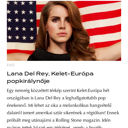
EAST
Lana Del Rey, Kelet-Európa
popkirálynője
Egy nemrég közzétett térkép szerint Kelet-Európa hét
országában is Lana Del Rey a leghallgatottabb pop
énekesnő. Mi lehet az oka a melankolikus hangvételű
dalairól ismert amerikai sztár sikerének a régióban? Ennek
próbált meg utánajárni a Rolling Stone magazin. Idén
nyáron tettek közzé egy térképet, amely a Spotify