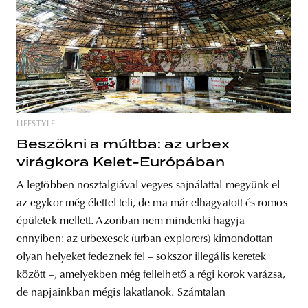
LIFESTYLE
Beszökni a múltba: az urbex
virágkora Kelet-Európában
A legtöbben nosztalgiával vegyes sajnálattal megyünk el
az egykor még élettel teli, de ma már elhagyatott és romos
épületek mellett. Azonban nem mindenki hagyja
ennyiben: az urbexesek (urban explorers) kimondottan
olyan helyeket fedeznek fel – sokszor illegális keretek
között –, amelyekben még fellelhető a régi korok varázsa,
de napjainkban mégis lakatlanok. Számtalan