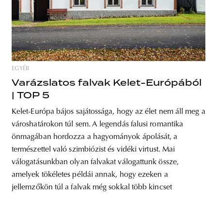
EGYÉB
Varázslatos falvak Kelet-Európából
| TOP 5
Kelet-Európa bájos sajátossága, hogy az élet nem áll meg a
városhatárokon túl sem. A legendás falusi romantika
önmagában hordozza a hagyományok ápolását, a
természettel való szimbiózist és vidéki virtust. Mai
válogatásunkban olyan falvakat válogattunk össze,
amelyek tökéletes példái annak, hogy ezeken a
jellemzőkön túl a falvak még sokkal több kincset