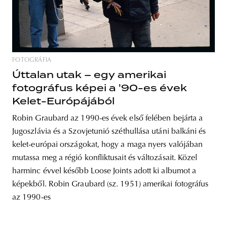
FOTOGRÁFIA
Úttalan utak – egy amerikai
fotográfus képei a '90-es évek
Kelet-Európájából
Robin Graubard az 1990-es évek első felében bejárta a
Jugoszlávia és a Szovjetunió széthullása utáni balkáni és
kelet-európai országokat, hogy a maga nyers valójában
mutassa meg a régió konfliktusait és változásait. Közel
harminc évvel később Loose Joints adott ki albumot a
képekből. Robin Graubard (sz. 1951) amerikai fotográfus
az 1990-es