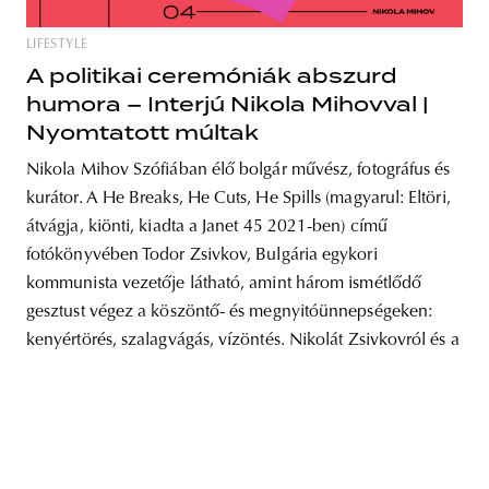
LIFESTYLE
A politikai ceremóniák abszurd
humora – Interjú Nikola Mihovval |
unity
budapest
poland
branding
Nyomtatott múltak
Nikola Mihov Szófiában élő bolgár művész, fotográfus és
kurátor. A He Breaks, He Cuts, He Spills (magyarul: Eltöri,
átvágja, kiönti, kiadta a Janet 45 2021-ben) című
fotókönyvében Todor Zsivkov, Bulgária egykori
kommunista vezetője látható, amint három ismétlődő
gesztust végez a köszöntő- és megnyitóünnepségeken:
kenyértörés, szalagvágás, vízöntés. Nikolát Zsivkovról és a