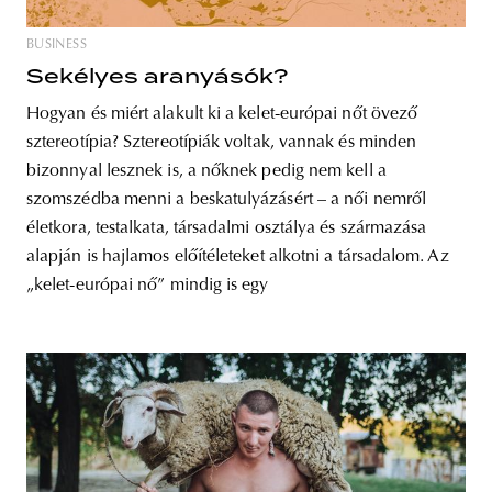
BUSINESS
Sekélyes aranyásók?
Hogyan és miért alakult ki a kelet-európai nőt övező
sztereotípia? Sztereotípiák voltak, vannak és minden
bizonnyal lesznek is, a nőknek pedig nem kell a
szomszédba menni a beskatulyázásért – a női nemről
életkora, testalkata, társadalmi osztálya és származása
alapján is hajlamos előítéleteket alkotni a társadalom. Az
„kelet-európai nő” mindig is egy