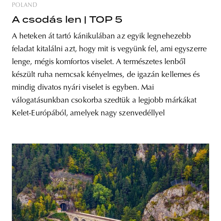
POLAND
A csodás len | TOP 5
A heteken át tartó kánikulában az egyik legnehezebb
feladat kitalálni azt, hogy mit is vegyünk fel, ami egyszerre
lenge, mégis komfortos viselet. A természetes lenből
készült ruha nemcsak kényelmes, de igazán kellemes és
mindig divatos nyári viselet is egyben. Mai
válogatásunkban csokorba szedtük a legjobb márkákat
Kelet-Európából, amelyek nagy szenvedéllyel