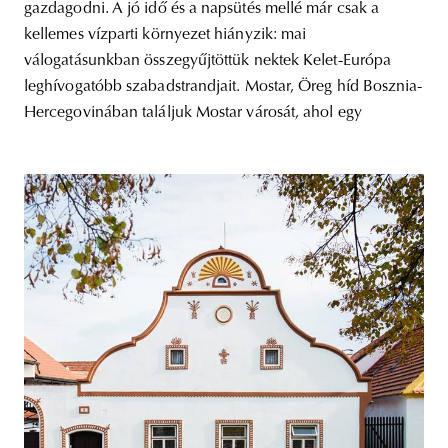
gazdagodni. A jó idő és a napsütés mellé már csak a
kellemes vízparti környezet hiányzik: mai
válogatásunkban összegyűjtöttük nektek Kelet-Európa
leghívogatóbb szabadstrandjait. Mostar, Öreg híd Bosznia-
Hercegovinában találjuk Mostar városát, ahol egy