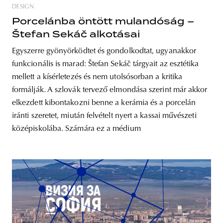
DESIGN
Porcelánba öntött mulandóság –
Štefan Sekáč alkotásai
Egyszerre gyönyörködtet és gondolkodtat, ugyanakkor
funkcionális is marad: Štefan Sekáč tárgyait az esztétika
mellett a kísérletezés és nem utolsósorban a kritika
formálják. A szlovák tervező elmondása szerint már akkor
elkezdett kibontakozni benne a kerámia és a porcelán
iránti szeretet, miután felvételt nyert a kassai művészeti
középiskolába. Számára ez a médium