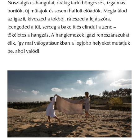
Nosztalgikus hangulat, órákig tartó böngészés, izgalmas
borítók, új műfajok és sosem hallott előadók. Megtalálod
az igazit, kiveszed a tokból, ráteszed a lejátszóra,
leengeded a tűt, serceg a bakelit és elindul a zene –
tökéletes a hangzás. A hanglemezek igazi reneszánszukat
élik, így mai válogatásunkban a legjobb helyeket mutatjuk
be, ahol valódi