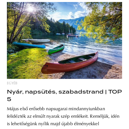
EGYÉB
Nyár, napsütés, szabadstrand | TOP
5
Május első erősebb napsugarai mindannyiunkban
felidézték az elmúlt nyarak szép emlékeit. Reméljük, idén
is lehetőségünk nyílik majd újabb élményekkel