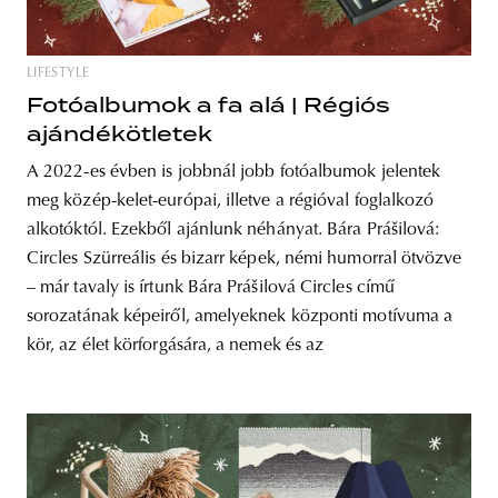
LIFESTYLE
Fotóalbumok a fa alá | Régiós
ajándékötletek
A 2022-es évben is jobbnál jobb fotóalbumok jelentek
meg közép-kelet-európai, illetve a régióval foglalkozó
alkotóktól. Ezekből ajánlunk néhányat. Bára Prášilová:
Circles Szürreális és bizarr képek, némi humorral ötvözve
– már tavaly is írtunk Bára Prášilová Circles című
sorozatának képeiről, amelyeknek központi motívuma a
kör, az élet körforgására, a nemek és az