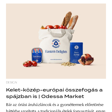
DESIGN
Kelet-közép-európai összefogás a
spájzban is | Odessa Market
Bár az óriási áruházláncok és a gyorséttermek előretörése
háttérbe szorította a tradicionális ételek fogyasztását, egyre