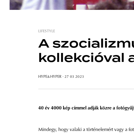
LIFESTYLE
A szocializmu
kollekcióval
HYPE&HYPER
· 27 03 2023
40 év 4000 kép címmel adják közre a fotógyűjt
Mindegy, hogy valaki a történelemért vagy a fo