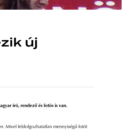
zik új
yar író, rendező és fotós is van.
en. Mivel feldolgozhatatlan mennyiségű fotót