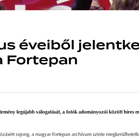
s éveiből jelentke
 a Fortepan
emény legújabb válogatását, a fotók adományozói között híres mag
tózásért rajong, a magyar Fortepan archívum szinte megkerülhetetl