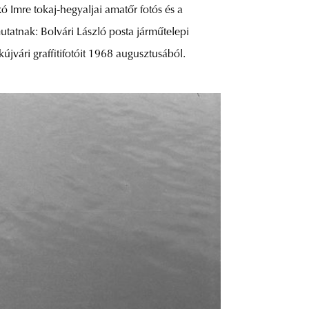
 Imre tokaj-hegyaljai amatőr fotós és a
tatnak: Bolvári László posta járműtelepi
újvári graffitifotóit 1968 augusztusából.