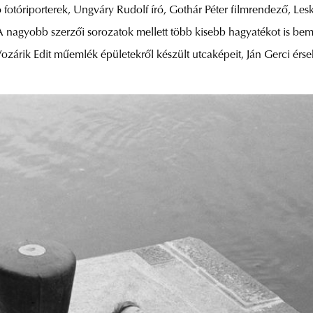
otóriporterek, Ungváry Rudolf író, Gothár Péter filmrendező, Leskó
A nagyobb szerzői sorozatok mellett több kisebb hagyatékot is bemu
Vozárik Edit műemlék épületekről készült utcaképeit, Ján Gerci érsek