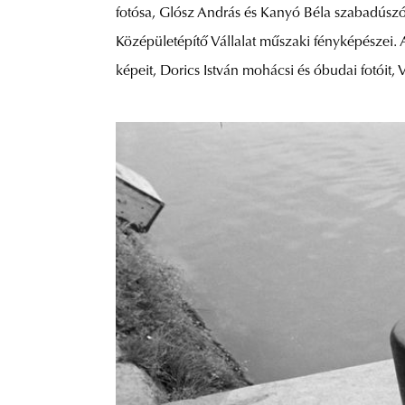
fotósa, Glósz András és Kanyó Béla szabadúszó f
Középületépítő Vállalat műszaki fényképészei. 
képeit, Dorics István mohácsi és óbudai fotóit, 