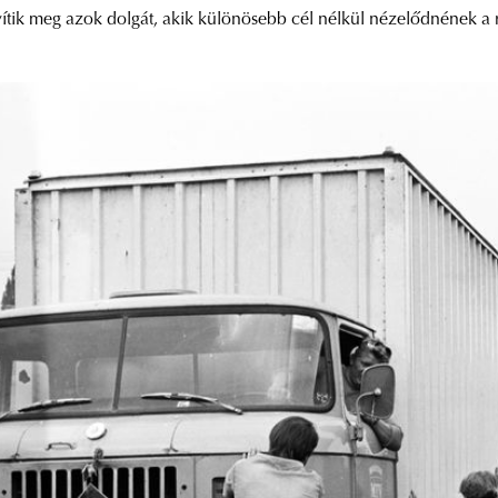
yítik meg azok dolgát, akik különösebb cél nélkül nézelődnének a