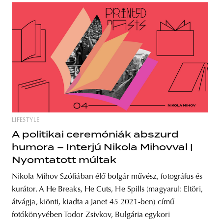
LIFESTYLE
A politikai ceremóniák abszurd
humora – Interjú Nikola Mihovval |
Nyomtatott múltak
Nikola Mihov Szófiában élő bolgár művész, fotográfus és
kurátor. A He Breaks, He Cuts, He Spills (magyarul: Eltöri,
átvágja, kiönti, kiadta a Janet 45 2021-ben) című
fotókönyvében Todor Zsivkov, Bulgária egykori