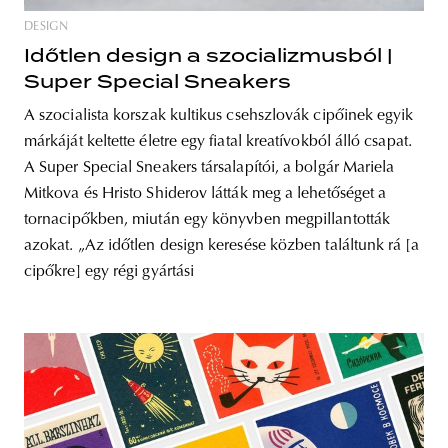
DESIGN
Időtlen design a szocializmusból |
Super Special Sneakers
A szocialista korszak kultikus csehszlovák cipőinek egyik
márkáját keltette életre egy fiatal kreatívokból álló csapat.
A Super Special Sneakers társalapítói, a bolgár Mariela
Mitkova és Hristo Shiderov látták meg a lehetőséget a
tornacipőkben, miután egy könyvben megpillantották
azokat. „Az időtlen design keresése közben találtunk rá [a
cipőkre] egy régi gyártási