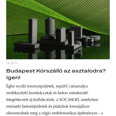
DESIGN
Budapest Körszálló az asztalodra?
Igen!
Égbe nyúló toronyépületek, repülő csészealjra
emlékeztető homlokzatok és beton mindenütt!
Megérkezett új kollekciónk, a SOC/MOD, amelyben
miniatűr betonépületek és plakátok formájában
elevenednek meg a régió emblematikus építményei – s