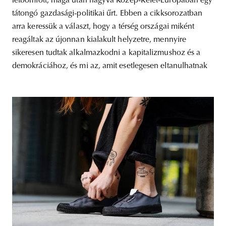
felbomlott, maga után hagyva Közép-Kelet-Európában egy
tátongó gazdasági-politikai űrt. Ebben a cikksorozatban
arra keressük a választ, hogy a térség országai miként
reagáltak az újonnan kialakult helyzetre, mennyire
sikeresen tudtak alkalmazkodni a kapitalizmushoz és a
demokráciához, és mi az, amit esetlegesen eltanulhatnak