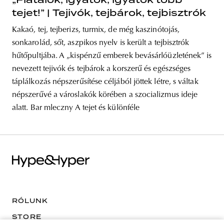
tejet!” | Tejivók, tejbárok, tejbisztrók
Kakaó, tej, tejberizs, turmix, de még kaszinótojás,
sonkarolád, sőt, aszpikos nyelv is került a tejbisztrók
hűtőpultjába. A „kispénzű emberek bevásárlóüzletének” is
nevezett tejivók és tejbárok a korszerű és egészséges
táplálkozás népszerűsítése céljából jöttek létre, s váltak
népszerűvé a városlakók körében a szocializmus ideje
alatt. Bar mleczny A tejet és különféle
RÓLUNK
STORE