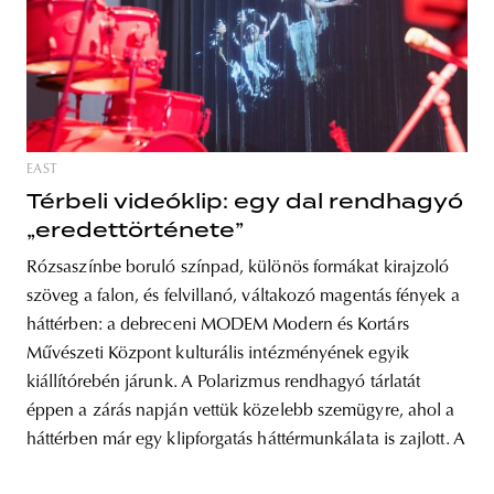
EAST
Térbeli videóklip: egy dal rendhagyó
„eredettörténete”
Rózsaszínbe boruló színpad, különös formákat kirajzoló
szöveg a falon, és felvillanó, váltakozó magentás fények a
háttérben: a debreceni MODEM Modern és Kortárs
Művészeti Központ kulturális intézményének egyik
kiállítórebén járunk. A Polarizmus rendhagyó tárlatát
éppen a zárás napján vettük közelebb szemügyre, ahol a
háttérben már egy klipforgatás háttérmunkálata is zajlott. A