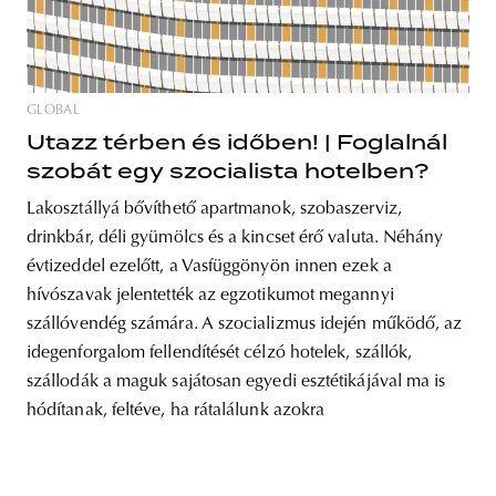
GLOBAL
unity
budapest
poland
branding
Utazz térben és időben! | Foglalnál
szobát egy szocialista hotelben?
Lakosztállyá bővíthető apartmanok, szobaszerviz,
drinkbár, déli gyümölcs és a kincset érő valuta. Néhány
évtizeddel ezelőtt, a Vasfüggönyön innen ezek a
hívószavak jelentették az egzotikumot megannyi
szállóvendég számára. A szocializmus idején működő, az
idegenforgalom fellendítését célzó hotelek, szállók,
szállodák a maguk sajátosan egyedi esztétikájával ma is
hódítanak, feltéve, ha rátalálunk azokra