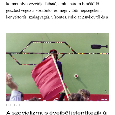
kommunista vezetője látható, amint három ismétlődő
gesztust végez a köszöntő- és megnyitóünnepségeken:
kenyértörés, szalagvágás, vízöntés. Nikolát Zsivkovról és a
LIFESTYLE
A szocializmus éveiből jelentkezik új