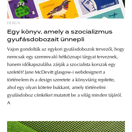
DESIGN
Egy könyv, amely a szocializmus
gyufásdobozait ünnepli
Vajon gondolták az egykori gyufásdobozok tervezői, hogy
nemcsak egy szemrevaló hétköznapi tárgyat terveznek,
hanem időkapszulába zárják a szocialista korszak egy
szeletét? Jane McDevitt glasgow-i webdesignert a
történelem és a design szeretete a könyvtárig repítette,
ahol egy olyan kötetre bukkant, amely történelmi
gyufásdoboz címkéket mutatott be a világ minden tájáról.
A