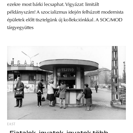
ezekre most bárki lecsaphat. Vigyázat: limitált
példányszám! A szocializmus idején felhúzott modernista
épületek előtt tisztelgünk új kollekciónkkal. A SOC/MOD
tárgyegyüttes
EAST
„Fiatalok, igyatok, igyatok több