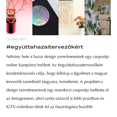
COMMUNITY
#együttahazaitervezőkért
Néhány hete a hazai design szerelmeseinek egy csoportja
online kampányt indított. Az #együttahazaitervezőkért
kezdeményezés célja, hogy felhívja a figyelmet a magyar
tervezők szerethető tárgyaira, termékeire. A projektet a
design szerelmeseinek egy maroknyi csoportja indította el
az Instagramon, ahol azóta száznál is több posztban és
IGTV-videóban tűnik fel az összefogásra buzdító