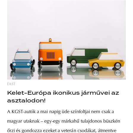
EAST
Kelet-Európa ikonikus járművei az
asztalodon!
A KGST-autók a mai napig üde színfoltjai nem csak a
magyar utaknak – egy-egy márkahű tulajdonos büszkén
őrzi és gondozza ezeket a veterán csodákat, átmentve