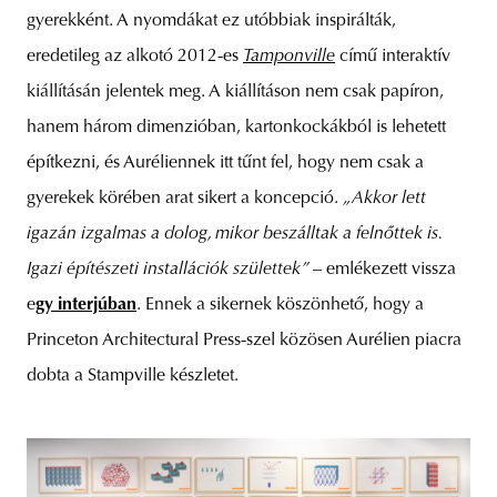
gyerekként. A nyomdákat ez utóbbiak inspirálták,
eredetileg az alkotó 2012-es
Tamponville
című interaktív
kiállításán jelentek meg. A kiállításon nem csak papíron,
hanem három dimenzióban, kartonkockákból is lehetett
építkezni, és Auréliennek itt tűnt fel, hogy nem csak a
gyerekek körében arat sikert a koncepció.
„Akkor lett
igazán izgalmas a dolog, mikor beszálltak a felnőttek is.
Igazi építészeti installációk születtek”
– emlékezett vissza
e
gy interjúban
. Ennek a sikernek köszönhető, hogy a
Princeton Architectural Press-szel közösen Aurélien piacra
dobta a Stampville készletet.