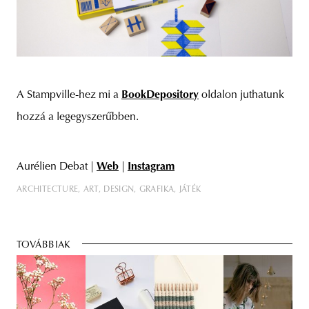
A Stampville-hez mi a
BookDepository
oldalon juthatunk
hozzá a legegyszerűbben.
Aurélien Debat |
Web
|
Instagram
ARCHITECTURE
ART
DESIGN
GRAFIKA
JÁTÉK
TOVÁBBIAK