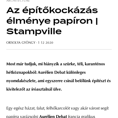
ARCHITECTURE
Az építőkockázás
élménye papíron |
unity
budapest
poland
branding
Stampville
ORSOLYA GYÖNGY
· 1 12 2020
Most már tudjuk, mi hiányzik a szürke, téli, karanténos
hétköznapokból: Aurélien Debat különleges
nyomdakészlete, ami egyszerre csinál belőlünk építészt és
kivitelezőt az íróasztalnál ülve.
Egy egész házat, falut, felhőkarcolót vagy akár várost segít
papírra varázsolni
Aurélien Debat
francia grafikus