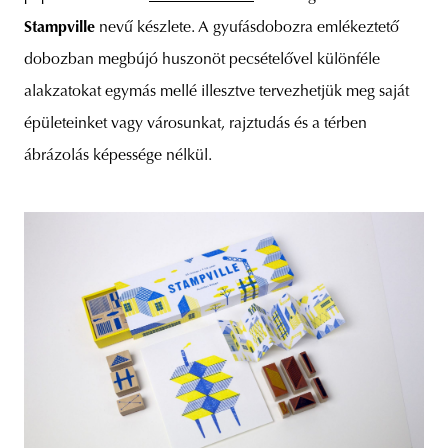
Stampville
nevű készlete. A gyufásdobozra emlékeztető
dobozban megbújó huszonöt pecsételővel különféle
alakzatokat egymás mellé illesztve tervezhetjük meg saját
épületeinket vagy városunkat, rajztudás és a térben
ábrázolás képessége nélkül.