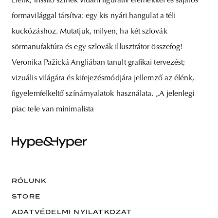
Élénk, frissítő színek vidám figuratív elemekkel és sajátos
formavilággal társítva: egy kis nyári hangulat a téli
kuckózáshoz. Mutatjuk, milyen, ha két szlovák
sörmanufaktúra és egy szlovák illusztrátor összefog!
Veronika Pažická Angliában tanult grafikai tervezést;
vizuális világára és kifejezésmódjára jellemző az élénk,
figyelemfelkeltő színárnyalatok használata. „A jelenlegi
piac tele van minimalista
RÓLUNK
STORE
ADATVÉDELMI NYILATKOZAT