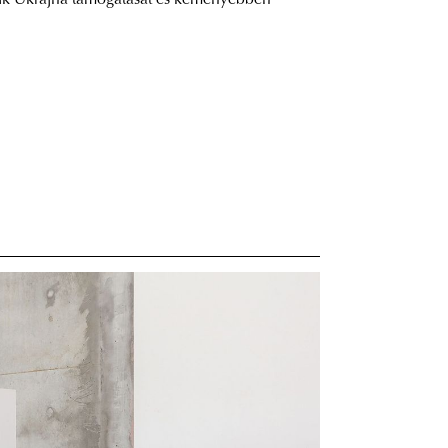
ntik Ukrajna támogatását és keményebben