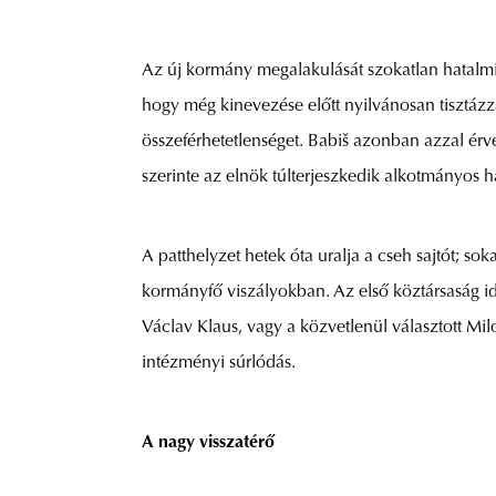
Az új kormány megalakulását szokatlan hatalmi k
hogy még kinevezése előtt nyilvánosan tisztázza
összeférhetetlenséget. Babiš azonban azzal érv
szerinte az elnök túlterjeszkedik alkotmányos h
A patthelyzet hetek óta uralja a cseh sajtót; s
kormányfő viszályokban. Az első köztársaság 
Václav Klaus, vagy a közvetlenül választott Mil
intézményi súrlódás.
A nagy visszatérő