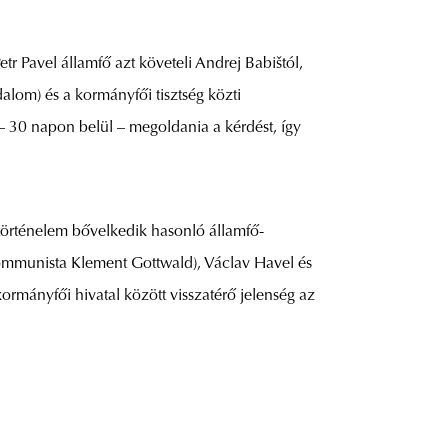
r Pavel államfő azt követeli Andrej Babištól,
dalom) és a kormányfői tisztség közti
– 30 napon belül – megoldania a kérdést, így
h történelem bővelkedik hasonló államfő-
ommunista Klement Gottwald), Václav Havel és
kormányfői hivatal között visszatérő jelenség az