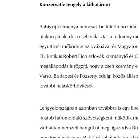
Konzervatív tengely a láthatáron?
Babiš új kormánya nemcsak belföldön hoz irány
utakon jártak, de a cseh választási eredmény mo
együtt kell működnie Szlovákiával és Magyaror
EU-kritikus Robert Fico szlovák kormányfő és O
megállapodás is
rögzíti
, hogy a cseh kormány er
Varsó, Budapest és Pozsony eddigi közös állás
további hatáskörbővítését.
Lengyelországban azonban továbbra is egy libe
inkább háromoldalú szövetségként működik ma
várhatóan nemzeti hangot üt meg, igazodva Bud