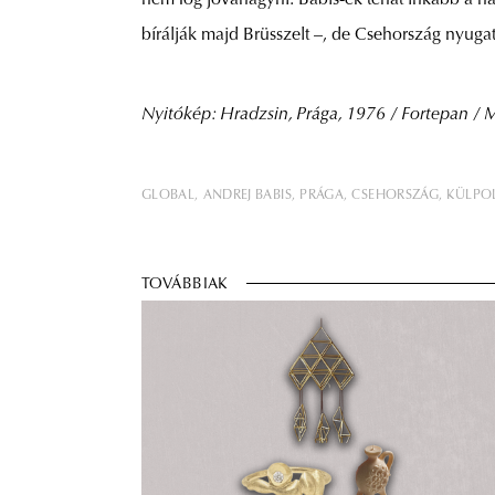
nem fog jóváhagyni. Babiš-ék tehát inkább a 
bírálják majd Brüsszelt –, de Csehország nyugati
Nyitókép: Hradzsin, Prága, 1976 / Fortepan /
GLOBAL
ANDREJ BABIS
PRÁGA
CSEHORSZÁG
KÜLPOL
TOVÁBBIAK