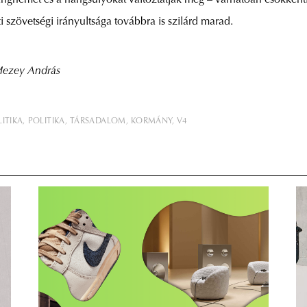
hangnemet és a hangsúlyokat változtatják meg – várhatóan csökke
 szövetségi irányultsága továbbra is szilárd marad.
 Mezey András
ITIKA
POLITIKA
TÁRSADALOM
KORMÁNY
V4