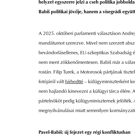
helyzet egyszerre jelzi a cseh politika jobbold
Babiš politikai jövője, hanem a visegrádi együt
A 2025. októberi parlamenti választáson Andre
mandátumot szerezve. Mivel nem szerzett abszolút
bevándorlásellenes, EU-szkeptikus Szabadság és
nem ment zökkenőmentesen. Babiš már a választ
rostán. Filip Turek, a Motorosok pártjának tiszt
fotójáról vált
hírhedtté
– külügyminiszterként ker
nem hajlandó kinevezni a külügyi tárca élére. A
pártelnököt pedig külügyminiszternek jelölték. 
megnyilvánulásai miatt semmilyen kormányzati 
Pavel-Babiš: új fejezet egy régi konfliktusban