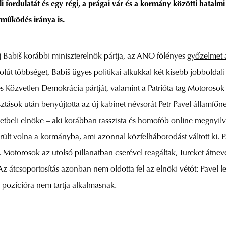
ali fordulatát és egy régi, a prágai vár és a kormány közötti hatalm
tműködés iránya is.
j Babiš korábbi miniszterelnök pártja, az ANO fölényes
győzelmet a
 többséget, Babiš ügyes politikai alkukkal két kisebb jobboldali pá
 Közvetlen Demokrácia pártját, valamint a Patrióta-tag Motorosok
ások után benyújtotta az új kabinet névsorát Petr Pavel államfőne
eletbeli elnöke – aki korábban rasszista és homofób online megnyilvá
ült volna a kormányba, ami azonnal közfelháborodást váltott ki. P
 Motorosok az utolsó pillanatban cserével reagáltak, Tureket átnev
Az átcsoportosítás azonban nem oldotta fel az elnöki vétót: Pavel l
pozícióra nem tartja alkalmasnak.