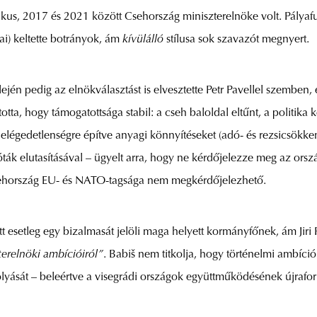
tikus, 2017 és 2021 között Csehország miniszterelnöke volt. Pályafu
ai) keltette botrányok, ám
kívülálló
stílusa sok szavazót megnyert.
én pedig az elnökválasztást is elvesztette Petr Pavellel szemben, e
otta, hogy támogatottsága stabil: a cseh baloldal eltűnt, a politika 
elégedetlenségre építve anyagi könnyítéseket (adó- és rezsicsökke
vóták elutasításával – ügyelt arra, hogy ne kérdőjelezze meg az orsz
Csehország EU- és NATO-tagsága nem megkérdőjelezhető.
tt esetleg egy bizalmasát jelöli maga helyett kormányfőnek, ám Jiri 
erelnöki ambícióiról”
. Babiš nem titkolja, hogy történelmi ambí
olyását – beleértve a visegrádi országok együttműködésének újrafor