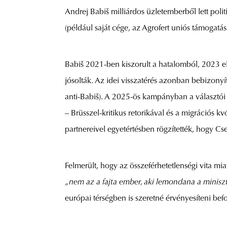
Andrej Babiš milliárdos üzletemberből lett poli
(például saját cége, az Agrofert uniós támogatás
Babiš 2021-ben kiszorult a hatalomból, 2023 elej
jósolták. Az idei visszatérés azonban bebizonyít
anti-Babiš). A 2025-ös kampányban a választói 
– Brüsszel-kritikus retorikával és a migrációs k
partnereivel egyetértésben rögzítették, hogy 
Felmerült, hogy az összeférhetetlenségi vita mia
„nem az a fajta ember, aki lemondana a miniszt
európai térségben is szeretné érvényesíteni bef