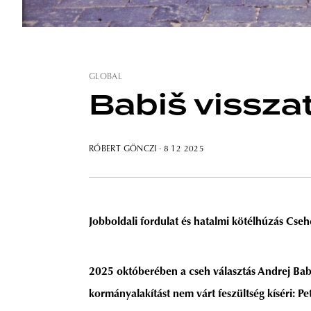
GLOBAL
Babiš vissza
RÓBERT GÖNCZI
· 8 12 2025
Jobboldali fordulat és hatalmi kötélhúzás Cse
2025 októberében a cseh választás Andrej Babi
kormányalakítást nem várt feszültség kíséri: Pet