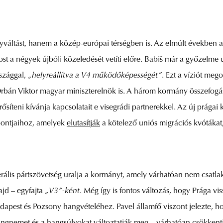
váltást, hanem a közép-európai térségben is. Az elmúlt években a 
st a négyek újbóli közeledését vetíti előre. Babiš már a győzelme 
szággal,
„helyreállítva a V4 működőképességét”
. Ezt a víziót meg
rbán Viktor magyar miniszterelnök is. A három kormány összefogása
ősíteni kívánja kapcsolatait e visegrádi partnerekkel. Az új prágai
pontjaihoz, amelyek
elutasítják
a kötelező uniós migrációs kvótákat, 
rális pártszövetség uralja a kormányt, amely várhatóan nem csatla
jd – egyfajta
„V3”-ként
. Még így is fontos változás, hogy Prága vi
apest és Pozsony hangvételéhez. Pavel államfő viszont jelezte, 