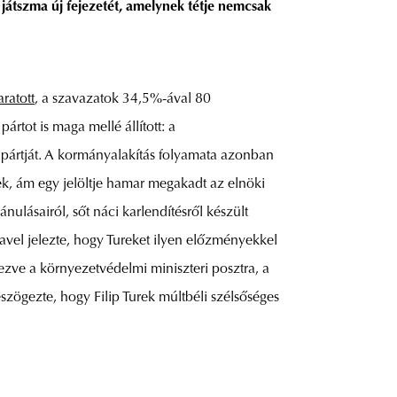
i játszma új fejezetét, amelynek tétje nemcsak
ratott
, a szavazatok 34,5%-ával 80
rtot is maga mellé állított: a
 pártját. A kormányalakítás folyamata azonban
k, ám egy jelöltje hamar megakadt az elnöki
nulásairól, sőt náci karlendítésről készült
avel jelezte, hogy Tureket ilyen előzményekkel
ezve a környezetvédelmi miniszteri posztra, a
eszögezte, hogy Filip Turek múltbéli szélsőséges