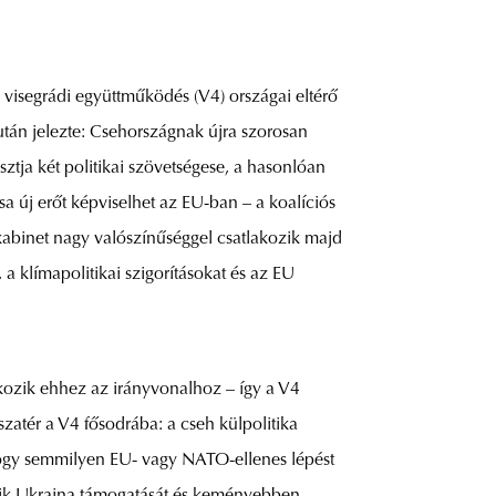
visegrádi együttműködés (V4) országai eltérő
után jelezte: Csehországnak újra szorosan
osztja két politikai szövetségese, a hasonlóan
 új erőt képviselhet az EU-ban – a koalíciós
 kabinet nagy valószínűséggel csatlakozik majd
a klímapolitikai szigorításokat és az EU
kozik ehhez az irányvonalhoz – így a V4
sszatér a V4 fősodrába: a cseh külpolitika
hogy semmilyen EU- vagy NATO-ellenes lépést