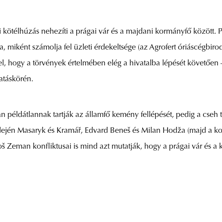
ötélhúzás nehezíti a prágai vár és a majdani kormányfő között. Pet
, miként számolja fel üzleti érdekeltsége (az Agrofert óriáscégbiro
el, hogy a törvények értelmében elég a hivatalba lépését követően 
atáskörén.
okan példátlannak tartják az államfő kemény fellépését, pedig a cse
idején Masaryk és Kramář, Edvard Beneš és Milan Hodža (majd a k
oš Zeman konfliktusai is mind azt mutatják, hogy a prágai vár és a 