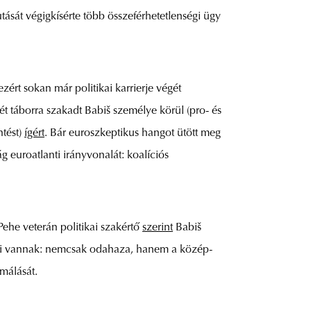
tását végigkísérte több összeférhetetlenségi ügy
zért sokan már politikai karrierje végét
két táborra szakadt Babiš személye körül (pro- és
ntést)
ígért
. Bár euroszkeptikus hangot ütött meg
ág euroatlanti irányvonalát: koalíciós
Pehe veterán politikai szakértő
szerint
Babiš
ciói vannak: nemcsak odahaza, hanem a közép-
málását.