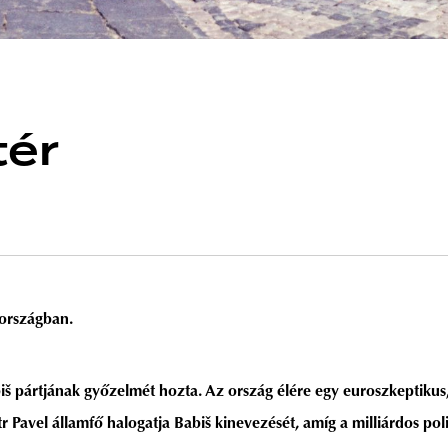
tér
hországban.
š pártjának győzelmét hozta. Az ország élére egy euroszkeptikus,
r Pavel államfő halogatja Babiš kinevezését, amíg a milliárdos poli