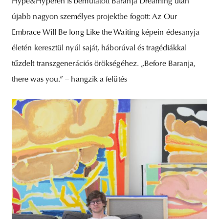
Hype&Hyperen is bemutatott Baranja Dreaming után
újabb nagyon személyes projektbe fogott: Az Our
Embrace Will Be long Like the Waiting képein édesanyja
életén keresztül nyúl saját, háborúval és tragédiákkal
tűzdelt transzgenerációs örökségéhez. „Before Baranja,
there was you.” – hangzik a felütés