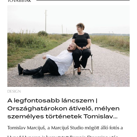
TOVÁBBIAK
DESIGN
A legfontosabb láncszem |
Országhatárokon átívelő, mélyen
személyes történetek Tomislav
Marcijuš új fotós projektjében
Tomislav Marcijuš, a Marcijuš Studio mögött álló fotós a