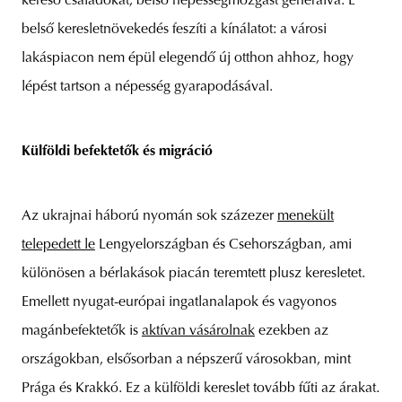
kereső családokat, belső népességmozgást generálva. E
belső keresletnövekedés feszíti a kínálatot: a városi
lakáspiacon nem épül elegendő új otthon ahhoz, hogy
lépést tartson a népesség gyarapodásával.
Külföldi befektetők és migráció
Az ukrajnai háború nyomán sok százezer
menekült
telepedett le
Lengyelországban és Csehországban, ami
különösen a bérlakások piacán teremtett plusz keresletet.
Emellett nyugat-európai ingatlanalapok és vagyonos
magánbefektetők is
aktívan vásárolnak
ezekben az
országokban, elsősorban a népszerű városokban, mint
Prága és Krakkó. Ez a külföldi kereslet tovább fűti az árakat.