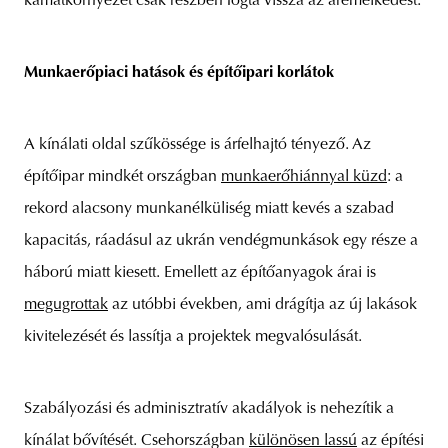
kamatkörnyezet csak részben fogta vissza az áremelkedést.
Munkaerőpiaci hatások és építőipari korlátok
A kínálati oldal szűkössége is árfelhajtó tényező. Az
építőipar mindkét országban
munkaerőhiánnyal küzd
: a
rekord alacsony munkanélküliség miatt kevés a szabad
kapacitás, ráadásul az ukrán vendégmunkások egy része a
háború miatt kiesett. Emellett az építőanyagok árai is
megugrottak
az utóbbi években, ami drágítja az új lakások
kivitelezését és lassítja a projektek megvalósulását.
Szabályozási és adminisztratív akadályok is nehezítik a
kínálat bővítését. Csehországban
különösen lassú
az építési