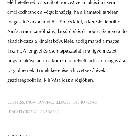
elérhetetlenebb a saját otthon. Mivel a lakásárak sem
emelkedhetnek a végtelenségig, ha a kamatok tartósan
magasak és az állami ösztönzés kifut, a kereslet lehűlhet.
Amíg a munkaerőhiány, lassú építés és népességnövekedés
akadályozza a kínálat bővülését, addig marad a magas
árszint. A lengyel és cseh tapasztalat arra figyelmeztet,
hogy a lakáspiacon a korrekció helyett tartósan magas árak
rögzülhetnek. Ennek kezelése a következő évek
gazdaságpolitikai kihívása lesz a régióban.
BUSINESS
INGATLANPIAC
ELEMZÉS
CSEHORSZÁG
LENGYELORSZÁG
GAZDASÁG