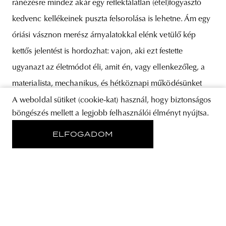
ránézésre mindez akár egy reflektálatlan (étel)fogyasztó
kedvenc kellékeinek puszta felsorolása is lehetne. Ám egy
óriási vásznon merész árnyalatokkal elénk vetülő kép
kettős jelentést is hordozhat: vajon, aki ezt festette
ugyanazt az életmódot éli, amit én, vagy ellenkezőleg, a
materialista, mechanikus, és hétköznapi működésünket
A weboldal sütiket (cookie-kat) használ, hogy biztonságos
böngészés mellett a legjobb felhasználói élményt nyújtsa.
ELFOGADOM