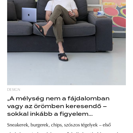
DESIGN
„A mélység nem a fájdalomban
vagy az örömben keresendő –
sokkal inkább a figyelem
minőségében” – interjú Dóra Ádám
Sneakerek, burgerek, chips, szószos tégelyek – első
képzőművésszel