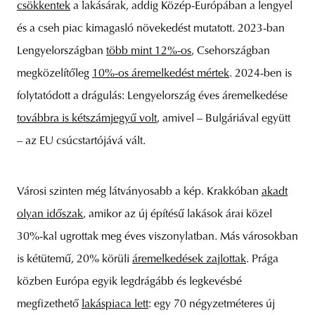
csökkentek
a lakásárak, addig Közép-Európában a lengyel
és a cseh piac kimagasló növekedést mutatott. 2023-ban
Lengyelországban
több mint 12%-os
, Csehországban
megközelítőleg
10%-os áremelkedést mértek
. 2024-ben is
folytatódott a drágulás: Lengyelország éves áremelkedése
továbbra is kétszámjegyű volt
, amivel – Bulgáriával együtt
– az EU csúcstartójává vált.
Városi szinten még látványosabb a kép. Krakkóban
akadt
olyan időszak
, amikor az új építésű lakások árai közel
30%-kal ugrottak meg éves viszonylatban. Más városokban
is kétütemű, 20% körüli
áremelkedések zajlottak
. Prága
közben Európa egyik legdrágább és legkevésbé
megfizethető
lakáspiaca lett
: egy 70 négyzetméteres új