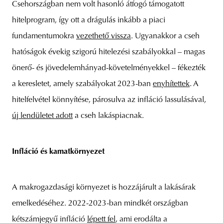
Csehországban nem volt hasonló átfogó támogatott
hitelprogram, így ott a drágulás inkább a piaci
fundamentumokra
vezethető vissza
. Ugyanakkor a cseh
hatóságok évekig szigorú hitelezési szabályokkal – magas
önerő- és jövedelemhányad-követelményekkel – fékezték
a keresletet, amely szabályokat 2023-ban
enyhítettek
. A
hitelfelvétel könnyítése, párosulva az infláció lassulásával,
új lendületet adott
a cseh lakáspiacnak.
Infláció és kamatkörnyezet
A makrogazdasági környezet is hozzájárult a lakásárak
emelkedéséhez. 2022-2023-ban mindkét országban
kétszámjegyű infláció
lépett fel
, ami erodálta a