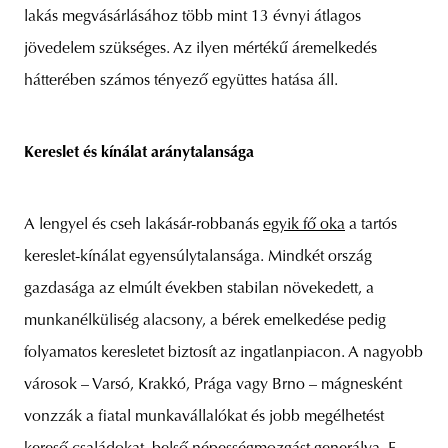
lakás megvásárlásához több mint 13 évnyi átlagos
jövedelem szükséges. Az ilyen mértékű áremelkedés
hátterében számos tényező együttes hatása áll.
Kereslet és kínálat aránytalansága
A lengyel és cseh lakásár-robbanás
egyik fő oka
a tartós
kereslet-kínálat egyensúlytalansága. Mindkét ország
gazdasága az elmúlt években stabilan növekedett, a
munkanélküliség alacsony, a bérek emelkedése pedig
folyamatos keresletet biztosít az ingatlanpiacon. A nagyobb
városok – Varsó, Krakkó, Prága vagy Brno – mágnesként
vonzzák a fiatal munkavállalókat és jobb megélhetést