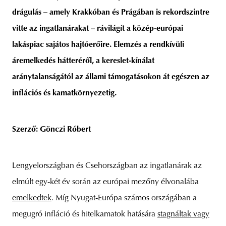
drágulás – amely Krakkóban és Prágában is rekordszintre
vitte az ingatlanárakat – rávilágít a közép-európai
lakáspiac sajátos hajtóerőire. Elemzés a rendkívüli
unity
budapest
poland
branding
áremelkedés hátteréről, a kereslet-kínálat
aránytalanságától az állami támogatásokon át egészen az
inflációs és kamatkörnyezetig.
Szerző: Gönczi Róbert
Lengyelországban és Csehországban az ingatlanárak az
elmúlt egy-két év során az európai mezőny élvonalába
emelkedtek
. Míg Nyugat-Európa számos országában a
megugró infláció és hitelkamatok hatására
stagnáltak vagy