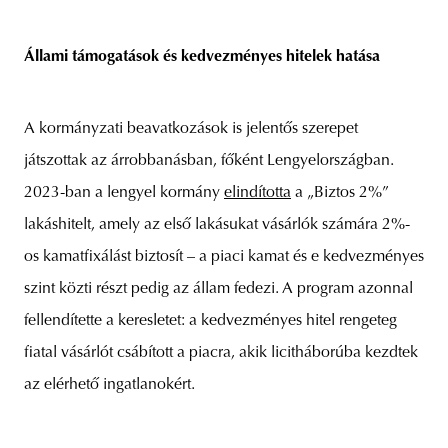
Állami támogatások és kedvezményes hitelek hatása
A kormányzati beavatkozások is jelentős szerepet
játszottak az árrobbanásban, főként Lengyelországban.
2023-ban a lengyel kormány
elindította
a „Biztos 2%”
lakáshitelt, amely az első lakásukat vásárlók számára 2%-
os kamatfixálást biztosít – a piaci kamat és e kedvezményes
szint közti részt pedig az állam fedezi. A program azonnal
fellendítette a keresletet: a kedvezményes hitel rengeteg
fiatal vásárlót csábított a piacra, akik licitháborúba kezdtek
az elérhető ingatlanokért.