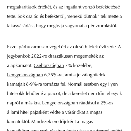
megtakarítások értékét, és az ingatlant vonzó befektetéssé
tette. Sok család és befektető „menekülőútnak” tekintette a
lakásvásárlást, hogy megóvja vagyonát a pénzromlástól.
Ezzel párhuzamosan véget ért az olcsó hitelek évtizede. A
jegybankok 2022-re drasztikusan megemelték az
alapkamatot:
Csehországban
7% közelébe,
Lengyelországban
6,75%-ra, ami a jelzáloghitelek
kamatjait 8-9%-ra tornázta fel. Normál esetben egy ilyen
hitelsokk lehűtené a piacot, de a kereslet nem tűnt el egyik
napról a másikra. Lengyelországban ráadásul a 2%-os
állami hitel pajzsként védte a vásárlókat a magas
kamatoktól. Mindezek eredőjeként a magas