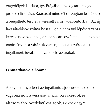
engedélyek kiadása, így Prágában évekig tarthat egy
projekt elindítása. Ráadásul mindkét országban korlátozott
a beépíthető terület a keresett városi központokban. Az új
lakásátadások száma hosszú ideje nem tud lépést tartani a
keresletnövekedéssel, ami tartósan feszített piaci helyzetet
eredményez: a vásárlók versengenek a kevés eladó
ingatlanért, tovább hajtva felfelé az árakat.
Fenntartható-e a boom?
A folyamat nyertesei az ingatlantulajdonosok, akiknek
vagyona nőtt; a vesztesei a fiatal pályakezdők és
alacsonyabb jövedelmű családok, akiknek egyre