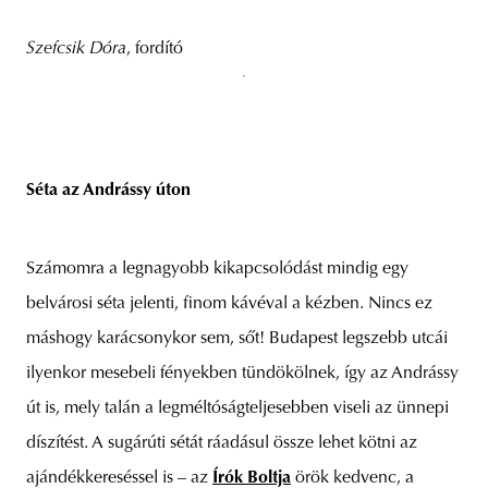
Szefcsik Dóra
, fordító
Séta az Andrássy úton
Számomra a legnagyobb kikapcsolódást mindig egy
belvárosi séta jelenti, finom kávéval a kézben. Nincs ez
máshogy karácsonykor sem, sőt! Budapest legszebb utcái
ilyenkor mesebeli fényekben tündökölnek, így az Andrássy
út is, mely talán a legméltóságteljesebben viseli az ünnepi
díszítést. A sugárúti sétát ráadásul össze lehet kötni az
ajándékkereséssel is – az
Írók Boltja
örök kedvenc, a