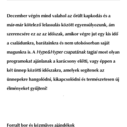
December végén mind valahol az őrült kapkodás és a
már-már kötelező lelassulás között egyensúlyozunk, ám
unity
budapest
poland
branding
szerencsére ez az az időszak, amikor végre jut egy kis idő
a családunkra, barátainkra és nem utolsósorban saját
magunkra is. A
Hype&Hyper csapatának tagjai
most olyan
programokat ajánlanak a karácsony előtti, vagy éppen a
két ünnep közötti időszakra, amelyek segítenek az
ünnepekre hangolódni, kikapcsolódni és természetesen új
élményeket gyűjteni!
Forralt bor és kézműves ajándékok