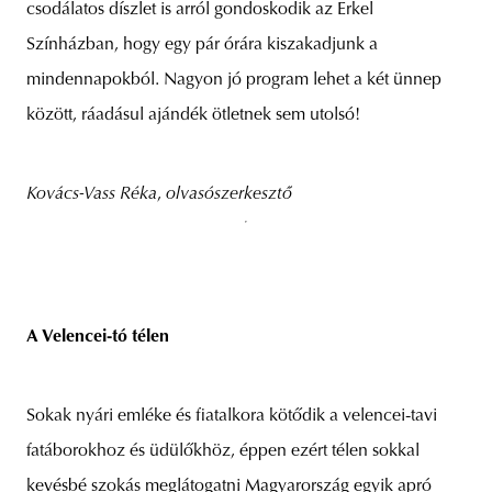
csodálatos díszlet is arról gondoskodik az Erkel
Színházban, hogy egy pár órára kiszakadjunk a
mindennapokból. Nagyon jó program lehet a két ünnep
között, ráadásul ajándék ötletnek sem utolsó!
Kovács-Vass Réka
,
olvasószerkesztő
A Velencei-tó télen
Sokak nyári emléke és fiatalkora kötődik a velencei-tavi
fatáborokhoz és üdülőkhöz, éppen ezért télen sokkal
kevésbé szokás meglátogatni Magyarország egyik apró