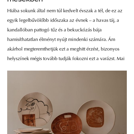
Hiába sokunk által nem túl kedvelt évszak a tél, de ez az
egyik legelbűvölőbb időszaka az évnek – a havas táj, a
kandallóban pattogó tűz és a bekuckózás bája
hamisíthatatlan élményt nyújt mindenki számára. Ám
akárhol megteremthetjük ezt a meghitt érzést, bizonyos
helyszínek mégis tovább tudják fokozni ezt a varázst. Mai