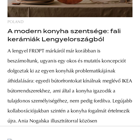
POLAND
A modern konyha szentsége: fali
kerámiák Lengyelországból
A lengyel FRØPT márkáról már korábban is
beszámoltunk, ugyanis egy okos és mutatós koncepciót
dolgoztak ki az egyen konyhák problematikájának
áthidalására: egyedi bútorfrontokat kínálnak meglévő IKEA
bútorrendszerekhez, ami által a konyha igazodik a
tulajdonos személyiségéhez, nem pedig fordítva. Legújabb
kollaborációjukban szintén a konyha fogalmát értelmezik
újra. Ania Nogalska illusztrátorral közösen