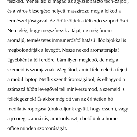
fészked, menekítsd ki magad az agyzsibbasztó tech-zajból,
és a város bizsergése helyett masszírozd meg a lelked a
természet jóságával. Az örökzöldek a téli erdő szuperhősei.
Nem elég, hogy megszínezik a tájat, de még finom
aromájú, természetes immunerősítő hatású illóolajokkal is
megbolondítják a levegőt. Nesze neked aromaterápia!
Egyébként a téli erdőre, bármilyen meglepő, de még a
szemeid is szomjaznak. Meglátod, amint felemeled a fejed
a mobil-laptop-Netflix szentháromságából, és elhagyod a
szárazzá fűtött levegővel teli miniverzumod, a szemeid is
fellélegeznek! És akkor még ott van az érintetlen hó
meditatív ropogása (drukkoljunk együtt, hogy essen!), vagy
a jó öreg szaunázás, ami kiolvasztja belőlünk a home
office minden szomorúságát.