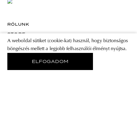
RÓLUNK
STORE
A weboldal sütiket (cookie-kat) használ, hogy biztonságos
ADATVÉDELMI NYILATKOZAT
böngészés mellett a legjobb felhasználói élményt nyújtsa.
ELFOGADOM
KÖVESS MINKET
IRATKOZZ FEL A HÍRLEVELÜNKRE
EMAIL CÍM
A feliratkozással elfogadja az Általános Szerződési Feltételeket és kijelenti,
hogy elolvasta az Adatvédelmi nyilatkozatot.