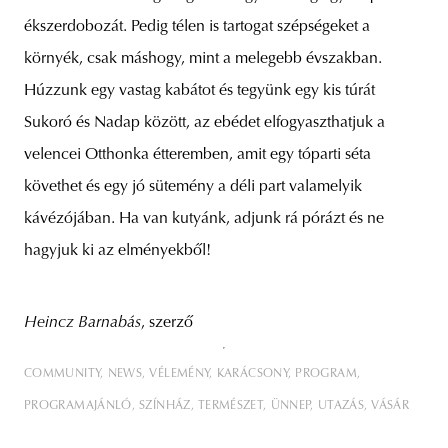
ékszerdobozát. Pedig télen is tartogat szépségeket a
környék, csak máshogy, mint a melegebb évszakban.
Húzzunk egy vastag kabátot és tegyünk egy kis túrát
Sukoró és Nadap között, az ebédet elfogyaszthatjuk a
velencei Otthonka étteremben, amit egy tóparti séta
követhet és egy jó sütemény a déli part valamelyik
kávézójában. Ha van kutyánk, adjunk rá pórázt és ne
hagyjuk ki az elményekből!
Heincz Barnabás
, szerző
COMMUNITY
NEWS
VÉLEMÉNY
KARÁCSONY
PROGRAM
PROGRAMAJÁNLÓ
SZÍNHÁZ
TERMÉSZET
ÜNNEP
UTAZÁS
VÁSÁR