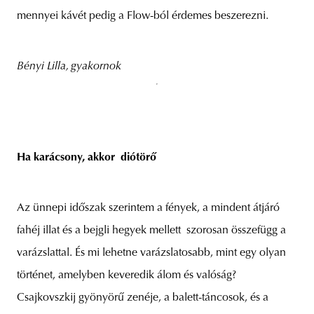
mennyei kávét pedig a Flow-ból érdemes beszerezni.
Bényi Lilla, gyakornok
Ha karácsony, akkor diótörő
Az ünnepi időszak szerintem a fények, a mindent átjáró
fahéj illat és a bejgli hegyek mellett szorosan összefügg a
varázslattal. És mi lehetne varázslatosabb, mint egy olyan
történet, amelyben keveredik álom és valóság?
Csajkovszkij gyönyörű zenéje, a balett-táncosok, és a