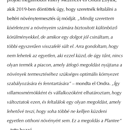
projekt megálmodói Valery Mezencev és Ondra Zbytek,
akik 2019-ben döntöttek úgy, hogy szeretnék feltalálni a
beltéri növénytermesztés új módját.
„Mindig szerettem
kísérletezni a növényeim számára biztosított különböző
körülményekkel, de amikor egy dolgot jól csináltam, a
többi egyszerűen visszafelé sült el. Arra gondoltam, hogy
nem lehetek az egyetlen, aki ezzel küzd, de úgy tűnt, nincs
olyan termék a piacon, amely átfogó megoldást nyújtana a
növények termesztéséhez szükséges optimális környezet
szabályozására és fenntartására”
– mondta el Ondra.
„Így
villamosmérnökként és vállalkozóként elhatároztam, hogy
változtatok ezen, és feltalálok egy olyan megoldást, amely
lehetővé teszi, hogy soha többé ne kelljen küzdeni
egyetlen otthoni növényért sem. Ez a megoldás a Plantee”