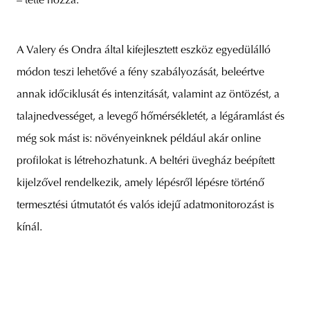
– tette hozzá.
A Valery és Ondra által kifejlesztett eszköz egyedülálló
módon teszi lehetővé a fény szabályozását, beleértve
annak időciklusát és intenzitását, valamint az öntözést, a
talajnedvességet, a levegő hőmérsékletét, a légáramlást és
még sok mást is: növényeinknek például akár online
profilokat is létrehozhatunk. A beltéri üvegház beépített
kijelzővel rendelkezik, amely lépésről lépésre történő
termesztési útmutatót és valós idejű adatmonitorozást is
kínál.