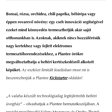
Bonsai, rózsa, orchidea, chili paprika, bébirépa vagy
éppen rovarevő növény: egy cseh innováció segítségével
unity
budapest
poland
branding
ezeket mind könnyedén termeszthetjük akár saját
otthonunkban is. Azoknak, akiknek nincs hozzáférésük
nagy kertekhez vagy fejlett elektromos
termesztőberendezésekhez, a Plantee örökre
megváltoztathatja a beltéri kertészkedésről alkotott
képüket.
Az eszközt limitált kiadásban most mi is
beszerezhetjük a Plantee
Kickstarter
oldalán
!
„
A valaha készült technológiailag legfejlettebb beltéri
üvegház
” – olvashatjuk a Plantee bemutatkozójában. A