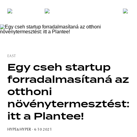
EAST
Egy cseh startup
forradalmasítaná az
otthoni
növénytermesztést:
itt a Plantee!
HYPE&HYPER
· 6 10 2021