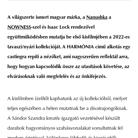
A világszerte ismert magyar márka, a
Nanushka
a
NOWNESS
-szel és Isaac Lock rendezővel
unity
budapest
poland
branding
együttműködésben mutatja be első kisfilmjében a 2022-es
tavaszi/nyári kollekcióját. A HARMÓNIA című alkotás egy
castingra repíti a nézőket, ami nagyszerűen reflektál arra,
hogy hogyan kapcsolódik össze az utasítások követése, az
elvárásoknak való megfelelés és az önkifejezés.
A kisfilmben ízelítőt kaphatunk az új kollekcióból, melyet
teljes egészében a héten mutatnak be a divatrajongóknak.
A Sándor Szandra kreatív igazgató vezetésével készült
darabok hagyományos szabásvonalakat vonultatnak fel