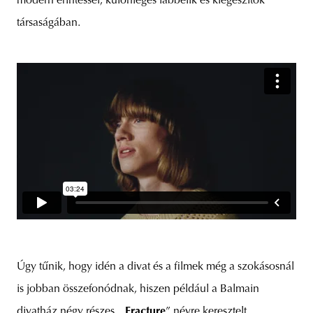
modern érintéssel, különleges lábbelik és kiegészítők
társaságában.
Úgy tűnik, hogy idén a divat és a filmek még a szokásosnál
is jobban összefonódnak, hiszen például a Balmain
divatház négy részes, „
Fracture
” névre keresztelt