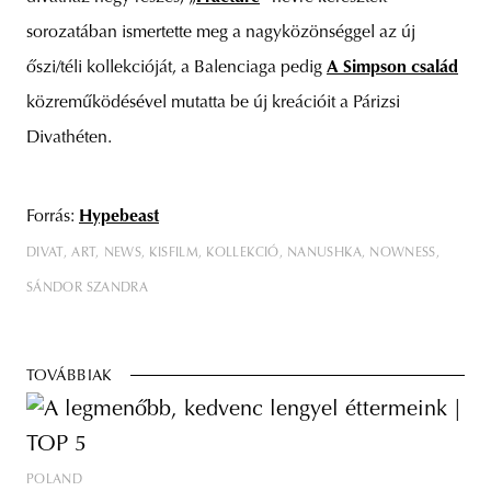
sorozatában ismertette meg a nagyközönséggel az új
őszi/téli kollekcióját, a Balenciaga pedig
A Simpson család
közreműködésével mutatta be új kreációit a Párizsi
Divathéten.
Forrás:
Hypebeast
DIVAT
ART
NEWS
KISFILM
KOLLEKCIÓ
NANUSHKA
NOWNESS
SÁNDOR SZANDRA
TOVÁBBIAK
POLAND