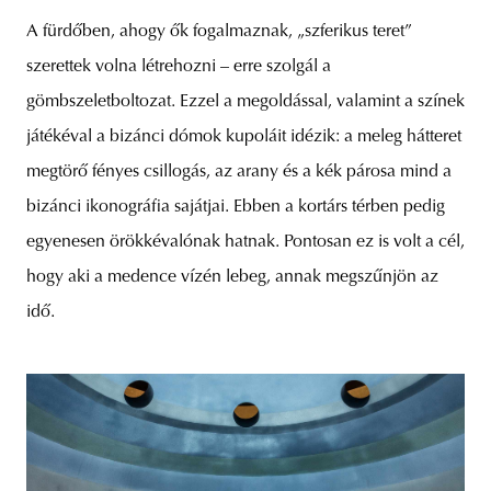
A fürdőben, ahogy ők fogalmaznak, „szferikus teret”
szerettek volna létrehozni – erre szolgál a
gömbszeletboltozat. Ezzel a megoldással, valamint a színek
játékéval a bizánci dómok kupoláit idézik: a meleg hátteret
megtörő fényes csillogás, az arany és a kék párosa mind a
bizánci ikonográfia sajátjai. Ebben a kortárs térben pedig
egyenesen örökkévalónak hatnak. Pontosan ez is volt a cél,
hogy aki a medence vízén lebeg, annak megszűnjön az
idő.