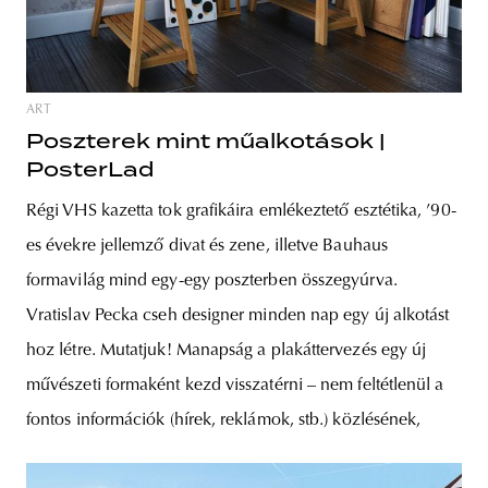
ART
Poszterek mint műalkotások |
PosterLad
Régi VHS kazetta tok grafikáira emlékeztető esztétika, ’90-
es évekre jellemző divat és zene, illetve Bauhaus
formavilág mind egy-egy poszterben összegyúrva.
Vratislav Pecka cseh designer minden nap egy új alkotást
hoz létre. Mutatjuk! Manapság a plakáttervezés egy új
művészeti formaként kezd visszatérni – nem feltétlenül a
fontos információk (hírek, reklámok, stb.) közlésének,