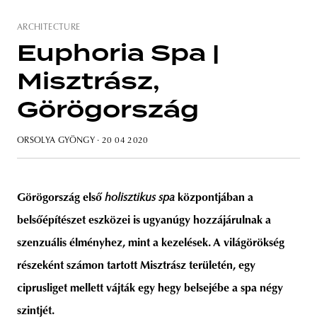
ARCHITECTURE
Euphoria Spa |
Misztrász,
Görögország
ORSOLYA GYÖNGY
· 20 04 2020
Görögország első
holisztikus spa
központjában a
belsőépítészet eszközei is ugyanúgy hozzájárulnak a
szenzuális élményhez, mint a kezelések. A világörökség
részeként számon tartott Misztrász területén, egy
ciprusliget mellett vájták egy hegy belsejébe a spa négy
szintjét.