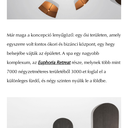
Már maga a koncepció lenyűgöző: egy ősi területen, amely
egyszerre volt fontos ókori és bizánci központ, egy hegy
belsejébe vájták az épületet. A spa egy nagyobb
komplexum, az
Euphoria Retreat
része, melynek több mint
7000 négyzetméteres területéből 3000-et foglal el a
különleges fürdő, és négy szinten nyúlik le a földbe.