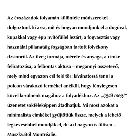
Az évszázadok folyamán különféle módszereket
dolgoztunk ki arra, mit és hogyan mondjunk el a dugóval,
kupakkal vagy épp nyitófüllel lezárt, a fogyasztás vagy
használat pillanatáig fogságban tartott folyékony
dzsinnről. Az üveg formája, mérete és anyaga, a címke
feliratozása, a felbontás aktusa – megannyi összetevő,
mely mind egyazon cél felé tör: kívánatossá tenni a
polcon várakozó terméket anélkül, hogy ténylegesen
közel kerülnénk magához a folyadékhoz. Az
„igyál meg!”
üzenetet sokféleképpen átadhatjuk. Mi most azokat a
minimalista címkéket gyűjtöttük össze, melyek a lehető
legkevesebbet mondják el, de azt nagyon is ütősen –
Moszkvától Montréalig.