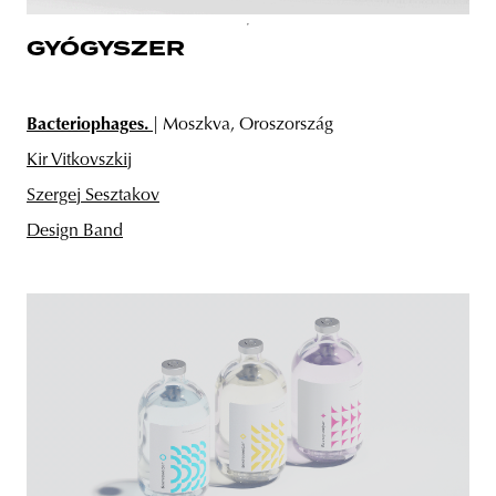
GYÓGYSZER
Bacteriophages.
| Moszkva, Oroszország
Kir Vitkovszkij
Szergej Sesztakov
Design Band