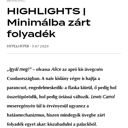
BRANDING
HIGHLIGHTS |
Minimálba zárt
unity
budapest
poland
branding
folyadék
HYPE&HYPER
· 5 07 2020
„Igyál meg!”
– olvassa
Alice
az apró kis üvegcsén
Csodaországban. A naiv kislány végre is hajtja a
parancsot, engedelmeskedik: a flaska kiürül, ő pedig hol
összetöpörödik, hol pedig óriássá változik.
Lewis Carrol
meseregényén túl is érvényesül ugyanez a
hatásmechanizmus, hiszen mindegyik üvegbe zárt
folyadék egyet akar: kiszabadulni a palackból.