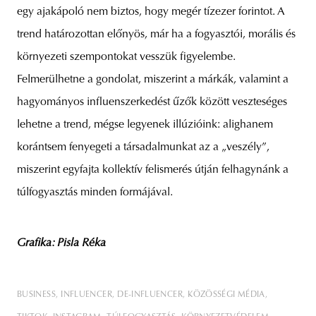
egy ajakápoló nem biztos, hogy megér tízezer forintot. A
trend határozottan előnyös, már ha a fogyasztói, morális és
környezeti szempontokat vesszük figyelembe.
Felmerülhetne a gondolat, miszerint a márkák, valamint a
hagyományos influenszerkedést űzők között veszteséges
lehetne a trend, mégse legyenek illúzióink: alighanem
korántsem fenyegeti a társadalmunkat az a „veszély”,
miszerint egyfajta kollektív felismerés útján felhagynánk a
túlfogyasztás minden formájával.
Grafika: Pisla Réka
BUSINESS
INFLUENCER
DE-INFLUENCER
KÖZÖSSÉGI MÉDIA