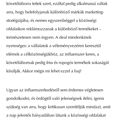
követőtáborra tettek szert, ezáltal pedig alkalmassá váltak
arra, hogy belefolyjanak különböző márkák marketing-
stratégiájába, és nemes egyszerűséggel a közösségi
oldalaikon reklámozzanak a különböző termékeket –
természetesen nem ingyen. A deal mindenkinek
nyereséges: a vállalatok a véleményvezéren keresztül
elérnek a célközönségükhöz, az influenszer keres, a
követőtábornak pedig friss és ropogós termékek sokaságát
kínálják. Akkor mégis mi lehet ezzel a baj?
Ugyan az influenszerkedésről sem érdemes végletesen
gondolkodni, és ördögtől való jelenségnek ítélni, igenis
szükség van arra, hogy kritikusan szemléljük mindazt, amit
a nap jelentős hányadában látunk a közösségi oldalakat