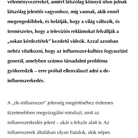
véleményvezéreket, amiért látszólag könnyű úton jutnak
látszólag jelentős vagyonhoz, míg vannak, akik ennél
megengedőbbek, és belátják, hogy a világ változik, és
természetes, hogy a televíziós reklámokat felváltják a
„sokan kérdeztétek” kezdetű videók. Azzal azonban
nehéz vitatkozni, hogy az influenszer-kultúra fogyasztást
generál, amelyben számos társadalmi probléma
gyökeredzik – erre próbál ellenválaszt adni a de-
influenszerkedés.
A „de-influenszer” jelenség megértéséhez érdemes
tüzetesebben megvizsgálni mindazt, amit az
influenszerkedés jelent – akár a felszín alatt is. Az
influenszerek általában olyan fiatalok, akik népes