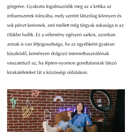
görgetve. Gyakorta fogalmazódik meg az a kritika az
influenszerek irányába, mely szerint látszólag könnyen és
sok pénzt keresnek, ami mellett még tárgyak sokasága is az
ölükbe hullik. Ez a vélemény egészen sarkos, azonban
annak is van létjogosultsága, ha az egyébként gyakran
küszködő, keményen dolgozó internethasználónak
visszatetsző az, ha lépten-nyomon gondtalannak látszó
kirakatéleteket lát a közösségi oldalakon.