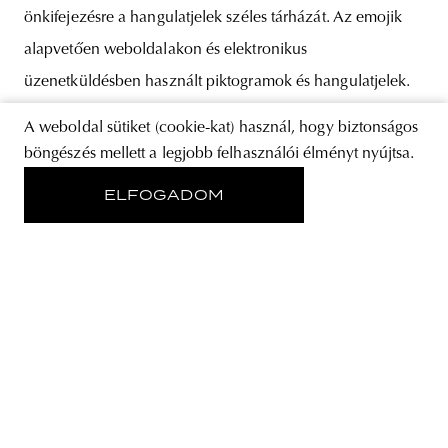
önkifejezésre a hangulatjelek széles tárházát. Az emojik
alapvetően weboldalakon és elektronikus
üzenetküldésben használt piktogramok és hangulatjelek.
A mintegy ezer szabványosított karakter többek között
A weboldal sütiket (cookie-kat) használ, hogy biztonságos
érzelmek, tárgyak, helyek, állatok vagy időjárási
böngészés mellett a legjobb felhasználói élményt nyújtsa.
ELFOGADOM
RÓLUNK
STORE
ADATVÉDELMI NYILATKOZAT
KÖVESS MINKET