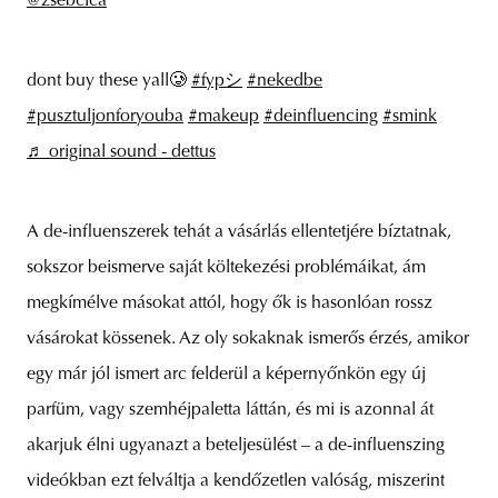
@zsebcica
dont buy these yall🥲
#fypシ
#nekedbe
#pusztuljonforyouba
#makeup
#deinfluencing
#smink
♬ original sound - dettus
A de-influenszerek tehát a vásárlás ellentetjére bíztatnak,
sokszor beismerve saját költekezési problémáikat, ám
megkímélve másokat attól, hogy ők is hasonlóan rossz
vásárokat kössenek. Az oly sokaknak ismerős érzés, amikor
egy már jól ismert arc felderül a képernyőnkön egy új
parfüm, vagy szemhéjpaletta láttán, és mi is azonnal át
akarjuk élni ugyanazt a beteljesülést – a de-influenszing
videókban ezt felváltja a kendőzetlen valóság, miszerint