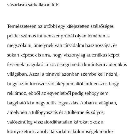
vásárlásra sarkalláson túl?
Természetesen az utóbbi egy kifejezetten szélsőséges
példa: számos influenszer próbál olyan témában is
megszólalni, amelynek van társadalmi hasznossága, és
sokan képesek is arra, hogy viszonylag autentikus képet
fessenek magukról a közösségi média korántsem autentikus
világában. Azzal a ténnyel azonban szembe kell nézni,
hogy az influenszer voltaképpen attól influenszer, hogy
reklámoz, ebből az egyenletből pedig sehogy sem
hagyható ki a nagybetűs fogyasztás. Abban a világban,
amelyben a túlfogyasztás és a túltermelés súlyos,
valószínűleg visszafordíthatatlan károkat okoz a
környezetnek, ahol a társadalmi különbségek rendre