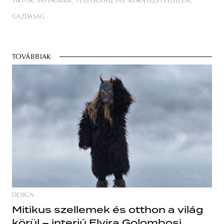
TIKTOK
INSTAGRAM
TÚLFOGYASZTÁS
KÖRNYEZETVÉDELEM
GAZDASÁG
TOVÁBBIAK
DESIGN
Mitikus szellemek és otthon a világ
körül – interjú Elvira Golombosi