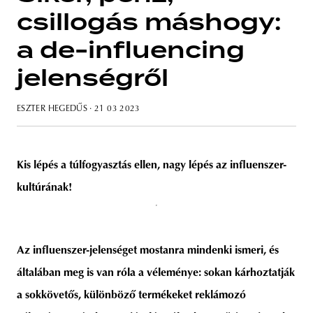
csillogás máshogy:
a de-influencing
jelenségről
unity
budapest
poland
branding
ESZTER HEGEDŰS
· 21 03 2023
Kis lépés a túlfogyasztás ellen, nagy lépés az influenszer-
kultúrának!
Az influenszer-jelenséget mostanra mindenki ismeri, és
általában meg is van róla a véleménye: sokan kárhoztatják
a sokkövetős, különböző termékeket reklámozó