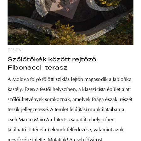
DESIGN
Szőlőtőkék között rejtőző
Fibonacci-terasz
A Moldva folyó fölötti sziklás lejtőn magasodik a Jabloňka
kastély. Ezen a festői helyszínen, a klasszicista épület alatt
szőlőültetvények sorakoznak, amelyek Prága északi részét
teszik jellegzetessé. A terület felújítási munkálataiban a
cseh Marco Maio Architects csapatát a helyszínen
található történelmi elemek felfedezése, valamint azok
megőrzése ihlette. Mutatjuk! A cseh fővárost