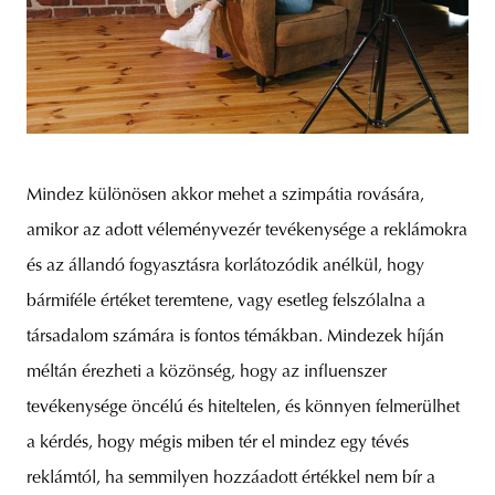
Mindez különösen akkor mehet a szimpátia rovására,
amikor az adott véleményvezér tevékenysége a reklámokra
és az állandó fogyasztásra korlátozódik anélkül, hogy
bármiféle értéket teremtene, vagy esetleg felszólalna a
társadalom számára is fontos témákban. Mindezek híján
méltán érezheti a közönség, hogy az influenszer
tevékenysége öncélú és hiteltelen, és könnyen felmerülhet
a kérdés, hogy mégis miben tér el mindez egy tévés
reklámtól, ha semmilyen hozzáadott értékkel nem bír a