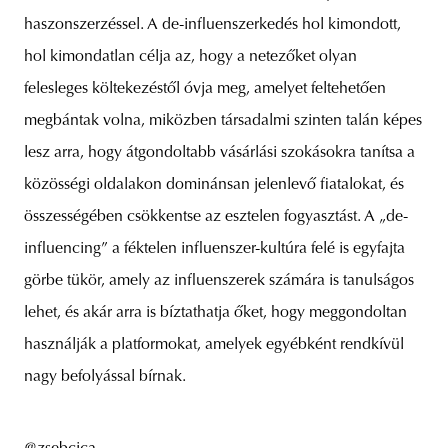
haszonszerzéssel. A de-influenszerkedés hol kimondott,
hol kimondatlan célja az, hogy a netezőket olyan
felesleges költekezéstől óvja meg, amelyet feltehetően
megbántak volna, miközben társadalmi szinten talán képes
lesz arra, hogy átgondoltabb vásárlási szokásokra tanítsa a
közösségi oldalakon dominánsan jelenlevő fiatalokat, és
összességében csökkentse az esztelen fogyasztást. A „de-
influencing” a féktelen influenszer-kultúra felé is egyfajta
görbe tükör, amely az influenszerek számára is tanulságos
lehet, és akár arra is bíztathatja őket, hogy meggondoltan
használják a platformokat, amelyek egyébként rendkívül
nagy befolyással bírnak.