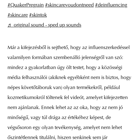
#QuakerPregrain
#skincareyoudontneed
#deinfluencing
#skincare
#skintok
♬ original sound - sped up sounds
Már a kifejezésből is sejthető, hogy az influenszerkedéssel
valamilyen formában szembenálló jelenségről van szó:
mindez a gyakorlatban úgy ölt testet, hogy a közösségi
média felhasználói (akiknek egyébként nem is biztos, hogy
népes követőtáboruk van) olyan termékekről, például
kozmetikumokról töltenek fel videót, amelyet kifejezetten
nem ajánlanak. Ennek lehet az az oka, hogy az nem jó
minőségű, vagy túl drága az értékéhez képest, de
végsősoron egy olyan tevékenység, amelyet nem lehet
őszintétlennek titulálni, hiszen senkinek sem jár