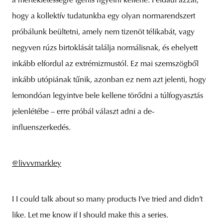
a mértékletességre igenis figyelni kellene. Például azzal,
hogy a kollektív tudatunkba egy olyan normarendszert
próbálunk beültetni, amely nem tizenöt télikabát, vagy
negyven rúzs birtoklását találja normálisnak, és ehelyett
inkább elfordul az extrémizmustól. Ez mai szemszögből
inkább utópiának tűnik, azonban ez nem azt jelenti, hogy
lemondóan legyintve bele kellene törődni a túlfogyasztás
jelenlétébe – erre próbál választ adni a de-
influenszerkedés.
@livvvmarkley
I I could talk about so many products I’ve tried and didn’t
like. Let me know if I should make this a series.