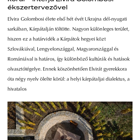
ékszertervezővel
Elvira Golombosi élete első hét évét Ukrajna dél-nyugati
sarkában, Kárpátalján töltötte. Nagyon különleges terület,
hiszen ez a határvidék a Kárpátok hegyei közt
Szlovákiával, Lengyelországgal, Magyarországgal és
Romániával is határos, így különböző kultúrák és hatások
olvasztótégelye. Ennek köszönhetően Elvirát gyerekkora
óta négy nyelv ölelte körül: a helyi kárpátaljai dialektus, a
hivatalos