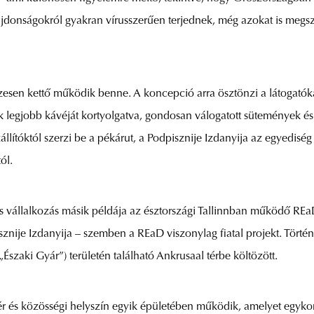
z újdonságokról gyakran vírusszerűen terjednek, még azokat is megs
zesen kettő működik benne. A koncepció arra ösztönzi a látogatókat
ik legjobb kávéját kortyolgatva, gondosan válogatott sütemények és
állítóktól szerzi be a pékárut, a Podpisznije Izdanyija az egyedisé
ól.
állalkozás másik példája az észtországi Tallinnban működő REaD.
sznije Izdanyija – szemben a REaD viszonylag fiatal projekt. Tört
szaki Gyár”) területén található Ankrusaal térbe költözött.
ér és közösségi helyszín egyik épületében működik, amelyet egykori