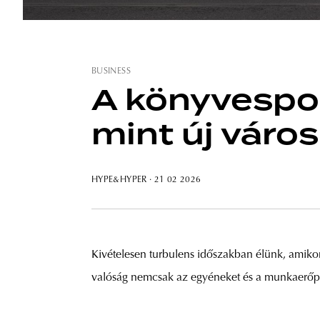
BUSINESS
A könyvespol
mint új város
HYPE&HYPER
· 21 02 2026
Kivételesen turbulens időszakban élünk, amiko
valóság nemcsak az egyéneket és a munkaerőpiac