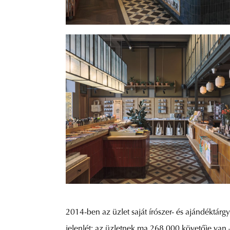
2014-ben az üzlet saját írószer- és ajándéktárgy
jelenlét: az üzletnek ma 268 000 követője van