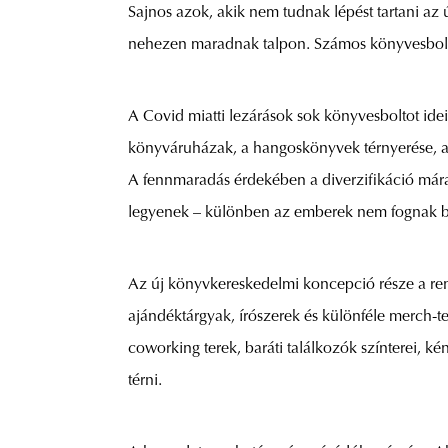
Sajnos azok, akik nem tudnak lépést tartani az
nehezen maradnak talpon. Számos könyvesbolt, 
A Covid miatti lezárások sok könyvesboltot ide
könyváruházak, a hangoskönyvek térnyerése, a
A fennmaradás érdekében a diverzifikáció mára
legyenek – különben az emberek nem fognak b
Az új könyvkereskedelmi koncepció része a rend
ajándéktárgyak, írószerek és különféle merch-
coworking terek, baráti találkozók színterei, k
térni.