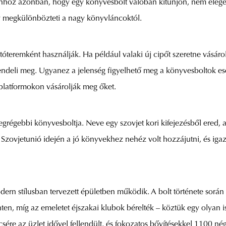
hhoz azonban, hogy egy könyvesbolt valóban kitűnjön, nem elegen
ly megkülönbözteti a nagy könyvláncoktól.
tóteremként használják. Ha például valaki új cipőt szeretne vásár
endeli meg. Ugyanez a jelenség figyelhető meg a könyvesboltok e
platformokon vásárolják meg őket.
egrégebbi könyvesboltja. Neve egy szovjet kori kifejezésből ered, a
A Szovjetunió idején a jó könyvekhez nehéz volt hozzájutni, és iga
dern stílusban tervezett épületben működik. A bolt története sor
ten, míg az emeletet éjszakai klubok bérelték – köztük egy olyan is
csére az üzlet idővel fellendült, és fokozatos bővítésekkel 1100 né