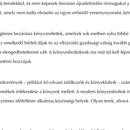
 új trendekkel, és nem képesek finoman újradefiniálni önmagukat 
amely nem tudta elviselni az egyre erősödő versenynyomást, kény
iglenes bezárásra kényszerítettek, amelyek sok esetben soha többé 
z emelkedő bérleti díjak és az elhúzódó gazdasági válság tovább
 elengedhetetlenné vált. A könyvesboltoknak ma már túl kell lép
etérni hozzájuk.
ezvények – például író-olvasó találkozók és könyvklubok – számár
termékek értékesítése a könyvek mellett. A modern könyvesboltok 
ényelmes időtöltésre alkalmas közösségi helyek. Olyan terek, ahová