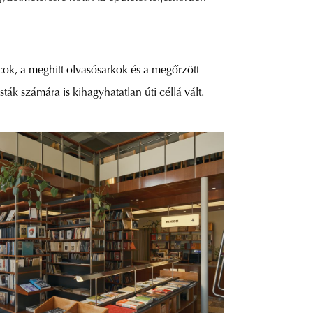
cok, a meghitt olvasósarkok és a megőrzött
isták számára is kihagyhatatlan úti céllá vált.