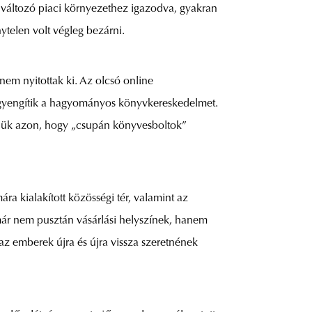
a változó piaci környezethez igazodva, gyakran
telen volt végleg bezárni.
nem nyitottak ki. Az olcsó online
 gyengítik a hagyományos könyvkereskedelmet.
niük azon, hogy „csupán könyvesboltok”
a kialakított közösségi tér, valamint az
már nem pusztán vásárlási helyszínek, hanem
 az emberek újra és újra vissza szeretnének