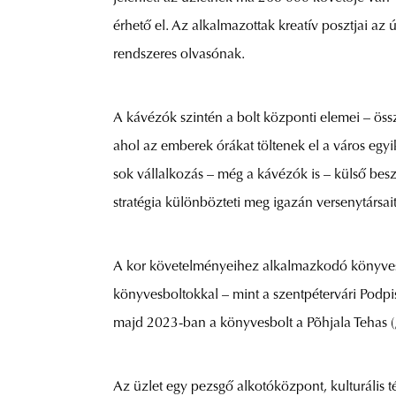
érhető el. Az alkalmazottak kreatív posztjai a
rendszeres olvasónak.
A kávézók szintén a bolt központi elemei – öss
ahol az emberek órákat töltenek el a város egy
sok vállalkozás – még a kávézók is – külső besz
stratégia különbözteti meg igazán versenytársait
A kor követelményeihez alkalmazkodó könyves v
könyvesboltokkal – mint a szentpétervári Podpi
majd 2023-ban a könyvesbolt a Põhjala Tehas („É
Az üzlet egy pezsgő alkotóközpont, kulturális t