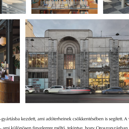
-gyártásba kezdett, ami adóterheinek csökkentésében is segített. A 
 – ami különösen figyelemre méltó, tekintve, hogy Oroszországban 