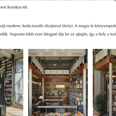
mert ikonikus tér.
 bájt modern, funkcionális dizájnnal ötvözi. A magas fa könyvespol
keltik. Naponta több ezer látogató lép be az ajtaján, így a hely a tur