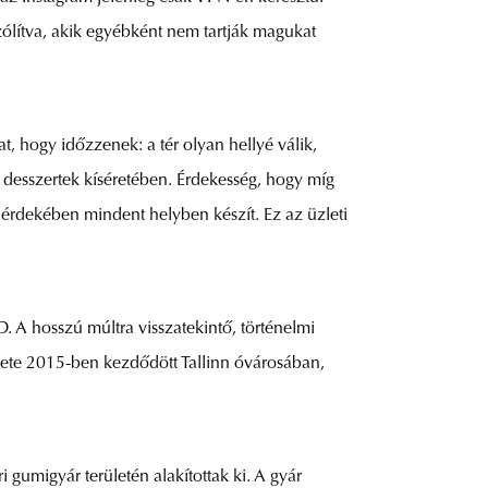
zólítva, akik egyébként nem tartják magukat
, hogy időzzenek: a tér olyan hellyé válik,
 desszertek kíséretében. Érdekesség, hogy míg
g érdekében mindent helyben készít. Ez az üzleti
 A hosszú múltra visszatekintő, történelmi
énete 2015-ben kezdődött Tallinn óvárosában,
 gumigyár területén alakítottak ki. A gyár