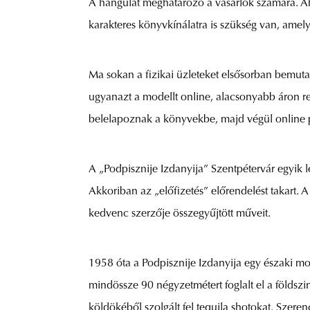
A hangulat meghatározó a vásárlók számára. A
karakteres könyvkínálatra is szükség van, ame
Ma sokan a fizikai üzleteket elsősorban bemuta
ugyanazt a modellt online, alacsonyabb áron r
belelapoznak a könyvekbe, majd végül online 
A „Podpisznije Izdanyija” Szentpétervár egyik l
Akkoriban az „előfizetés” előrendelést takart. 
kedvenc szerzője összegyűjtött műveit.
1958 óta a Podpisznije Izdanyija egy északi mo
mindössze 90 négyzetmétert foglalt el a földszin
köldökéből szolgált fel tequila shotokat. Szeren