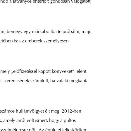
dő a látványos enteriőr: gondosan válogatott,
olni, bemegy egy márkaboltba felpróbálni, majd
setében is: az emberek személyesen
mely „előfizetéssel kapott könyveket” jelent.
zi szerencsének számított, ha valaki megkapta
án számos hullámvölgyet élt meg. 2012-ben
, amely arról volt ismert, hogy a pultos
gyzetméteresre nőtt. Az épületet teljeskörűen