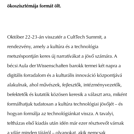
ökoszisztémája formát ölt.
Október 22-23-án visszatér a CultTech Summit, a
rendezvény, amely a kultúra és a technológia
metszéspontján keres új narratívákat a jövő számára. A
bécsi Aula der Wissenschaften barokk termei két napra a
digitális forradalom és a kulturális innováció központjává
alakulnak, ahol művészek, fejlesztők, intézményvezetők,
befektetők és kutatók közösen keresik a választ arra, miként
formálhatjuk tudatosan a kultúra technológiai jövőjét – és
hogyan formálja az technológiánkat vissza. A tavalyi,
teltházas első kiadás után idén már ezer résztvevőt várnak
a világ minden tájáról – olyanokat, akik nemcsak