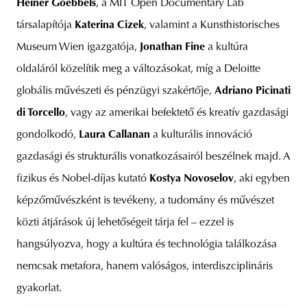
Heiner Goebbels
, a MIT Open Documentary Lab
társalapítója
Katerina Cizek
, valamint a Kunsthistorisches
Museum Wien igazgatója,
Jonathan Fine
a kultúra
oldaláról közelítik meg a változásokat, míg a Deloitte
globális művészeti és pénzügyi szakértője,
Adriano Picinati
di Torcello
, vagy az amerikai befektető és kreatív gazdasági
gondolkodó,
Laura Callanan
a kulturális innováció
gazdasági és strukturális vonatkozásairól beszélnek majd. A
fizikus és Nobel-díjas kutató
Kostya Novoselov
, aki egyben
képzőművészként is tevékeny, a tudomány és művészet
közti átjárások új lehetőségeit tárja fel – ezzel is
hangsúlyozva, hogy a kultúra és technológia találkozása
nemcsak metafora, hanem valóságos, interdiszciplináris
gyakorlat.