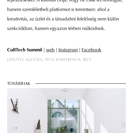
fejlesztéseiket. A kiállítás célja, hogy ne csak technológiai,
hanem szemléletbeli platformot is teremtsen: ahol a
kreativitás, az üzlet és a társadalmi felelősség nem külön
szekciókban, hanem egyazon térben működnek.
CultTech Summit
|
web
|
Instagram
|
Facebook
LIFESTYLE
KULTÚRA
TECH
KONFERENCIA
BÉCS
TOVÁBBIAK