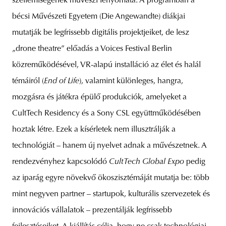
szellemiségének művészi lenyomata. A programban a
bécsi Művészeti Egyetem (Die Angewandte) diákjai
mutatják be legfrissebb digitális projektjeiket, de lesz
„drone theatre” előadás a Voices Festival Berlin
közreműködésével, VR-alapú installáció az élet és halál
témáiról (
End of Life
), valamint különleges, hangra,
mozgásra és játékra épülő produkciók, amelyeket a
CultTech Residency és a Sony CSL együttműködésében
hoztak létre. Ezek a kísérletek nem illusztrálják a
technológiát – hanem új nyelvet adnak a művészetnek. A
rendezvényhez kapcsolódó
CultTech Global Expo
pedig
az iparág egyre növekvő ökoszisztémáját mutatja be: több
mint negyven partner – startupok, kulturális szervezetek és
innovációs vállalatok – prezentálják legfrissebb