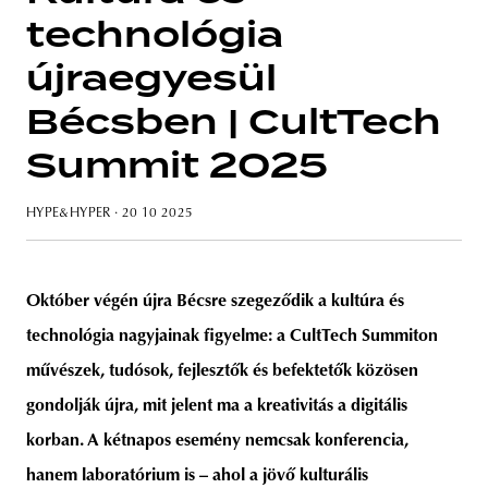
technológia
újraegyesül
Bécsben | CultTech
unity
budapest
poland
branding
Summit 2025
HYPE&HYPER
· 20 10 2025
Október végén újra Bécsre szegeződik a kultúra és
technológia nagyjainak figyelme: a CultTech Summiton
művészek, tudósok, fejlesztők és befektetők közösen
gondolják újra, mit jelent ma a kreativitás a digitális
korban. A kétnapos esemény nemcsak konferencia,
hanem laboratórium is – ahol a jövő kulturális