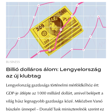
BUSINESS
Billió dolláros álom: Lengyelország
az új klubtag
Lengyelország gazdasága történelmi mérföldkőhöz ért:
GDP-je átlépte az 1000 milliárd dollárt, amivel belépett a
világ húsz legnagyobb gazdasága közé. Miközben Varsó
büszkén ünnepel – Donald Tusk miniszterelnök szerint ez