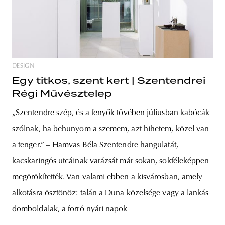
DESIGN
Egy titkos, szent kert | Szentendrei
Régi Művésztelep
„Szentendre szép, és a fenyők tövében júliusban kabócák
szólnak, ha behunyom a szemem, azt hihetem, közel van
a tenger.” – Hamvas Béla Szentendre hangulatát,
kacskaringós utcáinak varázsát már sokan, sokféleképpen
megörökítették. Van valami ebben a kisvárosban, amely
alkotásra ösztönöz: talán a Duna közelsége vagy a lankás
domboldalak, a forró nyári napok