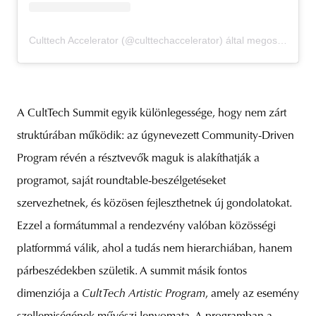
Culttech Accelerator (@culttechaccelerator) által megosztott bejegyzés
A CultTech Summit egyik különlegessége, hogy nem zárt
struktúrában működik: az úgynevezett Community-Driven
Program révén a résztvevők maguk is alakíthatják a
programot, saját roundtable-beszélgetéseket
szervezhetnek, és közösen fejleszthetnek új gondolatokat.
Ezzel a formátummal a rendezvény valóban közösségi
platformmá válik, ahol a tudás nem hierarchiában, hanem
párbeszédekben születik. A summit másik fontos
dimenziója a
CultTech Artistic Program
, amely az esemény