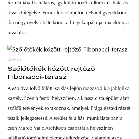
Romániával is határos, így különböző kultúrák és hatások
olvasztótégelye. Ennek köszönhetően Elvirát gyerekkora
óta négy nyelv ölelte körül: a helyi kárpátaljai dialektus, a
hivatalos
DESIGN
Szőlőtőkék között rejtőző
Fibonacci-terasz
A Moldva folyó fölötti sziklás lejtőn magasodik a Jabloňka
kastély. Ezen a festői helyszínen, a klasszicista épület alatt
szőlőültetvények sorakoznak, amelyek Prága északi részét
teszik jellegzetessé. A terület felújítási munkálataiban a
cseh Marco Maio Architects csapatát a helyszínen
található történelmi elemek felfedezése, valamint azok