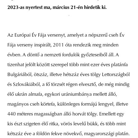
2023-as nyertest ma, március 21-én hirdetik ki.
unity
budapest
poland
branding
Az Európai Év Fája versenyt, amelyet a népszerű cseh Év
Fája verseny inspirált, 2011 óta rendezik meg minden
évben. A döntő a nemzeti fordulók győzteseiből áll. A
tizenhat jelölt között szerepel több mint ezer éves platánfa
Bulgáriából, ötszáz, illetve hétszáz éves tölgy Lettországból
és Szlovákiából, a fő törzsét régen elvesztő, de még mindig
élő ukrán almafa, egykori urániumbánya mellett álló,
magányos cseh körtefa, különleges formájú lengyel, illetve
440 méteres magasságban álló horvát tölgy. Emellett egy
kis észt szigeten élő ritka, vörös levelű bükk, és több mint
kétszáz éve a földön fekve növekvő, magyarországi platán.