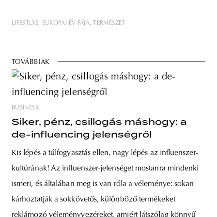
LIFESTLYE
EURÓPAI ÉV FÁJA
TERMÉSZET
TOVÁBBIAK
BUSINESS
Siker, pénz, csillogás máshogy: a
de-influencing jelenségről
Kis lépés a túlfogyasztás ellen, nagy lépés az influenszer-
kultúrának! Az influenszer-jelenséget mostanra mindenki
ismeri, és általában meg is van róla a véleménye: sokan
kárhoztatják a sokkövetős, különböző termékeket
reklámozó véleményvezéreket, amiért látszólag könnyű