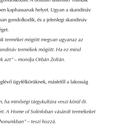
ló gondolkodás. A boltban található márkák
érben kaphassanak helyet. Ugyan a skandináv
ban gondolkodik, és a jelenlegi skandináv
éget.
akik termékei mögött megvan ugyanaz az
skandináv termékek mögött. Ha ez mind
ük azt”
–
mondja Orbán Zoltán.
meglévő ügyfélkörüknek, másfelől a lakosság
, ha minőségi tárgykultúra veszi körül őt.
ért. A Home of Solinfoban vásárolt termékeket
tthonunkban” – teszi hozzá.