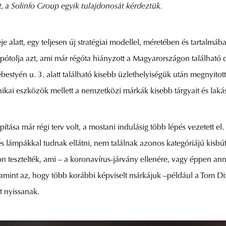
t, a Solinfo Group egyik tulajdonosát kérdeztük.
 alatt, egy teljesen új stratégiai modellel, méretében és tartalmáb
gy pótolja azt, ami már régóta hiányzott a Magyarországon található
yén u. 3. alatt található kisebb üzlethelyiségük után megnyitottá
nikai eszközök mellett a nemzetközi márkák kisebb tárgyait és lakásk
tása már régi terv volt, a mostani indulásig több lépés vezetett el
s lámpákkal tudnak ellátni, nem találnak azonos kategóriájú kisbút
pon tesztelték, ami – a koronavírus-járvány ellenére, vagy éppen 
amint az, hogy több korábbi képviselt márkájuk –például a Tom Dixon
t nyissanak.