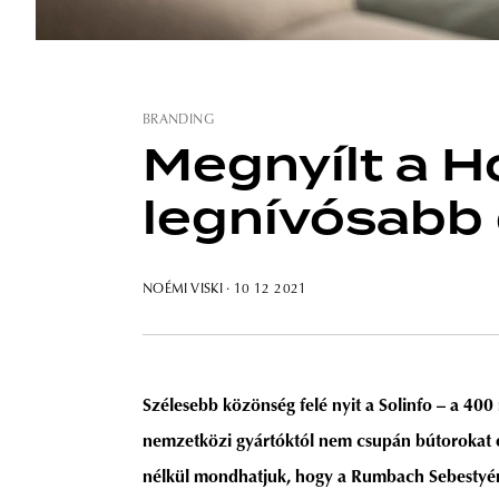
BRANDING
Megnyílt a H
legnívósabb 
NOÉMI VISKI
· 10 12 2021
Szélesebb közönség felé nyit a Solinfo – a 40
nemzetközi gyártóktól nem csupán bútorokat é
nélkül mondhatjuk, hogy a Rumbach Sebestyén u