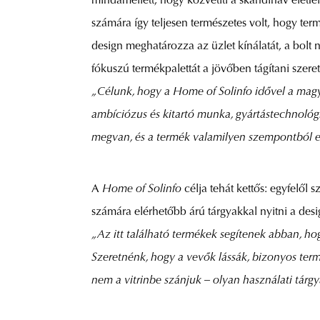
mindamellett, hogy közvetíti a skandináv életf
számára így teljesen természetes volt, hogy te
design meghatározza az üzlet kínálatát, a bolt
fókuszú termékpalettát a jövőben tágítani szeret
„Célunk, hogy a Home of Solinfo idővel a magy
ambíciózus és kitartó munka, gyártástechnológ
megvan, és a termék valamilyen szempontból eg
A
Home of Solinfo
célja tehát kettős: egyfelől 
számára elérhetőbb árú tárgyakkal nyitni a desi
„Az itt található termékek segítenek abban, hog
Szeretnénk, hogy a vevők lássák, bizonyos ter
nem a vitrinbe szánjuk – olyan használati tárg