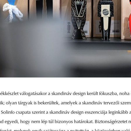
kkészlet válogatásakor a skandináv design került fókuszba, noha e
azik; olyan tárgyak is bekerültek, amelyek a skandináv tervezői szeml
 Solinfo csapata szerint a skandináv design esszenciája leginkább
ad egyedi, hogy nem lép túl bizonyos határokat. Biztonságérzetet n