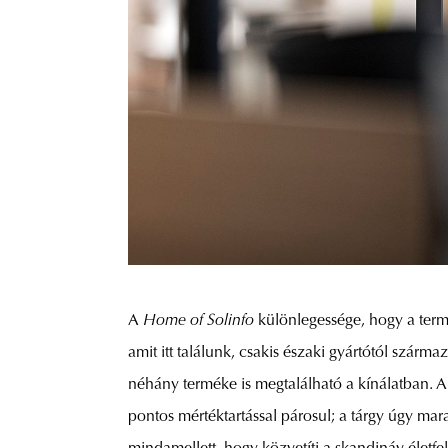
A
Home of Solinfo
különlegessége, hogy a termé
amit itt találunk, csakis északi gyártótól szárm
néhány terméke is megtalálható a kínálatban. A
pontos mértéktartással párosul; a tárgy úgy mar