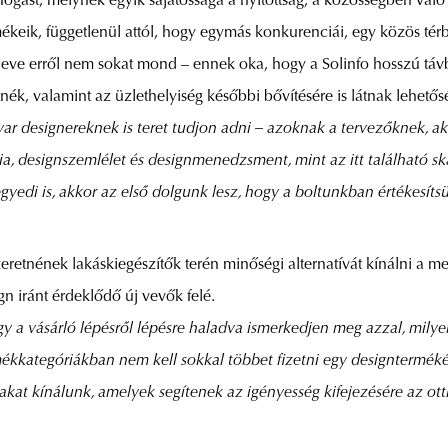
elfogást, melynek egyik sajátossága a nyitottság, a közösségben va
rmékeik, függetlenül attól, hogy egymás konkurenciái, egy közös t
 neve erről nem sokat mond – ennek oka, hogy a Solinfo hosszú táv
nék, valamint az üzlethelyiség későbbi bővítésére is látnak lehetős
ar designereknek is teret tudjon adni – azoknak a tervezőknek, 
ia, designszemlélet és designmenedzsment, mint az itt található 
yedi is, akkor az első dolgunk lesz, hogy a boltunkban értékesíts
szeretnének lakáskiegészítők terén minőségi alternatívát kínálni a 
gn iránt érdeklődő új vevők felé.
y a vásárló lépésről lépésre haladva ismerkedjen meg azzal, milyen
mékkategóriákban nem kell sokkal többet fizetni egy designtermék
yakat kínálunk, amelyek segítenek az igényesség kifejezésére az o