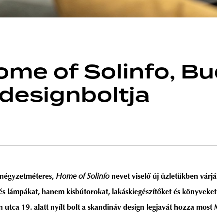
ome of Solinfo, B
designboltja
0 négyzetméteres,
Home of Solinfo
nevet viselő új üzletükben várj
s lámpákat, hanem kisbútorokat, lakáskiegészítőket és könyveket
tca 19. alatt nyílt bolt a skandináv design legjavát hozza most