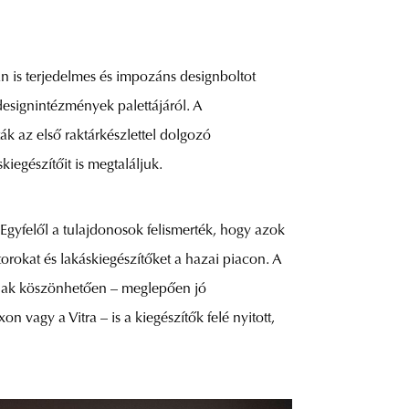
an is terjedelmes és impozáns designboltot
 designintézmények palettájáról. A
k az első raktárkészlettel dolgozó
iegészítőit is megtaláljuk.
. Egyfelől a tulajdonosok felismerték, hogy azok
orokat és lakáskiegészítőket a hazai piacon. A
annak köszönhetően – meglepően jó
 vagy a Vitra – is a kiegészítők felé nyitott,