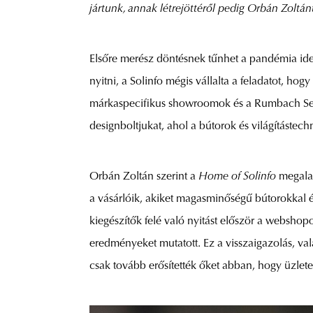
jártunk, annak létrejöttéről pedig Orbán Zoltán
Elsőre merész döntésnek tűnhet a pandémia ideje
nyitni, a Solinfo mégis vállalta a feladatot, ho
márkaspecifikus showroomok és a Rumbach Sebest
designboltjukat, ahol a bútorok és világítástech
Orbán Zoltán szerint a
Home of Solinfo
megalapí
a vásárlóik, akiket magasminőségű bútorokkal é
kiegészítők felé való nyitást először a websho
eredményeket mutatott. Ez a visszaigazolás, val
csak tovább erősítették őket abban, hogy üzlete