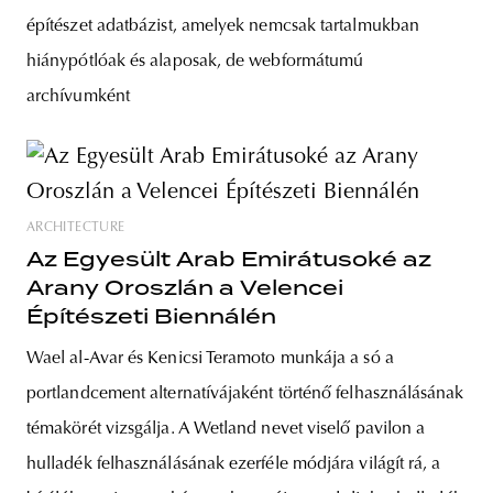
építészet adatbázist, amelyek nemcsak tartalmukban
hiánypótlóak és alaposak, de webformátumú
archívumként
ARCHITECTURE
Az Egyesült Arab Emirátusoké az
Arany Oroszlán a Velencei
Építészeti Biennálén
Wael al-Avar és Kenicsi Teramoto munkája a só a
portlandcement alternatívájaként történő felhasználásának
témakörét vizsgálja. A Wetland nevet viselő pavilon a
hulladék felhasználásának ezerféle módjára világít rá, a