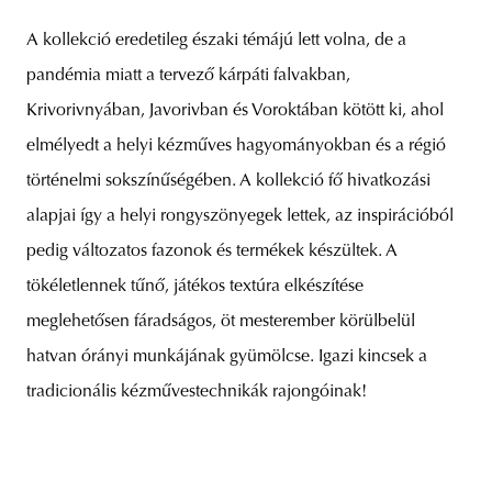
A kollekció eredetileg északi témájú lett volna, de a
pandémia miatt a tervező kárpáti falvakban,
Krivorivnyában, Javorivban és Voroktában kötött ki, ahol
elmélyedt a helyi kézműves hagyományokban és a régió
történelmi sokszínűségében. A kollekció fő hivatkozási
alapjai így a helyi rongyszönyegek lettek, az inspirációból
pedig változatos fazonok és termékek készültek. A
tökéletlennek tűnő, játékos textúra elkészítése
meglehetősen fáradságos, öt mesterember körülbelül
hatvan órányi munkájának gyümölcse. Igazi kincsek a
tradicionális kézművestechnikák rajongóinak!