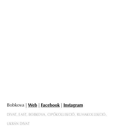
Bobkova |
Web
|
Facebook
|
Instagram
DIVAT
EAST
BOBKOVA
CIPŐKOLLEKCIÓ
RUHAKOLLEKCIÓ
UKRÁN DIVAT