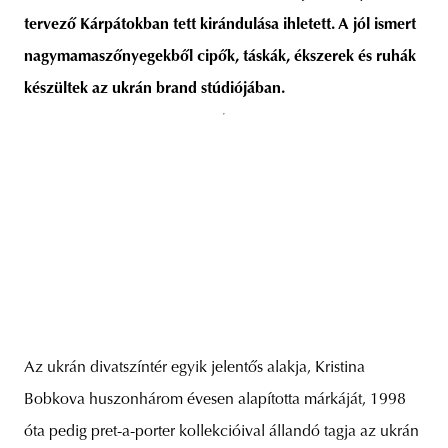
tervező Kárpátokban tett kirándulása ihletett. A jól ismert
nagymamaszőnyegekből cipők, táskák, ékszerek és ruhák
készültek az ukrán brand stúdiójában.
unity
budapest
poland
branding
Az ukrán divatszíntér egyik jelentős alakja, Kristina
Bobkova huszonhárom évesen alapította márkáját, 1998
óta pedig pret-a-porter kollekcióival állandó tagja az ukrán