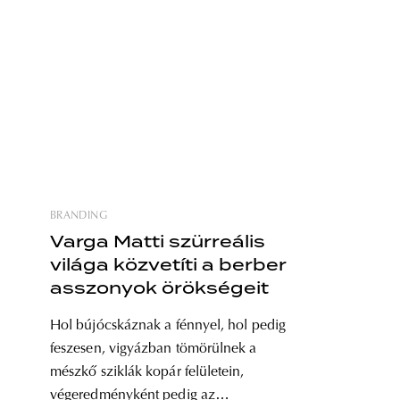
BRANDING
Varga Matti szürreális
világa közvetíti a berber
asszonyok örökségeit
Hol bújócskáznak a fénnyel, hol pedig
feszesen, vigyázban tömörülnek a
mészkő sziklák kopár felületein,
végeredményként pedig az