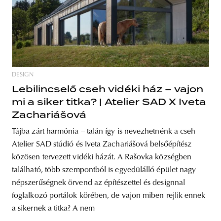
unity
budapest
poland
branding
DESIGN
Lebilincselő cseh vidéki ház – vajon
mi a siker titka? | Atelier SAD X Iveta
Zachariášová
Tájba zárt harmónia – talán így is nevezhetnénk a cseh
Atelier SAD stúdió és Iveta Zachariášová belsőépítész
közösen tervezett vidéki házát. A Rašovka községben
található, több szempontból is egyedülálló épület nagy
népszerűségnek örvend az építészettel és designnal
foglalkozó portálok körében, de vajon miben rejlik ennek
a sikernek a titka? A nem