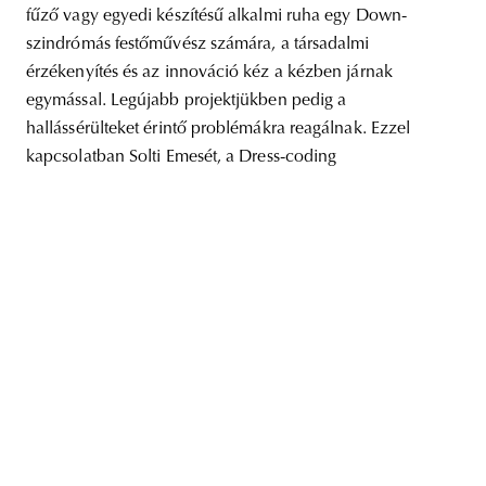
fűző vagy egyedi készítésű alkalmi ruha egy Down-
szindrómás festőművész számára, a társadalmi
érzékenyítés és az innováció kéz a kézben járnak
egymással. Legújabb projektjükben pedig a
unity
budapest
poland
branding
hallássérülteket érintő problémákra reagálnak. Ezzel
kapcsolatban Solti Emesét, a Dress-coding