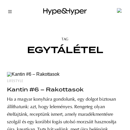
TAG
EGYTÁLÉTEL
LIFESTYLE
Kantin #6 – Rakottasok
Ha a magyar konyhára gondolunk, egy dolgot biztosan
állíthatunk: azt, hogy leleményes. Rengeteg olyan
ételfajtánk, receptünk ismert, amely maradékmentésre
szolgál és egy korábbi fogás utolsó morzsáit hasznosítja
újra, kreatívan. Tarts hát velünk, mert újra belépünk