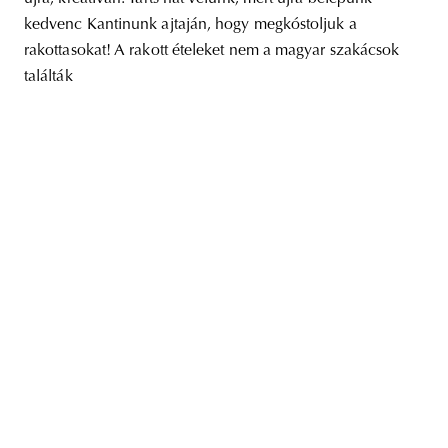
kedvenc Kantinunk ajtaján, hogy megkóstoljuk a
rakottasokat! A rakott ételeket nem a magyar szakácsok
találták
unity
budapest
poland
branding