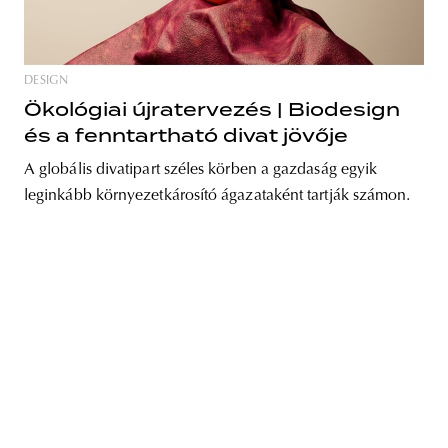
DESIGN
unity
budapest
poland
branding
Ökológiai újratervezés | Biodesign
és a fenntartható divat jövője
A globális divatipart széles körben a gazdaság egyik
leginkább környezetkárosító ágazataként tartják számon.