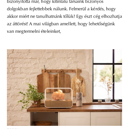
bizonyította már, hogy kitinfalú társaink bizonyos
dolgokban fejlettebbek nálunk. Felmerül a kérdés, hogy
akkor miért ne tanulhatnánk tőlük? Egy észt cég elhozhatja
az áttörést! A mai világban amellett, hogy lehetőségünk
van megtermelni ételeinket,