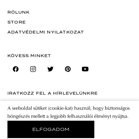
RÓLUNK
STORE
ADATVÉDELMI NYILATKOZAT
KÖVESS MINKET
IRATKOZZ FEL A HÍRLEVELÜNKRE
EMAIL CÍM
A weboldal sütiket (cookie-kat) használ, hogy biztonságos
böngészés mellett a legjobb felhasználói élményt nyújtsa.
A feliratkozással elfogadja az Általános Szerződési Feltételeket és kijelenti,
hogy elolvasta az Adatvédelmi nyilatkozatot.
ELFOGADOM