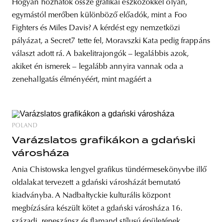
Hogyan hozhatók össze grafikai eszközökkel olyan,
egymástól merőben különböző előadók, mint a Foo
Fighters és Miles Davis? A kérdést egy nemzetközi
pályázat, a Secret7 tette fel, Moravszki Kata pedig frappáns
választ adott rá. A bakelitrajongók – legalábbis azok,
akiket én ismerek – legalább annyira vannak oda a
zenehallgatás élményéért, mint magáért a
POLAND
Varázslatos grafikákon a gdański
városháza
Ania Chistowska lengyel grafikus tündérmesekönyvbe illő
oldalakat tervezett a gdański városházát bemutató
kiadványba. A Nadbałtyckie kulturális központ
megbízására készült kötet a gdański városháza 16.
századi, reneszánsz és flamand stílusú épületének