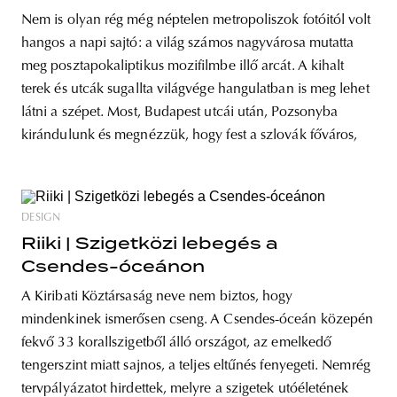
Nem is olyan rég még néptelen metropoliszok fotóitól volt
hangos a napi sajtó: a világ számos nagyvárosa mutatta
meg posztapokaliptikus mozifilmbe illő arcát. A kihalt
terek és utcák sugallta világvége hangulatban is meg lehet
látni a szépet. Most, Budapest utcái után, Pozsonyba
kirándulunk és megnézzük, hogy fest a szlovák főváros,
DESIGN
Riiki | Szigetközi lebegés a
Csendes-óceánon
A Kiribati Köztársaság neve nem biztos, hogy
mindenkinek ismerősen cseng. A Csendes-óceán közepén
fekvő 33 korallszigetből álló országot, az emelkedő
tengerszint miatt sajnos, a teljes eltűnés fenyegeti. Nemrég
tervpályázatot hirdettek, melyre a szigetek utóéletének