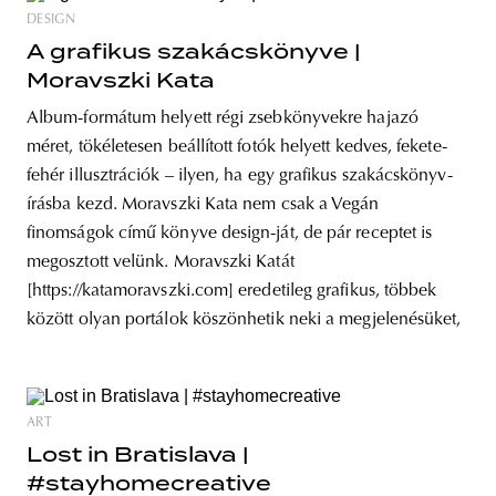
DESIGN
A grafikus szakácskönyve |
Moravszki Kata
Album-formátum helyett régi zsebkönyvekre hajazó
méret, tökéletesen beállított fotók helyett kedves, fekete-
fehér illusztrációk – ilyen, ha egy grafikus szakácskönyv-
írásba kezd. Moravszki Kata nem csak a Vegán
finomságok című könyve design-ját, de pár receptet is
megosztott velünk. Moravszki Katát
[https://katamoravszki.com] eredetileg grafikus, többek
között olyan portálok köszönhetik neki a megjelenésüket,
ART
Lost in Bratislava |
#stayhomecreative