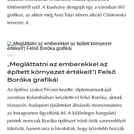
történetéről szól. A kiadvány designját egy a városban élő
grafikus, az akkor még Ania Tatar néven alkotó Chistowska
tervezte. A
EAST
„Megláttatni az emberekkel az
épített környezet értékeit”| Felső
Boróka grafikái
Az építész szakot Pécsen kezdte, diplomamunkáját
azonban Kolumbiában készítette el Felső Boróka, akinek
rózsaszín, budapesti épületeket ábrázoló risonyomataira
az Instagramon figyeltünk fel. A különleges hangulatú
printek nemcsak Boróka építészet iránti örök szenvedélyét
tükrözik, hanem arra is hivatottak, hogy közelebb hozzák