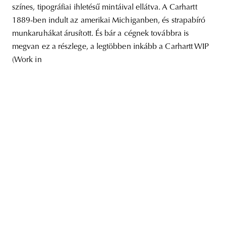
színes, tipográfiai ihletésű mintáival ellátva. A Carhartt
1889-ben indult az amerikai Michiganben, és strapabíró
munkaruhákat árusított. És bár a cégnek továbbra is
megvan ez a részlege, a legtöbben inkább a Carhartt WIP
unity
budapest
poland
branding
(Work in