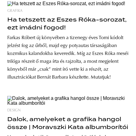
GRAFIKA
Ha tetszett az Eszes Róka-sorozat,
ezt imádni fogod!
Farkas Róbert új könyvében a tizenegy éves Tomi kódolt
jelzést fog az űrből, majd egy potyautas társaságában
kozmikus kalandokba keveredik. Míg az Eszes Róka meséi
trilóga részeit ő maga írta és rajzolta, a most megjelent
könyvből már „csak” mint író vette ki a részét, az
illusztrációkat Bernát Barbara készítette. Mutatjuk!
DESIGN
Dalok, amelyeket a grafika hangol
össze | Moravszki Kata albumborítói