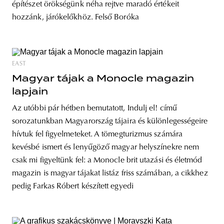
építészet örökségünk néha rejtve maradó értékeit
hozzánk, járókelőkhöz. Felső Boróka
EAST
Magyar tájak a Monocle magazin
lapjain
Az utóbbi pár hétben bemutatott, Indulj el! című
sorozatunkban Magyarország tájaira és különlegességeire
hívtuk fel figyelmeteket. A tömegturizmus számára
kevésbé ismert és lenyűgöző magyar helyszínekre nem
csak mi figyeltünk fel: a Monocle brit utazási és életmód
magazin is magyar tájakat listáz friss számában, a cikkhez
pedig Farkas Róbert készített egyedi