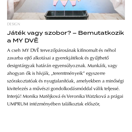
DESIGN
unity
budapest
poland
branding
Játék vagy szobor? – Bemutatkozik
a MY DVĚ
A cseh MY DVĚ tervezőpárosának kifinomult és néhol
zavarba ejtő alkotásai a gyerekjátékok és gyűjthető
designtárgyak határán egyensúlyoznak. Munkáik, vagy
ahogyan ők is hívják, „teremtményeik” egyszerre
szórakoztatóak és nyugtalanítóak, amelyekben a minőségi
kivitelezés a művészi gondolkodásmóddal válik teljessé.
Interjú! Monika Matějková és Veronika Watzková a prágai
UMPRUM intézményében találkoztak először,