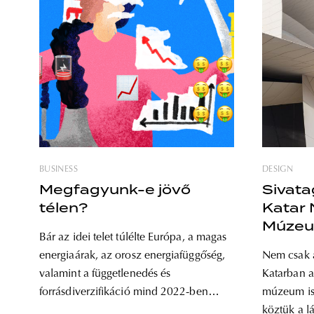
BUSINESS
DESIGN
Megfagyunk-e jövő
Sivatag
télen?
Katar
Múze
Bár az idei telet túlélte Európa, a magas
energiaárak, az orosz energiafüggőség,
Nem csak a
valamint a függetlenedés és
Katarban a
forrásdiverzifikáció mind 2022-ben
múzeum is 
váltak gyakran emlegetett fogalmakká.
köztük a l