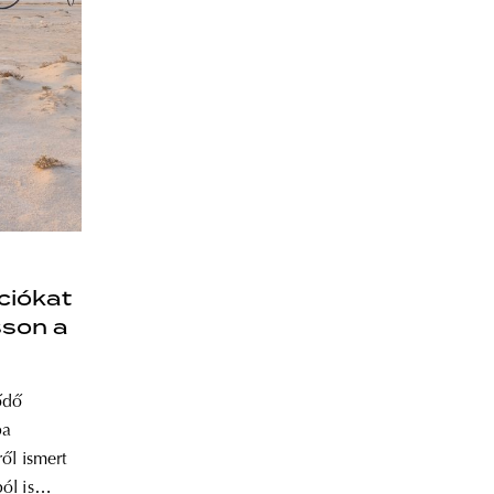
ciókat
sson a
ődő
ba
ől ismert
ól is