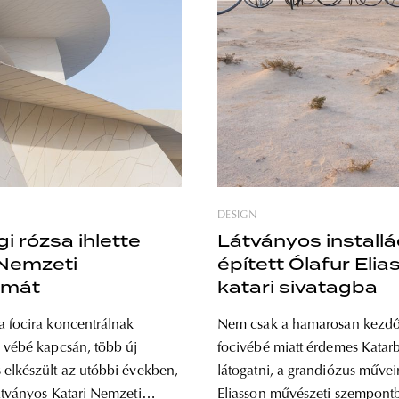
DESIGN
i rózsa ihlette
Látványos installá
 Nemzeti
épített Ólafur Elia
umát
katari sivatagba
 focira koncentrálnak
Nem csak a hamarosan kezd
 vébé kapcsán, több új
focivébé miatt érdemes Katar
elkészült az utóbbi években,
látogatni, a grandiózus műveir
átványos Katari Nemzeti
Eliasson művészeti szempontb