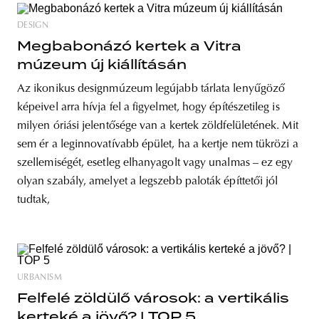
DESIGN
Megbabonázó kertek a Vitra
múzeum új kiállításán
Az ikonikus designmúzeum legújabb tárlata lenyűgöző
képeivel arra hívja fel a figyelmet, hogy építészetileg is
milyen óriási jelentősége van a kertek zöldfelületének. Mit
sem ér a leginnovatívabb épület, ha a kertje nem tükrözi a
szellemiségét, esetleg elhanyagolt vagy unalmas – ez egy
olyan szabály, amelyet a legszebb paloták építtetői jól
tudtak,
URBANISM
Felfelé zöldülő városok: a vertikális
kerteké a jövő? | TOP 5