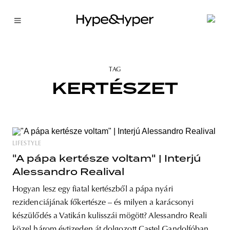
TAG
KERTÉSZET
LIFESTYLE
"A pápa kertésze voltam" | Interjú
Alessandro Realival
Hogyan lesz egy fiatal kertészből a pápa nyári
rezidenciájának főkertésze – és milyen a karácsonyi
készülődés a Vatikán kulisszái mögött? Alessandro Reali
közel három évtizeden át dolgozott Castel Gandolfóban,