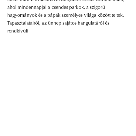
ahol mindennapjai a csendes parkok, a szigorú
hagyományok és a pápák személyes világa között teltek.
Tapasztalatairól, az ünnep sajátos hangulatáról és
rendkívüli
unity
budapest
poland
branding