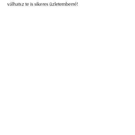
válhatsz te is sikeres üzletemberré!
unity
budapest
poland
branding