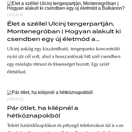
LIFESTLYE
Élet a széllel Ulcinj tengerpartján,
Montenegróban | Hogyan alakult ki
csendben egy új életmód a
Balkánon?
Ulcinj sokáig egy kiszámítható, tengerpartra koncentráló
nyári úti cél volt, ahol a bosszantónak hitt szél csendben
egy másfajta ritmust és frissességet hozott. Egy szörf
életstílust.
LIFESTYLE
Pár ötlet, ha kilépnél a
hétköznapokból
Teleírt határidőnaplókon és pittyegő telefonokon túl is van