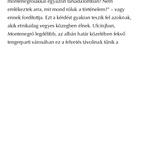
montenegróiakkal egyazon társadalomban? Nem
emlékeztek arra, mit mond róluk a történelem?” – vagy
ennek fordítottja. Ezt a kérdést gyakran teszik fel azoknak,
akik etnikailag vegyes közegben élnek. Ulcinjban,
unity
budapest
poland
branding
Montenegró legdélibb, az albán határ közelében fekvő
tengerparti városában ez a felvetés távolinak tűnik a