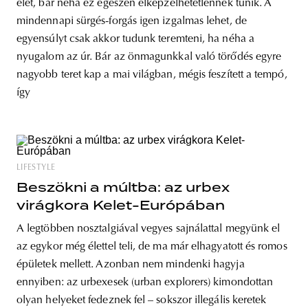
élet, bár néha ez egészen elképzelhetetlennek tűnik. A
mindennapi sürgés-forgás igen izgalmas lehet, de
egyensúlyt csak akkor tudunk teremteni, ha néha a
nyugalom az úr. Bár az önmagunkkal való törődés egyre
nagyobb teret kap a mai világban, mégis feszített a tempó,
így
LIFESTYLE
Beszökni a múltba: az urbex
virágkora Kelet-Európában
A legtöbben nosztalgiával vegyes sajnálattal megyünk el
az egykor még élettel teli, de ma már elhagyatott és romos
épületek mellett. Azonban nem mindenki hagyja
ennyiben: az urbexesek (urban explorers) kimondottan
olyan helyeket fedeznek fel – sokszor illegális keretek