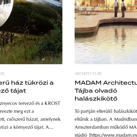
URE
ARCHITECTURE
rű ház tükrözi a
MADAM Architectu
ző tájat
Tájba olvadó
halászkikötő
uznyecov tervező és a KROST
rvezte meg ezt a
Tó partján elterülő halászkikö
tett, csőszerű házat, amelynek
eltűnik a tájban. A Madridban
krözi a környező tájat. A
Amszterdamban működő M
es acéllal burkolt pavilont
stúdió [https://www.madam.es/