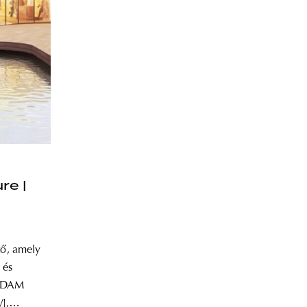
re |
tő, amely
 és
ADAM
],