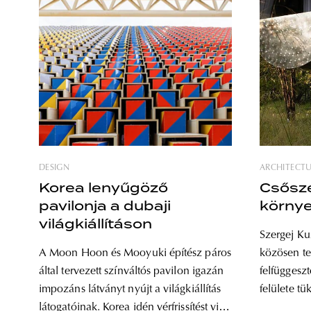
DESIGN
ARCHITECT
Korea lenyűgöző
Csősze
pavilonja a dubaji
környe
világkiállításon
Szergej K
A Moon Hoon és Mooyuki építész páros
közösen te
által tervezett színváltós pavilon igazán
felfüggesz
impozáns látványt nyújt a világkiállítás
felülete tü
látogatóinak. Korea idén vérfrissítést vitt
rozsdament