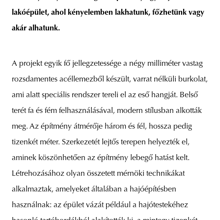
lakóépület, ahol kényelemben lakhatunk, főzhetünk vagy
akár alhatunk.
A projekt egyik fő jellegzetessége a négy milliméter vastag
rozsdamentes acéllemezből készült, varrat nélküli burkolat,
ami alatt speciális rendszer tereli el az eső hangját. Belső
terét fa és fém felhasználásával, modern stílusban alkották
meg. Az építmény átmérője három és fél, hossza pedig
tizenkét méter. Szerkezetét lejtős terepen helyezték el,
aminek köszönhetően az építmény lebegő hatást kelt.
Létrehozásához olyan összetett mérnöki technikákat
alkalmaztak, amelyeket általában a hajóépítésben
használnak: az épület vázát például a hajótestekéhez