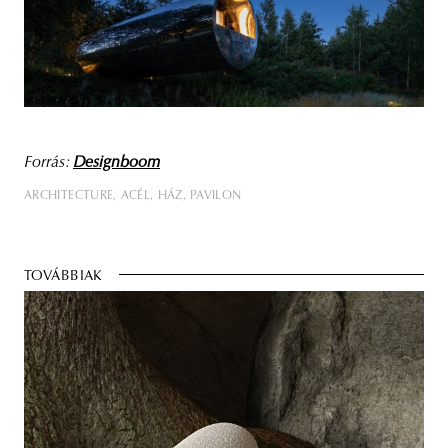
Forrás:
Designboom
ARCHITECTURE
ACÉL
HÁZ
PAVILON
TOVÁBBIAK