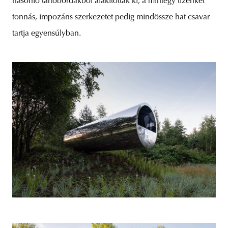
hasonló tartóbordákból alakították ki, a mintegy tizenkét
tonnás, impozáns szerkezetet pedig mindössze hat csavar
tartja egyensúlyban.