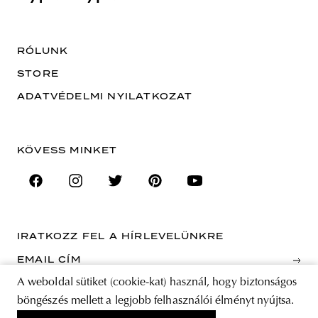
RÓLUNK
STORE
ADATVÉDELMI NYILATKOZAT
KÖVESS MINKET
IRATKOZZ FEL A HÍRLEVELÜNKRE
EMAIL CÍM
A weboldal sütiket (cookie-kat) használ, hogy biztonságos
böngészés mellett a legjobb felhasználói élményt nyújtsa.
A feliratkozással elfogadja az Általános Szerződési Feltételeket és kijelenti,
hogy elolvasta az Adatvédelmi nyilatkozatot.