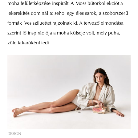
moha felületképzése inspirált. A Moss bútorkollekciót a
lekerekítés dominálja: sehol egy éles sarok, a szoborszerű
formák íves sziluettet rajzolnak ki. A tervező elmondása
szerint fő inspirációja a moha külseje volt, mely puha,
zöld takaróként fedi
DESIGN