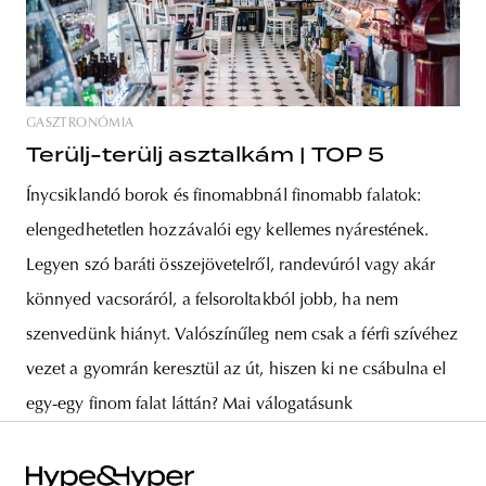
GASZTRONÓMIA
Terülj-terülj asztalkám | TOP 5
Ínycsiklandó borok és finomabbnál finomabb falatok:
elengedhetetlen hozzávalói egy kellemes nyárestének.
Legyen szó baráti összejövetelről, randevúról vagy akár
könnyed vacsoráról, a felsoroltakból jobb, ha nem
szenvedünk hiányt. Valószínűleg nem csak a férfi szívéhez
vezet a gyomrán keresztül az út, hiszen ki ne csábulna el
egy-egy finom falat láttán? Mai válogatásunk