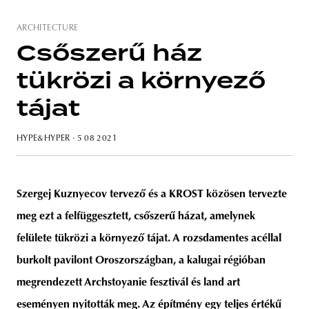
ARCHITECTURE
Csőszerű ház
unity
budapest
poland
branding
tükrözi a környező
tájat
HYPE&HYPER
· 5 08 2021
Szergej Kuznyecov tervező és a KROST közösen tervezte
meg ezt a felfüggesztett, csőszerű házat, amelynek
felülete tükrözi a környező tájat. A rozsdamentes acéllal
burkolt pavilont Oroszországban, a kalugai régióban
megrendezett Archstoyanie fesztivál és land art
eseményen nyitották meg. Az építmény egy teljes értékű