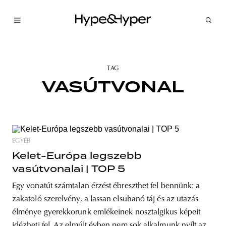
TAG
VASÚTVONAL
EGYÉB
Kelet-Európa legszebb
vasútvonalai | TOP 5
Egy vonatút számtalan érzést ébreszthet fel bennünk: a
zakatoló szerelvény, a lassan elsuhanó táj és az utazás
élménye gyerekkorunk emlékeinek nosztalgikus képeit
idézheti fel. Az elmúlt évben nem sok alkalmunk nyílt az