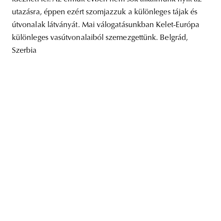
utazásra, éppen ezért szomjazzuk a különleges tájak és
útvonalak látványát. Mai válogatásunkban Kelet-Európa
különleges vasútvonalaiból szemezgettünk. Belgrád,
Szerbia
unity
budapest
poland
branding