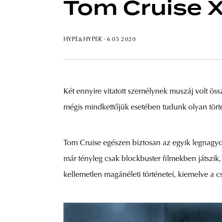
Tom Cruise 
HYPE&HYPER
· 6 05 2020
Két ennyire vitatott személynek muszáj volt öss
mégis mindkettőjük esetében tudunk olyan törté
Tom Cruise egészen biztosan az egyik legnagyobb
már tényleg csak blockbuster filmekben játszi
kellemetlen magánéleti történetei, kiemelve a 