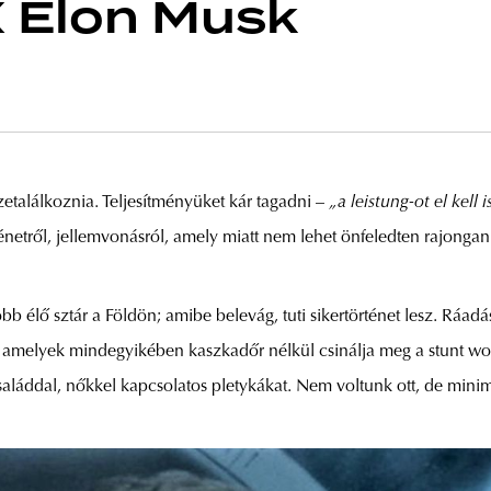
X Elon Musk
zetalálkoznia. Teljesítményüket kár tagadni –
„a leistung-ot el kell 
netről, jellemvonásról, amely miatt nem lehet önfeledten rajongani
 élő sztár a Földön; amibe belevág, tuti sikertörténet lesz. Ráadá
k, amelyek mindegyikében kaszkadőr nélkül csinálja meg a stunt w
családdal, nőkkel kapcsolatos pletykákat. Nem voltunk ott, de mini