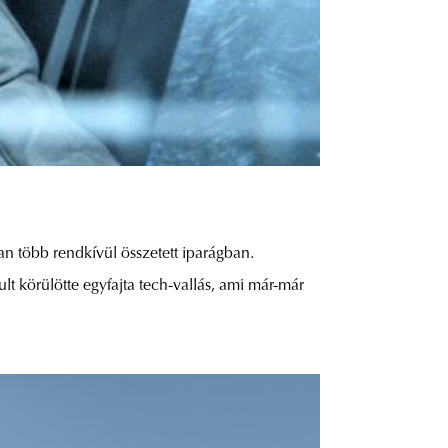
an több rendkívül összetett iparágban.
lt körülötte egyfajta tech-vallás, ami már-már