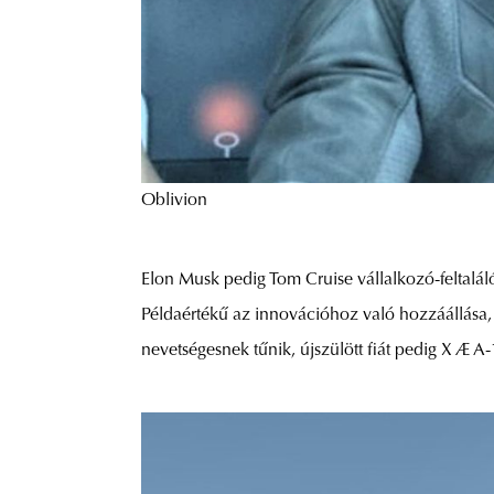
Oblivion
Elon Musk pedig Tom Cruise vállalkozó-feltalál
Példaértékű az innovációhoz való hozzáállása, u
nevetségesnek tűnik, újszülött fiát pedig X Æ 