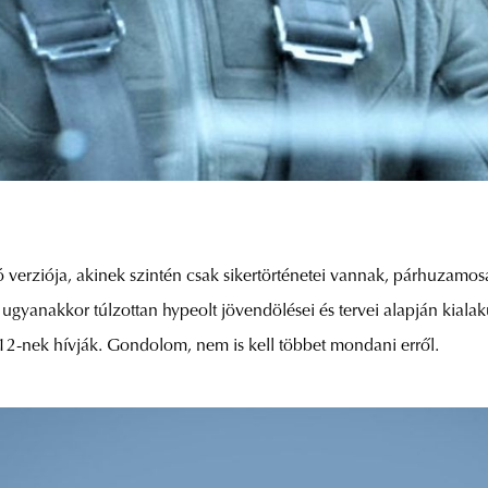
ó verziója, akinek szintén csak sikertörténetei vannak, párhuzamos
gyanakkor túlzottan hypeolt jövendölései és tervei alapján kialaku
A-12-nek hívják. Gondolom, nem is kell többet mondani erről.