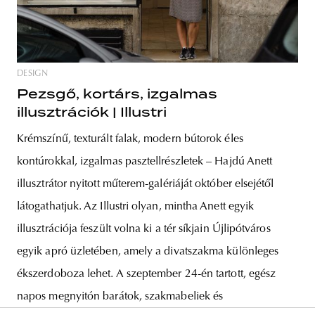
DESIGN
Pezsgő, kortárs, izgalmas
illusztrációk | Illustri
Krémszínű, texturált falak, modern bútorok éles
kontúrokkal, izgalmas pasztellrészletek – Hajdú Anett
illusztrátor nyitott műterem-galériáját október elsejétől
látogathatjuk. Az Illustri olyan, mintha Anett egyik
illusztrációja feszült volna ki a tér síkjain Újlipótváros
egyik apró üzletében, amely a divatszakma különleges
ékszerdoboza lehet. A szeptember 24-én tartott, egész
napos megnyitón barátok, szakmabeliek és