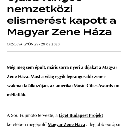
nemzetközi
elismerést kapott a
Magyar Zene Háza
unity
budapest
poland
branding
ORSOLYA GYÖNGY
· 29 09 2020
Még meg sem épült, máris sorra nyeri a díjakat a Magyar
Zene Háza. Most a világ egyik legrangosabb zenei-
szakmai találkozóján, az amerikai Music Cities Awards-on
méltatták.
A Sou Fujimoto tervezte, a
Liget Budapest Projekt
keretében megépülő
Magyar Zene Háza
a legjobb európai