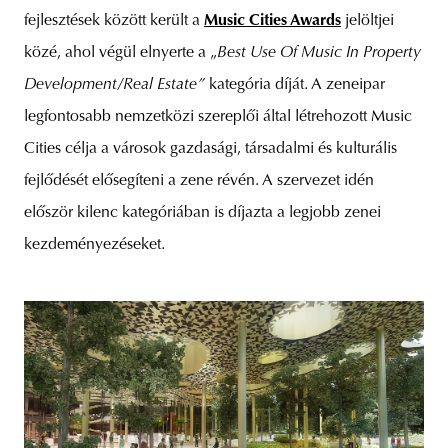
fejlesztések között került a
Music Cities Awards
jelöltjei
közé, ahol végül elnyerte a „
Best Use Of Music In Property
Development/Real Estate”
kategória díját. A zeneipar
legfontosabb nemzetközi szereplői által létrehozott Music
Cities célja a városok gazdasági, társadalmi és kulturális
fejlődését elősegíteni a zene révén. A szervezet idén
először kilenc kategóriában is díjazta a legjobb zenei
kezdeményezéseket.