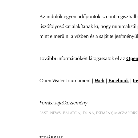
Az indulók egyéni időpontok szerint regisztrálh
úszófolyosókat alakítanak ki, hogy minimalizál
mint elmerülni a vízben és a saját teljesítményük
További információkért látogassatok el az
Open
Open Water Tournament |
Web
|
Facebook
|
In
Forrás: sajtóközlemény
EAST
NEWS
BALATON
DUNA
ESEMÉNY
MAGYARORS