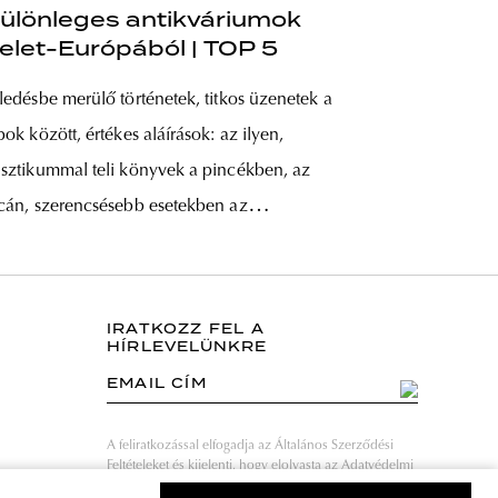
ülönleges antikváriumok
elet-Európából | TOP 5
ledésbe merülő történetek, titkos üzenetek a
pok között, értékes aláírások: az ilyen,
sztikummal teli könyvek a pincékben, az
cán, szerencsésebb esetekben az
tikváriumokban laknak, ahol új, szerető
zdára lelhetnek. Ez a kincsvadászok és a múlt
erelmeseinek sportja, akikből szerencsére sok
IRATKOZZ FEL A
HÍRLEVELÜNKRE
ad Kelet-Európában, így antikváriumokból is
EMAIL CÍM
n bőven. Mi most öt
A feliratkozással elfogadja az Általános Szerződési
Feltételeket és kijelenti, hogy elolvasta az Adatvédelmi
nyilatkozatot.