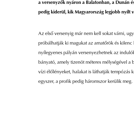
a versenyzők nyáron a Balatonban, a Dunán és 
pedig kiderül, kik Magyarország legjobb nyílt 
Az első versenyig már nem kell sokat várni, ug
próbálhatják ki magukat az amatőrök és kilenc k
nyílegyenes pályán versenyezhetnek az indulók.
bányató, amely tizenöt méteres mélységével a búv
vízi élőlényeket, halakat is láthatják tempózá
egyszer, a profik pedig háromszor kerülik meg.