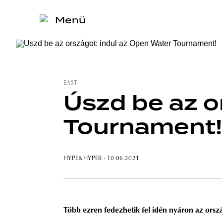
Menü
EAST
Úszd be az o
Tournament!
HYPE&HYPER
· 10 06 2021
Több ezren fedezhetik fel idén nyáron az orsz