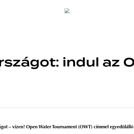
rszágot: indul az
ágot –
vízen! Open Water Tournament (OWT) címmel egyedülálló ny