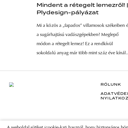
Mindent a rétegelt lemezről! 
Plydesign-pályázat
Mi a közös a „fapados” villamosok székeiben 
a sugárhajtású vadászgépekben? Meglepő
módon a rétegelt lemez! Ez a rendkívül
sokoldalú anyag már több mint száz éve kínálj
a fa melegségét, miközben nagyon színes
történettel büszkélkedhet. Ennek a történetnek
legérdekesebb epizódjait elevenítjük fel egy m
RÓLUNK
induló cikksorozattal, a PLY DESIGN
ADATVÉDE
NYILATKO
A weboldal sütiket (cookie-kat) használ, hogy biztonságos bön