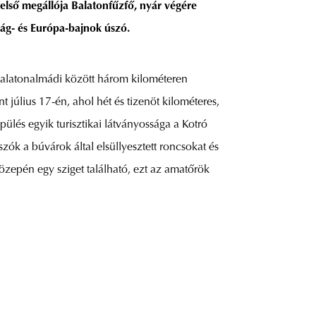
első megállója Balatonfűzfő, nyár végére
lág- és Európa-bajnok úszó.
 Balatonalmádi között három kilométeren
július 17-én, ahol hét és tizenöt kilométeres,
lés egyik turisztikai látványossága a Kotró
zók a búvárok által elsüllyesztett roncsokat és
özepén egy sziget található, ezt az amatőrök