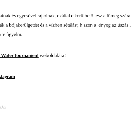
atnak és egyesével rajtolnak, ezáltal elkerülhető lesz a tömeg szár
ják a bójakerülgetést és a vízben sétálást, hiszen a lényeg az ús
re figyelni.
 Water Tournament
weboldalára!
stagram
ZÁG