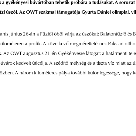
a gyékényesi búvártóban tehetik próbára a tudásukat. A sorozat 
vízi úszói. Az OWT szakmai támogatója Gyurta Dániel olimpiai, vi
yanis június 26-án a Fűzfői öböl várja az úszókat: Balatonfűzfő és
ilométeren a profik. A következő megmérettetésnek Paks ad otthont 
 Az OWT augusztus 21-én Gyékényesre látogat: a határmenti telepü
árok kedvelt úticélja. A szédítő mélység és a tiszta víz miatt az ús
s közben. A három kilométeres pálya további különlegessége, hogy k