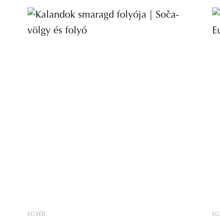
EGYÉB
EG