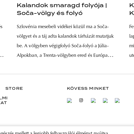
|
Kalandok smaragd folyója |
K
Soča-völgy és folyó
K
és
Szlovénia mesebeli vidékei közül ma a Soča-
Fe
völgyet és a táj adta kalandok tárházát mutatjuk
la
be. A völgyben végigfolyó Soča-folyó a Júlia-
mi
a
Alpokban, a Trenta-völgyben ered és Európa
ut
legszebb folyóinak listáját ékesíti varázslatos,
an
 a
jellemzően smaragdzöld színével. Az
ga
ost
adrenalinra vágyóknak különösen jó kirándulási
sz
STORE
KÖVESS MINKET
célpont lehet a völgy, ugyanis tavasztól egészen
ak
LMI
ZAT
ősz közepéig vízi
va
gészés mellett a legjobb felhasználói élményt nyújtsa.