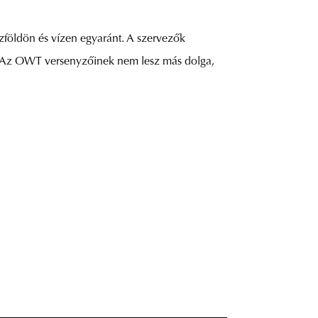
azföldön és vízen egyaránt. A szervezők
zás. Az OWT versenyzőinek nem lesz más dolga,