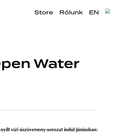
Store
Rólunk
EN
 Open Water
ílt vízi úszóverseny-sorozat indul júniusban: