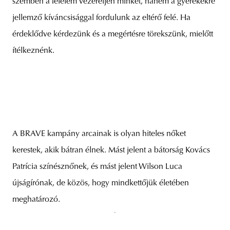
szemben a félelem vezéreljen minket, hanem a gyerekekre
jellemző kíváncsisággal fordulunk az eltérő felé. Ha
érdeklődve kérdezünk és a megértésre törekszünk, mielőtt
ítélkeznénk.
A BRAVE kampány arcainak is olyan hiteles nőket
kerestek, akik bátran élnek. Mást jelent a bátorság Kovács
Patrícia színésznőnek, és mást jelent Wilson Luca
újságírónak, de közös, hogy mindkettőjük életében
meghatározó.