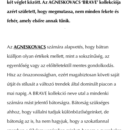
két véglet között. Az AGNESKOVACS ‘BRAVE’ kollekciója
azért született, hogy megmutassa, nem minden fekete és
fehér, amely elsőre annak tűnik.
Az
AGNESKOVACS
számára alapvetés, hogy bátran
kiálljon olyan értékek mellett, mint a sokszínűség, az
egyenlőség vagy az előítéletektől mentes gondolkodás.
Hisz az önazonosságban, ezért magabiztosan követi saját
útját és stílusát a változó trendek által dominált piacon a
mai napig. A BRAVE kollekció neve utal a mindenki
számára mást jelentő bátorságra. Bátorság szükséges
ahhoz, hogy vállalni tudjuk különbözőségeinket, de
bátorság az is, ha nem hagyjuk, hogy a szokatlannal