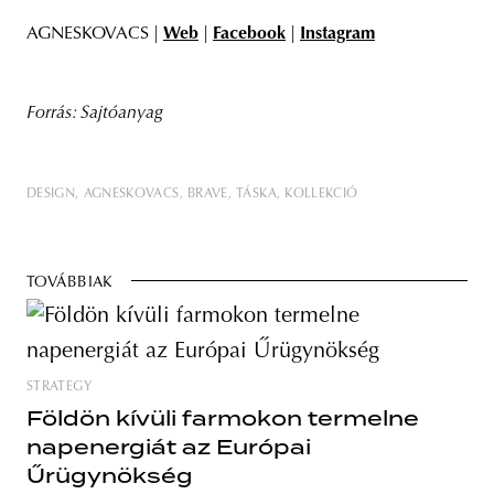
AGNESKOVACS |
Web
|
Facebook
|
Instagram
Forrás: Sajtóanyag
DESIGN
AGNESKOVACS
BRAVE
TÁSKA
KOLLEKCIÓ
TOVÁBBIAK
STRATEGY
Földön kívüli farmokon termelne
napenergiát az Európai
Űrügynökség