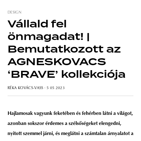
DESIGN
Vállald fel
önmagadat! |
unity
budapest
poland
branding
Bemutatkozott az
AGNESKOVACS
‘BRAVE’ kollekciója
RÉKA KOVÁCS-VASS
· 5 05 2023
Hajlamosak vagyunk feketében és fehérben látni a világot,
azonban sokszor érdemes a szélsőségeket elengedni,
nyitott szemmel járni, és meglátni a számtalan árnyalatot a