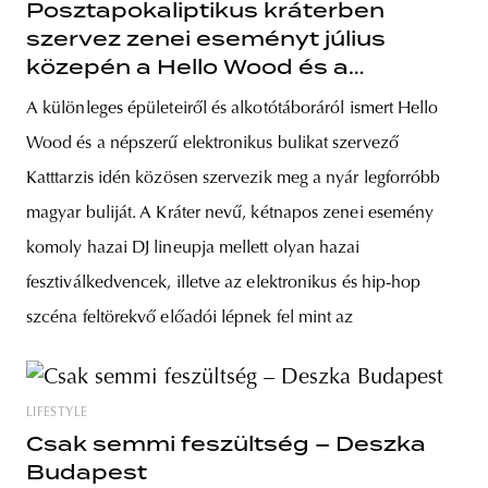
Posztapokaliptikus kráterben
szervez zenei eseményt július
közepén a Hello Wood és a
Katttarzis
A különleges épületeiről és alkotótáboráról ismert Hello
Wood és a népszerű elektronikus bulikat szervező
Katttarzis idén közösen szervezik meg a nyár legforróbb
magyar buliját. A Kráter nevű, kétnapos zenei esemény
komoly hazai DJ lineupja mellett olyan hazai
fesztiválkedvencek, illetve az elektronikus és hip-hop
szcéna feltörekvő előadói lépnek fel mint az
LIFESTYLE
Csak semmi feszültség – Deszka
Budapest