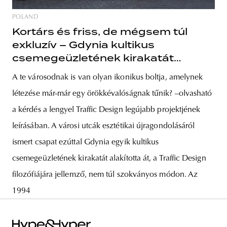
POLAND
Kortárs és friss, de mégsem túl
exkluzív – Gdynia kultikus
csemegeüzletének kirakatát
gondolta újra a Traffic Design
A te városodnak is van olyan ikonikus boltja, amelynek
létezése már-már egy örökkévalóságnak tűnik? –olvasható
a kérdés a lengyel Traffic Design legújabb projektjének
leírásában. A városi utcák esztétikai újragondolásáról
ismert csapat ezúttal Gdynia egyik kultikus
csemegeüzletének kirakatát alakította át, a Traffic Design
filozófiájára jellemző, nem túl szokványos módon. Az
1994