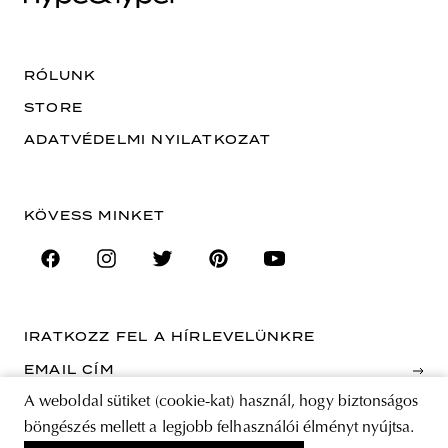
RÓLUNK
STORE
ADATVÉDELMI NYILATKOZAT
KÖVESS MINKET
IRATKOZZ FEL A HÍRLEVELÜNKRE
EMAIL CÍM
A weboldal sütiket (cookie-kat) használ, hogy biztonságos
böngészés mellett a legjobb felhasználói élményt nyújtsa.
A feliratkozással elfogadja az Általános Szerződési Feltételeket és kijelenti,
hogy elolvasta az Adatvédelmi nyilatkozatot.