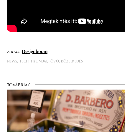
Forrás:
Designboom
NEWS
TECH
HYUNDAI
JÖVŐ
KÖZLEKEDÉS
TOVÁBBIAK