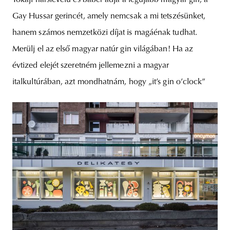
Tokaji hárslevelű és babér adja a legújabb magyar gin, a
Gay Hussar gerincét, amely nemcsak a mi tetszésünket,
hanem számos nemzetközi díjat is magáénak tudhat.
Merülj el az első magyar natúr gin világában! Ha az
évtized elejét szeretném jellemezni a magyar
italkultúrában, azt mondhatnám, hogy „it’s gin o’clock”