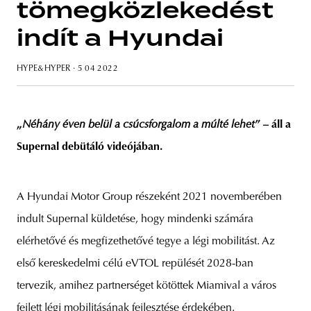
tömegközlekedést
indít a Hyundai
HYPE&HYPER
· 5 04 2022
unity
budapest
poland
branding
„
Néhány éven belül a csúcsforgalom a múlté lehet
” – áll a
Supernal debütáló videójában.
A Hyundai Motor Group részeként 2021 novemberében
indult Supernal küldetése, hogy mindenki számára
elérhetővé és megfizethetővé tegye a légi mobilitást. Az
első kereskedelmi célú eVTOL repülését 2028-ban
tervezik, amihez partnerséget kötöttek Miamival a város
fejlett légi mobilitásának fejlesztése érdekében.