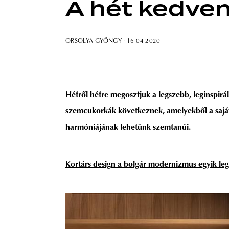
A hét kedven
ORSOLYA GYÖNGY
· 16 04 2020
Hétről hétre megosztjuk a legszebb, leginspir
szemcukorkák következnek, amelyekből a saját l
harmóniájának lehetünk szemtanúi.
Kortárs design a bolgár modernizmus egyik le