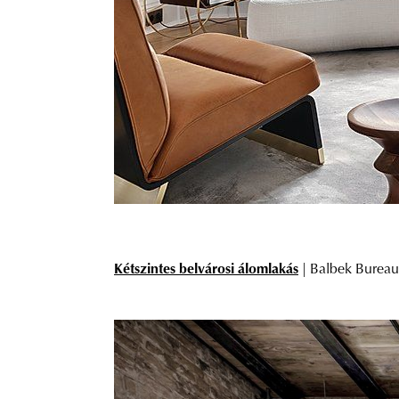
Kétszintes belvárosi álomlakás
| Balbek Bureau 