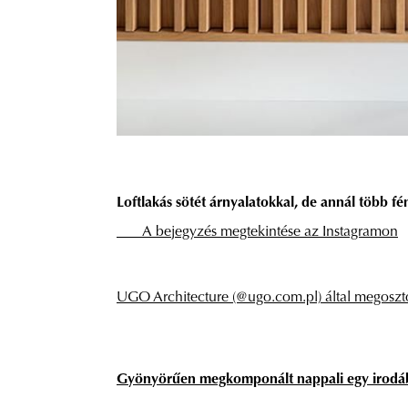
Loftlakás sötét árnyalatokkal, de annál több fé
A bejegyzés megtekintése az Instagramon
UGO Architecture (@ugo.com.pl) által megoszto
Gyönyörűen megkomponált nappali egy irodá