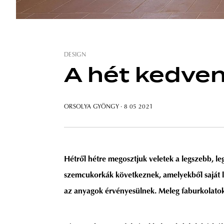
DESIGN
A hét kedven
ORSOLYA GYÖNGY
· 8 05 2021
Hétről hétre megosztjuk veletek a legszebb, l
szemcukorkák következnek, amelyekből saját la
az anyagok érvényesülnek. Meleg faburkolatok, 