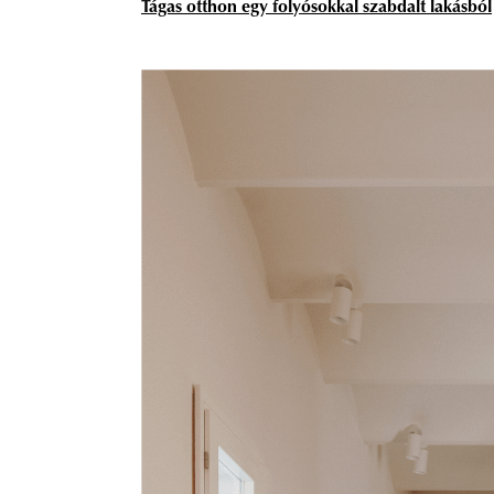
Tágas otthon egy folyósokkal szabdalt lakásból