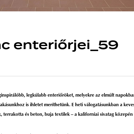
c enteriőrjei_59
eginspirálóbb, legkúlabb enteriőröket, melyekre az elmúlt napokb
kásunkhoz is ihletet meríthetünk. E heti válogatásunkban a keves
terrakotta és beton, buja textilek – a kaliforniai sivatag közepén