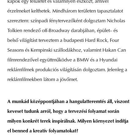
kapok egy felületet és valamilyen eszközt, amivel
érzelmeket kelthetek. Mindhárom területen tapasztalatot
szereztem: színpadi fénytervezőként dolgoztam Nicholas
Tolkien rendező off-Broadway darabjában, épület– és
belső világítást terveztem a budapesti Hard Rock, Four
Seasons és Kempinski szállodákhoz, valamint Hakan Can
filmrendezővel együttműködve a BMW és a Hyundai
reklámfilmek produkciós világításán dolgoztam. Jelenleg a
reklámfilmekben látom a jövőmet.
A munkád középpontjában a hangulatteremtés áll, viszont
keveset tudunk arról, hogy a tervezési folyamat során
milyen konkrét terek inspirálnak. Milyen környezet indítja
el benned a kreatív folyamatokat?