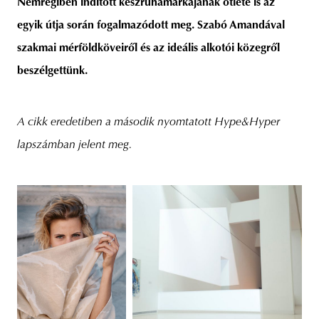
Nemrégiben indított készruhamárkájának ötlete is az
egyik útja során fogalmazódott meg. Szabó Amandával
szakmai mérföldköveiről és az ideális alkotói közegről
beszélgettünk.
A cikk eredetiben a második nyomtatott Hype&Hyper
lapszámban jelent meg.