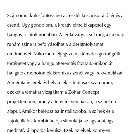
Számomra kulcsfontosságú az esztétikus, inspiráló tér és a
csend. Úgy gondolom, a kreatív elme kikapcsol egy
hangos, zsúfolt irodában. A tér látványa, sőt még az aznapi
ruhám színe is befolyásolhatja a designfolyamat
eredményét. Miközben feljegyzem a fénydesign mögötti
történetet vagy a hangulatteremtés fázisait, órákon át
hallgatok monoton elektronikus zenét vagy frekvenciákat.
A meditatív terek és helyzetek is fontosak számomra,
ezeket a témákat vizsgáltam a Zohar Concept
projektemben, amely a fényfrekvenciákon, a színeken
alapul. Amikor belépsz az installációba, a színek és a
zajok, illatok kombinációja stimulálja az agyadat, így
meditatív állapotba kerülsz. Ezek az elvek könnyen