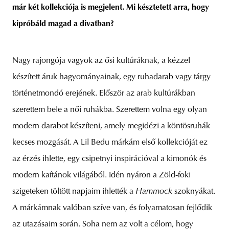
már két kollekciója is megjelent. Mi késztetett arra, hogy
kipróbáld magad a divatban?
Nagy rajongója vagyok az ősi kultúráknak, a kézzel
készített áruk hagyományainak, egy ruhadarab vagy tárgy
történetmondó erejének. Először az arab kultúrákban
szerettem bele a női ruhákba. Szerettem volna egy olyan
modern darabot készíteni, amely megidézi a köntösruhák
kecses mozgását. A Lil Bedu márkám első kollekcióját ez
az érzés ihlette, egy csipetnyi inspirációval a kimonók és
modern kaftánok világából. Idén nyáron a Zöld-foki
szigeteken töltött napjaim ihlették a
Hammock
szoknyákat.
A márkámnak valóban szíve van, és folyamatosan fejlődik
az utazásaim során. Soha nem az volt a célom, hogy