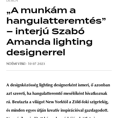
DESIGN
„A munkám a
hangulatteremtés”
unity
budapest
poland
branding
– interjú Szabó
Amanda lighting
designerrel
NOÉMI VISKI
· 10 07 2023
A designközösség lighting designerként ismeri, ő azonban
azt szereti, ha hangulatteremtő mesélőként hivatkoznak
rá. Beutazta a világot New Yorktól a Zöld-foki szigetekig,
és minden egyes útján kreatív inspirációval gazdagodott.