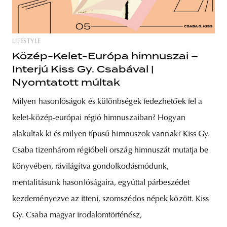
LIFESTYLE
Közép-Kelet-Európa himnuszai –
Interjú Kiss Gy. Csabával |
Nyomtatott múltak
Milyen hasonlóságok és különbségek fedezhetőek fel a
kelet-közép-európai régió himnuszaiban? Hogyan
alakultak ki és milyen típusú himnuszok vannak? Kiss Gy.
Csaba tizenhárom régióbeli ország himnuszát mutatja be
könyvében, rávilágítva gondolkodásmódunk,
mentalitásunk hasonlóságaira, egyúttal párbeszédet
kezdeményezve az itteni, szomszédos népek között. Kiss
Gy. Csaba magyar irodalomtörténész,