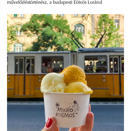
művelődéstörténész, a budapesti Eötvös Loránd