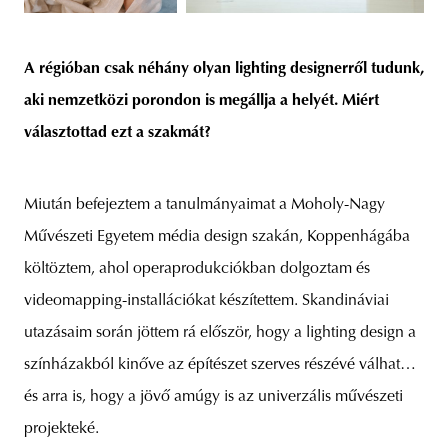
A régióban csak néhány olyan lighting designerről tudunk,
aki nemzetközi porondon is megállja a helyét. Miért
választottad ezt a szakmát?
Miután befejeztem a tanulmányaimat a Moholy-Nagy
Művészeti Egyetem média design szakán, Koppenhágába
költöztem, ahol operaprodukciókban dolgoztam és
videomapping-installációkat készítettem. Skandináviai
utazásaim során jöttem rá először, hogy a lighting design a
színházakból kinőve az építészet szerves részévé válhat…
és arra is, hogy a jövő amúgy is az univerzális művészeti
projekteké.