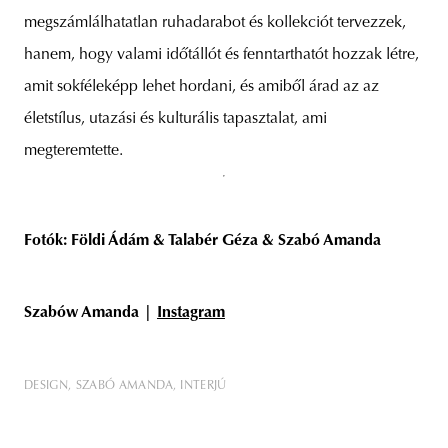
megszámlálhatatlan ruhadarabot és kollekciót tervezzek,
hanem, hogy valami időtállót és fenntarthatót hozzak létre,
amit sokféleképp lehet hordani, és amiből árad az az
életstílus, utazási és kulturális tapasztalat, ami
megteremtette.
Fotók: Földi Ádám & Talabér Géza & Szabó Amanda
Szabów Amanda |
Instagram
DESIGN
SZABÓ AMANDA
INTERJÚ