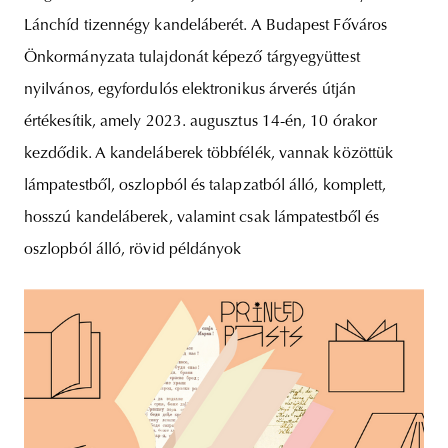
Lánchíd tizennégy kandeláberét. A Budapest Főváros
Önkormányzata tulajdonát képező tárgyegyüttest
nyilvános, egyfordulós elektronikus árverés útján
értékesítik, amely 2023. augusztus 14-én, 10 órakor
kezdődik. A kandeláberek többfélék, vannak közöttük
lámpatestből, oszlopból és talapzatból álló, komplett,
hosszú kandeláberek, valamint csak lámpatestből és
oszlopból álló, rövid példányok