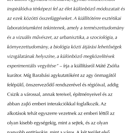
inspirálódva térképezi fel az élet különböző módozatait és
az ezek közötti összefüggéseket. A kiállítótérre esztétikai
laboratóriumként tekintenek, amely a természettudomány
és a vizuális művészet, az urbanisztika, a szociológia, a
környezettudomány, a biológia közti átjárási lehetőségek
vizsgálatának helyszíne, a különböző megközelítések
experimentális vegyítése”
– írja a kiállításról Máté Zsófia
kurátor. Míg Barabási agykutatóként az agy önmagától
felépülő, önszerveződő rendszerével és régióival, addig
Csizik a várossal, annak tereivel, építményeivel és az
abban zajló emberi interakciókkal foglalkozik. Az
alkotások tehát egyszerre vezetnek az emberi léttől az
olyan kisebb egységekig, mint a sejtek, és az olyan
nagyobb entitásokig, mint a város. A két terület első