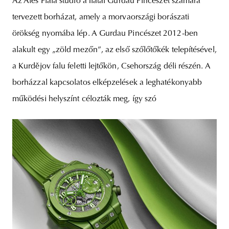
Az Aleš Fiala stúdió a fiatal Gurdau Pincészet számára
tervezett borházat, amely a morvaországi borászati
örökség nyomába lép. A Gurdau Pincészet 2012-ben
alakult egy „zöld mezőn”, az első szőlőtőkék telepítésével,
a Kurdějov falu feletti lejtőkön, Csehország déli részén. A
borházzal kapcsolatos elképzelések a leghatékonyabb
működési helyszínt célozták meg, így szó