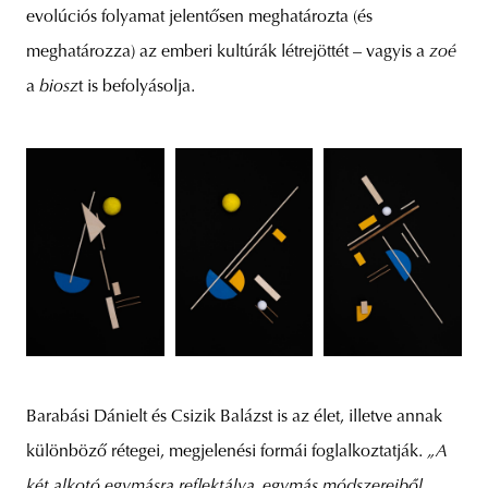
evolúciós folyamat jelentősen meghatározta (és
meghatározza) az emberi kultúrák létrejöttét – vagyis a
zoé
a
biosz
t is befolyásolja.
Barabási Dánielt és Csizik Balázst is az élet, illetve annak
különböző rétegei, megjelenési formái foglalkoztatják.
„A
két alkotó egymásra reflektálva, egymás módszereiből