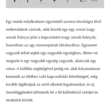
Egy másik műalkotáson egymástól azonos távolságra lévő
emberalakok vannak, akik között egy-egy vonal (vagy
annak hiánya) jelzi a kapcsolatot (vagy annak hiányát),
hasonlóan az agy neuronjainak látványához. Egyszerre
vagyunk tehát sejtek egy nagyobb egységben, illetve mi
magunk is egy nagyobb egység vagyunk, akárcsak egy
város. A kiállítás segítségével pedig mi, akik folyamatosan
keressük az élethez való kapcsolódás lehetőségeit, még
tovább tágíthatjuk az arról alkotott fogalmainkat, és új
összefüggéseket tárhatunk fel a lét különböző szintjei és
struktúrái között.