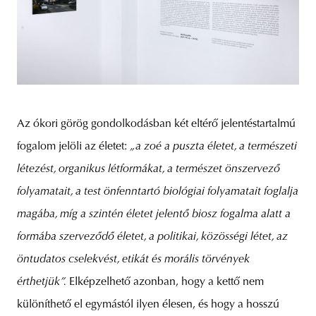
Az ókori görög gondolkodásban két eltérő jelentéstartalmú
fogalom jelöli az életet:
„a zoé a puszta életet, a természeti
létezést, organikus létformákat, a természet önszervező
folyamatait, a test önfenntartó biológiai folyamatait foglalja
magába, míg a szintén életet jelentő biosz fogalma alatt a
formába szerveződő életet, a politikai, közösségi létet, az
öntudatos cselekvést, etikát és morális törvények
érthetjük”.
Elképzelhető azonban, hogy a kettő nem
különíthető el egymástól ilyen élesen, és hogy a hosszú