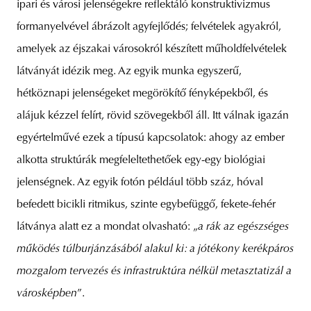
ipari és városi jelenségekre reflektáló konstruktivizmus
formanyelvével ábrázolt agyfejlődés; felvételek agyakról,
amelyek az éjszakai városokról készített műholdfelvételek
látványát idézik meg. Az egyik munka egyszerű,
hétköznapi jelenségeket megörökítő fényképekből, és
alájuk kézzel felírt, rövid szövegekből áll. Itt válnak igazán
egyértelművé ezek a típusú kapcsolatok: ahogy az ember
alkotta struktúrák megfeleltethetőek egy-egy biológiai
jelenségnek. Az egyik fotón például több száz, hóval
befedett bicikli ritmikus, szinte egybefüggő, fekete-fehér
látványa alatt ez a mondat olvasható: „
a rák az egészséges
működés túlburjánzásából alakul ki: a jótékony kerékpáros
mozgalom tervezés és infrastruktúra nélkül metasztatizál a
városképben
”.