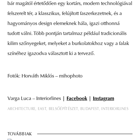
bár magától értetődően egy kortárs, modern technológiával
felszerelt tér, a klasszikus, felújított faszerkezetnek, és a
hagyományos design elemeknek hála, igazi otthonná
tudott válni. Több pontján tartalmaz például tradicionális
kilim szőnyegeket, melyeket a burkolatokhoz vagy a falak
színéhez igazodva választott ki a tervező.
Fotók: Horváth Miklós – mihophoto
Varga Luca – Interiorlines
|
Facebook
|
Instagram
ARCHITECTURE
EAST
BELSŐÉPÍTÉSZET
BUDAPEST
INTERIORLINES
TOVÁBBIAK