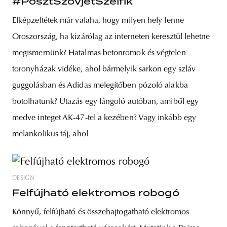
#PosztSzovjetSzelfik
Elképzeltétek már valaha, hogy milyen hely lenne
Oroszország, ha kizárólag az interneten keresztül lehetne
megismernünk? Hatalmas betonromok és végtelen
toronyházak vidéke, ahol bármelyik sarkon egy szláv
guggolásban és Adidas melegítőben pózoló alakba
botolhatunk? Utazás egy lángoló autóban, amiből egy
medve integet AK-47-tel a kezében? Vagy inkább egy
melankolikus táj, ahol
DESIGN
Felfújható elektromos robogó
Könnyű, felfújható és összehajtogatható elektromos