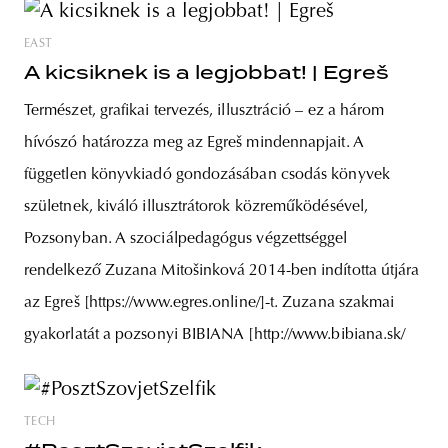
EAST
A kicsiknek is a legjobbat! | Egreš
Természet, grafikai tervezés, illusztráció – ez a három
hívószó határozza meg az Egreš mindennapjait. A
független könyvkiadó gondozásában csodás könyvek
születnek, kiváló illusztrátorok közreműködésével,
Pozsonyban. A szociálpedagógus végzettséggel
rendelkező Zuzana Mitošinková 2014-ben indította útjára
az Egreš [https://www.egres.online/]-t. Zuzana szakmai
gyakorlatát a pozsonyi BIBIANA [http://www.bibiana.sk/
TECH