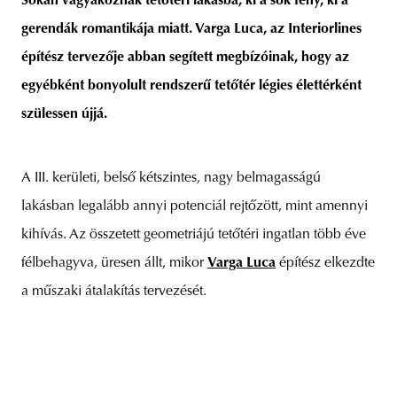
Sokan vágyakoznak tetőtéri lakásba, ki a sok fény, ki a
gerendák romantikája miatt. Varga Luca, az Interiorlines
építész tervezője abban segített megbízóinak, hogy az
egyébként bonyolult rendszerű tetőtér légies élettérként
unity
budapest
poland
branding
szülessen újjá.
A III. kerületi, belső kétszintes, nagy belmagasságú
lakásban legalább annyi potenciál rejtőzött, mint amennyi
kihívás. Az összetett geometriájú tetőtéri ingatlan több éve
félbehagyva, üresen állt, mikor
Varga Luca
építész elkezdte
a műszaki átalakítás tervezését.