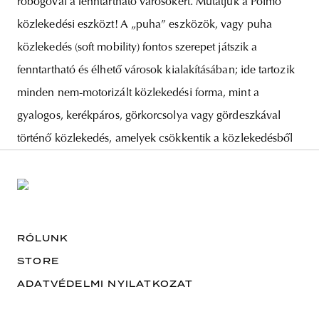
robogóval a fenntartható városokért. Mutatjuk a Poimo
közlekedési eszközt! A „puha” eszközök, vagy puha
közlekedés (soft mobility) fontos szerepet játszik a
fenntartható és élhető városok kialakításában; ide tartozik
minden nem-motorizált közlekedési forma, mint a
gyalogos, kerékpáros, görkorcsolya vagy gördeszkával
történő közlekedés, amelyek csökkentik a közlekedésből
RÓLUNK
STORE
ADATVÉDELMI NYILATKOZAT