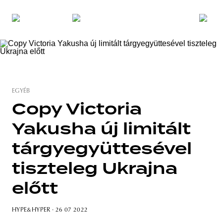
EGYÉB
Copy Victoria
Yakusha új limitált
tárgyegyüttesével
tiszteleg Ukrajna
előtt
HYPE&HYPER
· 26 07 2022