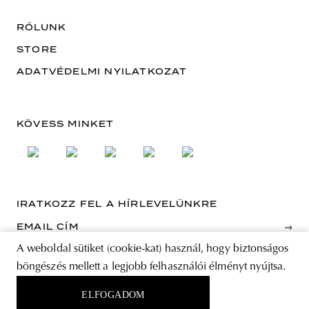
RÓLUNK
STORE
ADATVÉDELMI NYILATKOZAT
KÖVESS MINKET
IRATKOZZ FEL A HÍRLEVELÜNKRE
EMAIL CÍM
A weboldal sütiket (cookie-kat) használ, hogy biztonságos
A feliratkozással elfogadja az Általános Szerződési Feltételeket és kijelenti,
böngészés mellett a legjobb felhasználói élményt nyújtsa.
hogy elolvasta az Adatvédelmi nyilatkozatot.
ELFOGADOM