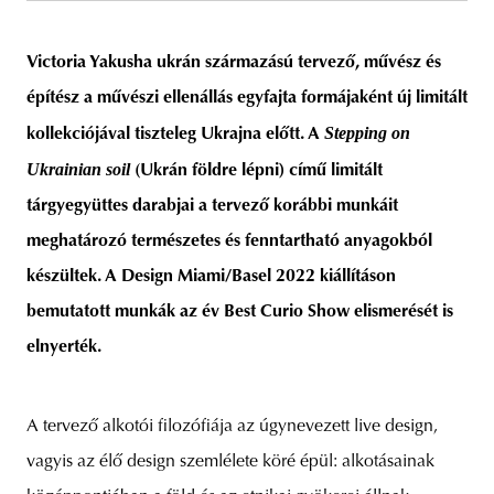
Victoria Yakusha ukrán származású tervező, művész és
építész
a művészi ellenállás egyfajta formájaként új limitált
unity
budapest
poland
branding
Stepping on
kollekciójával tiszteleg Ukrajna előtt. A
Ukrainian soil
(Ukrán földre lépni) című limitált
tárgyegyüttes darabjai a tervező korábbi munkáit
meghatározó természetes és fenntartható anyagokból
készültek. A Design Miami/Basel 2022 kiállításon
bemutatott munkák az év Best Curio Show elismerését is
elnyerték.
A tervező alkotói filozófiája az úgynevezett live design,
vagyis az élő design szemlélete köré épül: alkotásainak