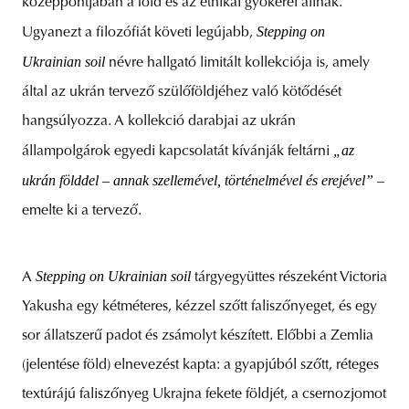
középpontjában a föld és az etnikai gyökerei állnak.
Stepping on
Ugyanezt a filozófiát követi legújabb,
Ukrainian soil
névre hallgató limitált kollekciója is, amely
által az ukrán tervező szülőföldjéhez való kötődését
hangsúlyozza. A kollekció darabjai az ukrán
„az
állampolgárok egyedi kapcsolatát kívánják feltárni
ukrán földdel – annak szellemével, történelmével és erejével”
–
emelte ki a tervező.
Stepping on Ukrainian soil
A
tárgyegyüttes részeként Victoria
Yakusha egy kétméteres, kézzel szőtt faliszőnyeget, és egy
sor állatszerű padot és zsámolyt készített. Előbbi a Zemlia
(jelentése föld) elnevezést kapta: a gyapjúból szőtt, réteges
textúrájú faliszőnyeg Ukrajna fekete földjét, a csernozjomot