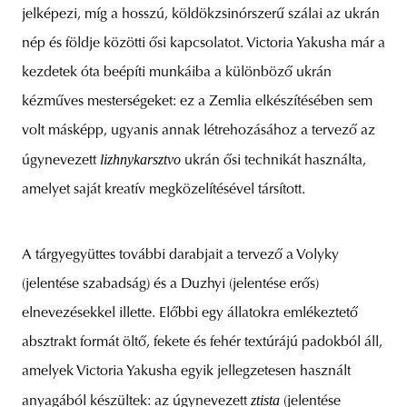
jelképezi, míg a hosszú, köldökzsinórszerű szálai az ukrán
nép és földje közötti ősi kapcsolatot. Victoria Yakusha már a
kezdetek óta beépíti munkáiba a különböző ukrán
kézműves mesterségeket: ez a Zemlia elkészítésében sem
volt másképp, ugyanis annak létrehozásához a tervező az
lizhnykarsztvo
úgynevezett
ukrán ősi technikát használta,
amelyet saját kreatív megközelítésével társított.
A tárgyegyüttes további darabjait a tervező a Volyky
(jelentése szabadság) és a Duzhyi (jelentése erős)
elnevezésekkel illette. Előbbi egy állatokra emlékeztető
absztrakt formát öltő, fekete és fehér textúrájú padokból áll,
amelyek Victoria Yakusha egyik jellegzetesen használt
ztista
anyagából készültek: az úgynevezett
(jelentése