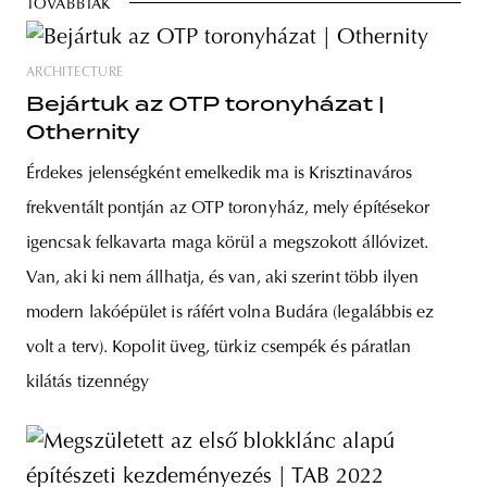
TOVÁBBIAK
ARCHITECTURE
Bejártuk az OTP toronyházat |
Othernity
Érdekes jelenségként emelkedik ma is Krisztinaváros
frekventált pontján az OTP toronyház, mely építésekor
igencsak felkavarta maga körül a megszokott állóvizet.
Van, aki ki nem állhatja, és van, aki szerint több ilyen
modern lakóépület is ráfért volna Budára (legalábbis ez
volt a terv). Kopolit üveg, türkiz csempék és páratlan
kilátás tizennégy