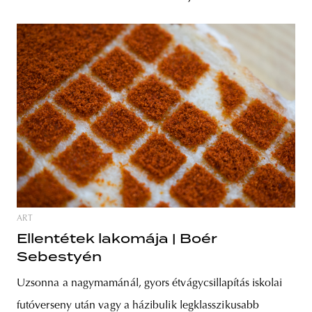
ART
Ellentétek lakomája | Boér
Sebestyén
Uzsonna a nagymamánál, gyors étvágycsillapítás iskolai
futóverseny után vagy a házibulik legklasszikusabb