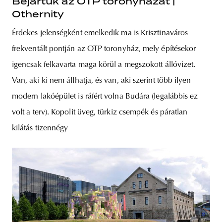
Bejártuk az OTP toronyházat |
Othernity
Érdekes jelenségként emelkedik ma is Krisztinaváros
frekventált pontján az OTP toronyház, mely építésekor
igencsak felkavarta maga körül a megszokott állóvizet.
Van, aki ki nem állhatja, és van, aki szerint több ilyen
modern lakóépület is ráfért volna Budára (legalábbis ez
volt a terv). Kopolit üveg, türkiz csempék és páratlan
kilátás tizennégy