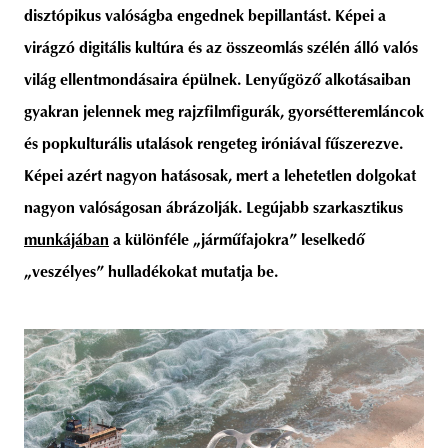
disztópikus valóságba engednek bepillantást. Képei a
virágzó digitális kultúra és az összeomlás szélén álló valós
világ ellentmondásaira épülnek. Lenyűgöző alkotásaiban
gyakran jelennek meg rajzfilmfigurák, gyorsétteremláncok
és popkulturális utalások rengeteg iróniával fűszerezve.
Képei azért nagyon hatásosak, mert a lehetetlen dolgokat
nagyon valóságosan ábrázolják. Legújabb szarkasztikus
munkájában
a különféle „járműfajokra” leselkedő
„veszélyes” hulladékokat mutatja be.