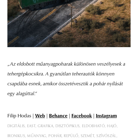
„Az eldobott műanyagpoharak különösen veszélyesek a
tehergépkocsikra. A gyanútlan teherautók könnyen
csapdába esnek, amikor összetévesztik a pohár nyílását
egy alagúttal.”
Filip Hodas |
Web
|
Behance
|
Facebook
|
Instagram
DIGITÁLIS
EAST
GRAFIKA
DISZTÓPIKUS
ELDOBHATÓ
HAJÓ
IRONIKUS
MŰANYAG
POHÁR
REPÜLŐ
SZEMÉT
SZÍVÓSZÁL