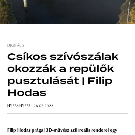
unity
budapest
poland
branding
DIGITÁLIS
Csíkos szívószálak
okozzák a repülők
pusztulását | Filip
Hodas
HYPE&HYPER
· 26 07 2022
Filip Hodas prágai 3D-művész szürreális renderei egy