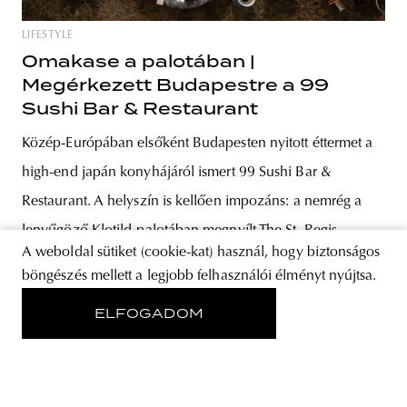
LIFESTYLE
Omakase a palotában |
Megérkezett Budapestre a 99
Sushi Bar & Restaurant
Közép-Európában elsőként Budapesten nyitott éttermet a
high-end japán konyhájáról ismert 99 Sushi Bar &
Restaurant. A helyszín is kellően impozáns: a nemrég a
lenyűgöző Klotild-palotában megnyílt The St. Regis
A weboldal sütiket (cookie-kat) használ, hogy biztonságos
Budapest. Budapest gasztronómiai térképe az elmúlt
böngészés mellett a legjobb felhasználói élményt nyújtsa.
években látványosan újrarajzolódott – és most egy újabb
ELFOGADOM
nemzetközi szereplő lép be a mezőnybe. A 99 Sushi