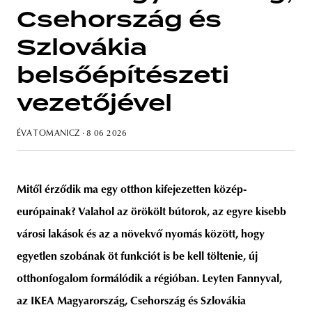
Csehország és
Szlovákia
belsőépítészeti
unity
budapest
poland
branding
vezetőjével
ÉVA TOMANICZ
· 8 06 2026
Mitől érződik ma egy otthon kifejezetten közép-
európainak? Valahol az örökölt bútorok, az egyre kisebb
városi lakások és az a növekvő nyomás között, hogy
egyetlen szobának öt funkciót is be kell töltenie, új
otthonfogalom formálódik a régióban. Leyten Fannyval,
az IKEA Magyarország, Csehország és Szlovákia