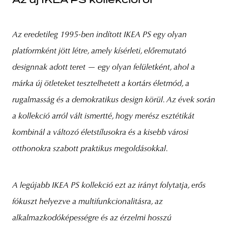
Az eredetileg 1995-ben indított IKEA PS egy olyan
platformként jött létre, amely kísérleti, előremutató
designnak adott teret — egy olyan felületként, ahol a
márka új ötleteket tesztelhetett a kortárs életmód, a
rugalmasság és a demokratikus design körül. Az évek során
a kollekció arról vált ismertté, hogy merész esztétikát
kombinál a változó életstílusokra és a kisebb városi
otthonokra szabott praktikus megoldásokkal.
A legújabb IKEA PS kollekció ezt az irányt folytatja, erős
fókuszt helyezve a multifunkcionalitásra, az
alkalmazkodóképességre és az érzelmi hosszú