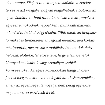
élettartamra. Kifejezetten kompakt lakókörnyezetekre
tervezve azt vizsgálja, hogyan reagálhatnak a bútorok az
egyre fluidabb otthoni rutinokra: olyan terekre, amelyek
egyszerre működnek nappaliként, munkaállomásként,
étkezőként és közösségi térként. Több darab archetipikus
formákat és természetes anyagokat értelmez újra kortárs
nézőpontból, míg mások a mobilitást és a modularitást
helyezik előtérbe, lehetővé téve, hogy a felhasználók
könnyedén alakítsák vagy személyre szabják
környezetüket. Az egész kollekcióban hangsúlyosan
jelenik meg az a könnyen befogadható designszemlélet,
amely az egyéniséget támogatja, nem pedig egy előre
meghatározott esztétikát ír elő.