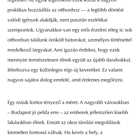
régióban. Az egyik legerősebb ezek közül a nagyon
praktikus hozzáállás az otthonhoz — a legtöbb döntést
valódi igények alakítják, nem pusztán esztétikai
szempontok. Ugyanakkor van egy erős érzelmi réteg is: sok
otthonban találunk örökölt bútorokat, személyes történettel
rendelkező tárgyakat. Ami igazán érdekes, hogy ezek
mennyire természetesen élnek együtt az újabb darabokkal,
létrehozva egy különleges régi–új keveréket. Ez valami
nagyon sajátos dolog errefelé, amit érdemes megőrizni.
Egy másik fontos tényező a méret. A nagyobb városokban
– Budapest jó példa erre – az emberek jellemzően kisebb
lakásokban élnek. Emiatt az okos tárolási megoldások
kiemelten fontossá válnak. Ha kevés a hely, a