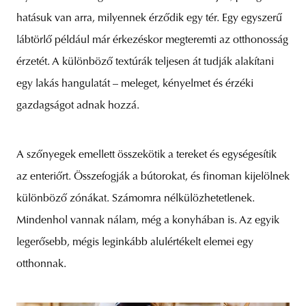
hatásuk van arra, milyennek érződik egy tér. Egy egyszerű
lábtörlő például már érkezéskor megteremti az otthonosság
érzetét. A különböző textúrák teljesen át tudják alakítani
egy lakás hangulatát – meleget, kényelmet és érzéki
gazdagságot adnak hozzá.
A szőnyegek emellett összekötik a tereket és egységesítik
az enteriőrt. Összefogják a bútorokat, és finoman kijelölnek
különböző zónákat. Számomra nélkülözhetetlenek.
Mindenhol vannak nálam, még a konyhában is. Az egyik
legerősebb, mégis leginkább alulértékelt elemei egy
otthonnak.