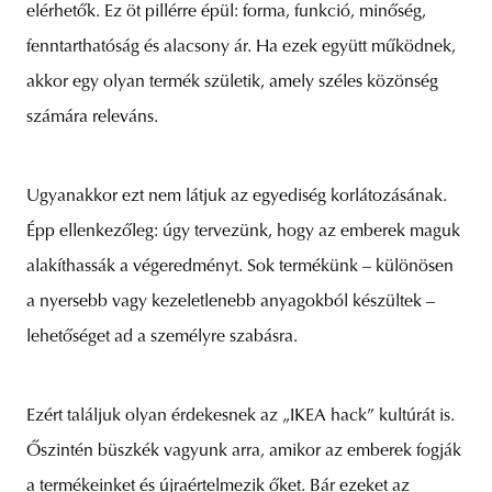
elérhetők. Ez öt pillérre épül: forma, funkció, minőség,
fenntarthatóság és alacsony ár. Ha ezek együtt működnek,
akkor egy olyan termék születik, amely széles közönség
számára releváns.
Ugyanakkor ezt nem látjuk az egyediség korlátozásának.
Épp ellenkezőleg: úgy tervezünk, hogy az emberek maguk
alakíthassák a végeredményt. Sok termékünk – különösen
a nyersebb vagy kezeletlenebb anyagokból készültek –
lehetőséget ad a személyre szabásra.
Ezért találjuk olyan érdekesnek az „IKEA hack” kultúrát is.
Őszintén büszkék vagyunk arra, amikor az emberek fogják
a termékeinket és újraértelmezik őket. Bár ezeket az