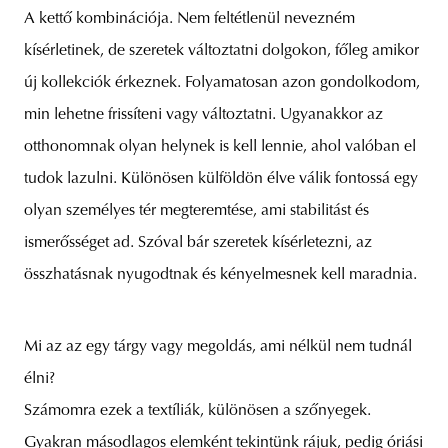
A kettő kombinációja. Nem feltétlenül nevezném
kísérletinek, de szeretek változtatni dolgokon, főleg amikor
új kollekciók érkeznek. Folyamatosan azon gondolkodom,
min lehetne frissíteni vagy változtatni. Ugyanakkor az
otthonomnak olyan helynek is kell lennie, ahol valóban el
tudok lazulni. Különösen külföldön élve válik fontossá egy
olyan személyes tér megteremtése, ami stabilitást és
ismerősséget ad. Szóval bár szeretek kísérletezni, az
összhatásnak nyugodtnak és kényelmesnek kell maradnia.
Mi az az egy tárgy vagy megoldás, ami nélkül nem tudnál
élni?
Számomra ezek a textíliák, különösen a szőnyegek.
Gyakran másodlagos elemként tekintünk rájuk, pedig óriási