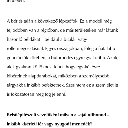
területen.
A bérlés talán a következő lépcsőfok. Ez a modell még
fejlődőben van a régióban, de más területeken már látunk
hasonló példákat – például a bicikli- vagy
rollermegosztásnál. Egyes országokban, főleg a fiatalabb
generációk körében, a bútorbérlés egyre gyakoribb. Azok,
akik gyakran költöznek, lehet, hogy egy-két évre
kibérelnek alapdarabokat, miközben a személyesebb
tárgyakba inkább befektetnek. Szerintem ez a szemlélet itt
is fokozatosan meg fog jelenni.
Belsőépítészeti vezetőként milyen a saját otthonod –
inkább kísérleti tér vagy nyugodt menedék?