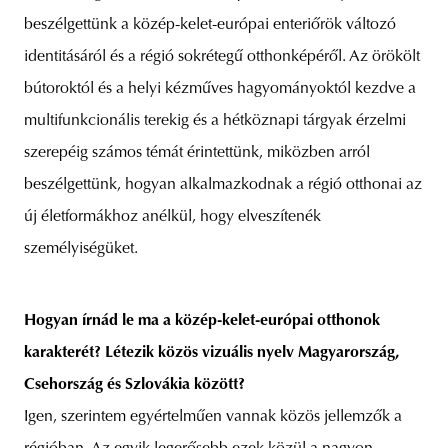
beszélgettünk a közép-kelet-európai enteriőrök változó
identitásáról és a régió sokrétegű otthonképéről. Az örökölt
bútoroktól és a helyi kézműves hagyományoktól kezdve a
multifunkcionális terekig és a hétköznapi tárgyak érzelmi
szerepéig számos témát érintettünk, miközben arról
beszélgettünk, hogyan alkalmazkodnak a régió otthonai az
új életformákhoz anélkül, hogy elveszítenék
személyiségüket.
Hogyan írnád le ma a közép-kelet-európai otthonok
karakterét? Létezik közös vizuális nyelv Magyarország,
Csehország és Szlovákia között?
Igen, szerintem egyértelműen vannak közös jellemzők a