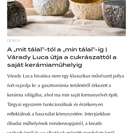
DESIGN
A „mit tálal”-tól a „min tálal”-ig |
Várady Luca útja a cukrászattól a
saját kerámiaműhelyig
Várady Luca hivatása nem egy klasszikus művészeti pálya
ívét rajzolja le: a gasztronómia területéről érkezett a
kerámia világába, ahol ma már saját formanyelvét építi.
Tárgyai egyszerre funkcionálisak és érzékenyen
reflektálnak a használat környezetére. Interjúnkban
óbudai műhelyének mindennapjairól, a kreatív