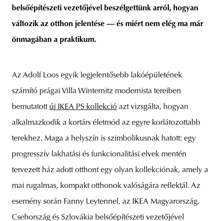
belsőépítészeti vezetőjével beszélgettünk arról, hogyan
változik az otthon jelentése — és miért nem elég ma már
önmagában a praktikum.
Az Adolf Loos egyik legjelentősebb lakóépületének
számító prágai Villa Winternitz modernista tereiben
bemutatott
új IKEA PS kollekció
azt vizsgálta, hogyan
alkalmazkodik a kortárs életmód az egyre korlátozottabb
terekhez. Maga a helyszín is szimbolikusnak hatott: egy
progresszív lakhatási és funkcionalitási elvek mentén
tervezett ház adott otthont egy olyan kollekciónak, amely a
mai rugalmas, kompakt otthonok valóságára reflektál. Az
esemény során Fanny Leytennel, az IKEA Magyarország,
Csehország és Szlovákia belsőépítészeti vezetőjével