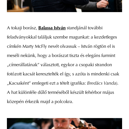
A tokaji borász,
Balassa István
standjánál további
feladványokkal találjuk szembe magunkat: a kezdetleges
címkén Marty McFly nevét olvassuk – István rögtön el is
meséli nekünk, hogy a borászat tiszta és elegáns furmint
„címerállatának” választott, egykor a csopaki strandon
fotózott kacsát keresztelték el így, s azóta is mindenki csak
„Kacsaként” emlegeti ezt a tételt (grafika:
Bredács Vanda
).
A hat különféle dűlő terméséből készült fehérbor május
közepén érkezik majd a polcokra.