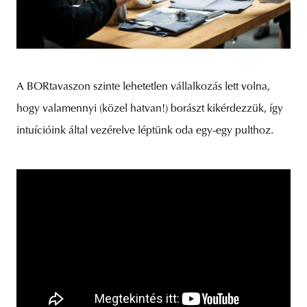
A BORtavaszon szinte lehetetlen vállalkozás lett volna,
hogy valamennyi (közel hatvan!) borászt kikérdezzük, így
intuícióink által vezérelve léptünk oda egy-egy pulthoz.