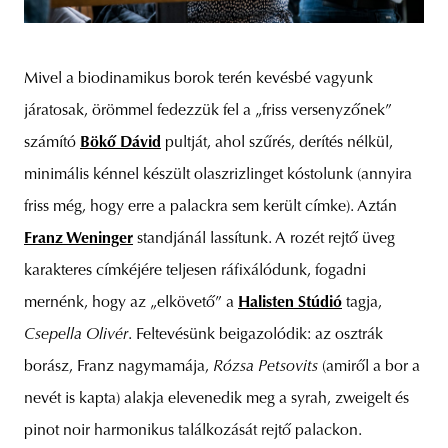
Mivel a biodinamikus borok terén kevésbé vagyunk
járatosak, örömmel fedezzük fel a „friss versenyzőnek”
számító
Bökő Dávid
pultját, ahol szűrés, derítés nélkül,
minimális kénnel készült olaszrizlinget kóstolunk (annyira
friss még, hogy erre a palackra sem került címke). Aztán
Franz Weninger
standjánál lassítunk. A rozét rejtő üveg
karakteres címkéjére teljesen ráfixálódunk, fogadni
mernénk, hogy az „elkövető” a
Halisten Stúdió
tagja,
Csepella Olivér
. Feltevésünk beigazolódik: az osztrák
borász, Franz nagymamája,
Rózsa Petsovits
(amiről a bor a
nevét is kapta) alakja elevenedik meg a syrah, zweigelt és
pinot noir harmonikus találkozását rejtő palackon.