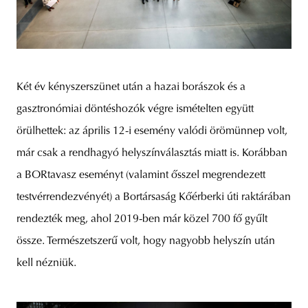
Két év kényszerszünet után a hazai borászok és a
gasztronómiai döntéshozók végre ismételten együtt
örülhettek: az április 12-i esemény valódi örömünnep volt,
már csak a rendhagyó helyszínválasztás miatt is. Korábban
a BORtavasz eseményt (valamint ősszel megrendezett
testvérrendezvényét) a Bortársaság Kőérberki úti raktárában
rendezték meg, ahol 2019-ben már közel 700 fő gyűlt
össze. Természetszerű volt, hogy nagyobb helyszín után
kell nézniük.