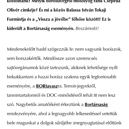
kóstolnánk? Melyik borosüvegről mosolyog ránk Csepella
Olivér címkéje? És mi a közös Balassa István Tokaji
Furmintja és a „Vissza a jövőbe” főhőse között?
Ez is
kiderült a Bortársaság eseményén.
Beszámoló!
Mindenekelőtt hadd szögezzük le: nem vagyunk borászok,
sem borszakértők. Mindössze azon szerencsés
sajtóorgánumok közé tartozunk, akiknek lehetősége nyílt
bekukkantani a hazai borász szakma egyik legfontosabb
eseményére, a
BORtavasz
ra. Terroir-jegyekről,
tannintartalomról és DOC-minősítésről tehát itt nem lesz
szó. Nagybetűs amatőrként érkeztünk a
Bortársaság
rendezvényére, ahol a legnagyobb lelkesedéssel vetettük
bele magunkat a dolgok sűrűjébe (megnyugtatásul előttünk