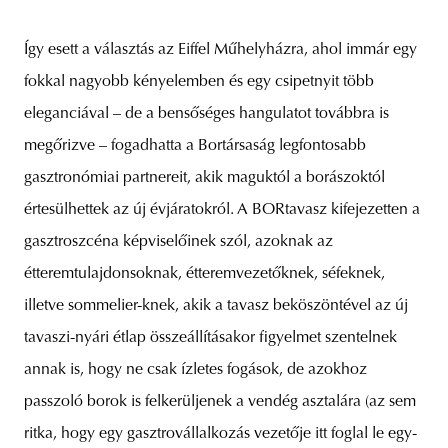
Így esett a választás az Eiffel Műhelyházra, ahol immár egy
fokkal nagyobb kényelemben és egy csipetnyit több
eleganciával – de a bensőséges hangulatot továbbra is
megőrizve – fogadhatta a Bortársaság legfontosabb
gasztronómiai partnereit, akik maguktól a borászoktól
értesülhettek az új évjáratokról. A BORtavasz kifejezetten a
gasztroszcéna képviselőinek szól, azoknak az
étteremtulajdonsoknak, étteremvezetőknek, séfeknek,
illetve sommelier-knek, akik a tavasz beköszöntével az új
tavaszi-nyári étlap összeállításakor figyelmet szentelnek
annak is, hogy ne csak ízletes fogások, de azokhoz
passzoló borok is felkerüljenek a vendég asztalára (az sem
ritka, hogy egy gasztrovállalkozás vezetője itt foglal le egy-