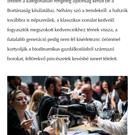
(ebben a kategóriában rengeteg újdonság került be a
Bortársaság kínálatába). Néhány szó a trendekről: a habzók
továbbra is népszerűek, a klasszikus vonalat kedvelő
fogyasztók megszokott kedvenceikhez térnek vissza, a
fiatalabb generáció pedig nem fél kísérletezni: örömmel
kortyolják a biodinamikus gazdálkodásból származó
borokat, feltörekvő pincészetek kevésbé ismert tételeit.