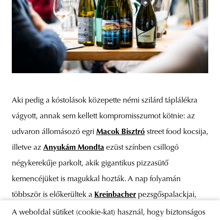
Aki pedig a kóstolások közepette némi szilárd táplálékra
vágyott, annak sem kellett kompromisszumot kötnie: az
udvaron állomásozó egri
Macok Bisztró
street food kocsija,
illetve az
Anyukám Mondta
ezüst színben csillogó
négykerekűje parkolt, akik gigantikus pizzasütő
kemencéjüket is magukkal hozták. A nap folyamán
többször is előkerültek a
Kreinbacher
pezsgőspalackjai,
amelyeket kézi degorzsálással bontottak fel, tovább
A weboldal sütiket (cookie-kat) használ, hogy biztonságos