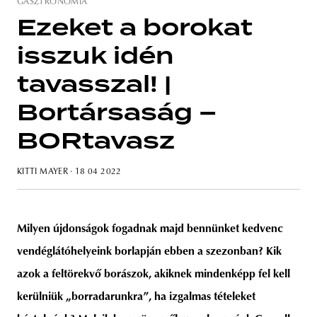
GASZTRONÓMIA
Ezeket a borokat
isszuk idén
unity
budapest
poland
branding
tavasszal! |
Bortársaság –
BORtavasz
KITTI MAYER
· 18 04 2022
Milyen újdonságok fogadnak majd bennünket kedvenc
vendéglátóhelyeink borlapján ebben a szezonban? Kik
azok a feltörekvő borászok, akiknek mindenképp fel kell
kerülniük „borradarunkra”, ha izgalmas tételeket