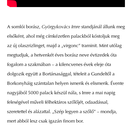
A somlói borász,
Györgykovács Imre
standjánál állunk meg
elsőként, ahol még címkézetlen palackból kóstoljuk meg
az új olaszrizlinget, majd a „virgonc” traminit. Mint utólag
megtudjuk, a hetvenkét éves borász neve évtizedek óta
fogalom a szakmában – a kilencvenes évek eleje óta
dolgozik együtt a Bortársasággal, tételeit a Gundeltől a
Borkonyháig számtalan helyen ismerik és elismerik. Évente
nagyjából 5000 palack készül nála, s Imre a mai napig
feleségével műveli félhektáros szőlőjét, odaadással,
szeretettel és alázattal. „Szép legyen a szőlő” – mondja,
mert abból lesz csak igazán finom bor.