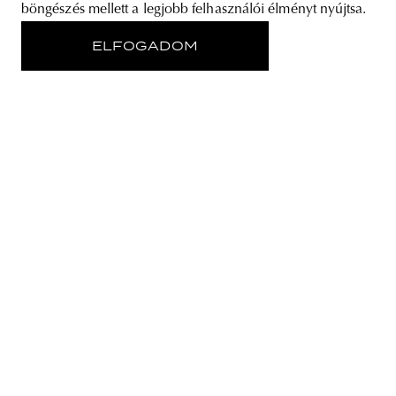
böngészés mellett a legjobb felhasználói élményt nyújtsa.
fokozva az egyébként is remek, ünnepi hangulatot. Wow!
ELFOGADOM