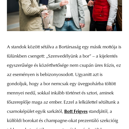
A standok között sétálva a Bortársaság egy másik mottója is
fülünkben csengett: „Szenvedélyünk a bor” – a kijelentés
egyszerűsége és közérthetősége nem csupán üres frázis, ez
az eseményen is bebizonyosodott. Ugyanitt azt is
gondoljuk, hogy a bor nemcsak egy üvegpohárba töltött
mennyei nedű, sokkal inkább történet és sztori, aminek
főszereplője maga az ember. Ezzel a lelkülettel sétáltunk a
csarnoképület egyik sarkától,
Bott Frigyes
standjától, a
külföldi borokat és champagne-okat prezentáló szekcióig