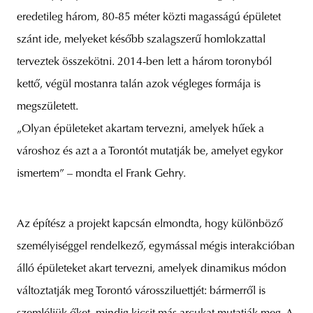
eredetileg három, 80-85 méter közti magasságú épületet
szánt ide, melyeket később szalagszerű homlokzattal
terveztek összekötni. 2014-ben lett a három toronyból
kettő, végül mostanra talán azok végleges formája is
megszületett.
„Olyan épületeket akartam tervezni, amelyek hűek a
városhoz és azt a a Torontót mutatják be, amelyet egykor
ismertem” – mondta el Frank Gehry.
Az építész a projekt kapcsán elmondta, hogy különböző
személyiséggel rendelkező, egymással mégis interakcióban
álló épületeket akart tervezni, amelyek dinamikus módon
változtatják meg Torontó várossziluettjét: bármerről is