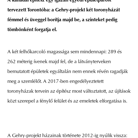
A kanadai építész egy igazán egyedi épületpárost
tervezett Torontóba: a Gehry-projekt két toronyházát
fémmel és üveggel borítja majd be, a szinteket pedig
tömbönként forgatja el.
unity
budapest
poland
branding
A két felhőkarcoló magassága sem mindennapi: 289 és
262 méterig ívenek majd fel, de a látványterveken
bemutatott épületek egyáltalán nem ennek révén ragadják
meg a szemlélőt. A 2017-ben engedélyeztetett
toronyházak tervein az építész most változtatott, az újítások
közt szerepel a fénylő felület és az emeletek elforgatása is.
A Gehry-projekt házainak története 2012-ig nyúlik vissza: