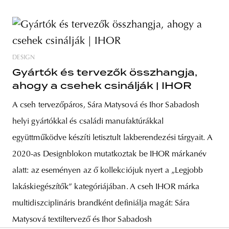
DESIGN
Gyártók és tervezők összhangja,
ahogy a csehek csinálják | IHOR
A cseh tervezőpáros, Sára Matysová és Ihor Sabadosh
helyi gyártókkal és családi manufaktúrákkal
együttműködve készíti letisztult lakberendezési tárgyait. A
2020-as Designblokon mutatkoztak be IHOR márkanév
alatt: az eseményen az ő kollekciójuk nyert a „Legjobb
lakáskiegészítők” kategóriájában. A cseh IHOR márka
multidiszciplináris brandként definiálja magát: Sára
Matysová textiltervező és Ihor Sabadosh