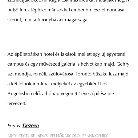
szemléljük őket, mindig kicsit más arcukat mutatják meg. A
belső terek léptéke már sokkal emberibb lesz elmondása
szerint, mint a toronyházak magassága.
Az épületpárban hotel és lakások mellett egy új egyetemi
campus és egy művészeti galéria is helyet kap majd. Gehry
azt mondja, reméli, szülővárosa, Torontó büszke lesz majd
a két felhőkarcolóra, melyeket az egyébként Los
Angelesben élő, a hónap végén 92 éves építész ide
tervezett.
Forrás:
Dezeen
ARCHITECTURE
NEWS
FELHŐKARCOLÓ
FRANK GEHRY