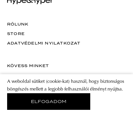
RÓLUNK
STORE
ADATVÉDELMI NYILATKOZAT
KÖVESS MINKET
A weboldal sütiket (cookie-kat) használ, hogy biztonságos
böngészés mellett a legjobb felhasználói élményt nyújtsa.
IRATKOZZ FEL A HÍRLEVELÜNKRE
ELFOGADOM
EMAIL CÍM
A feliratkozással elfogadja az Általános Szerződési Feltételeket és kijelenti,
hogy elolvasta az Adatvédelmi nyilatkozatot.