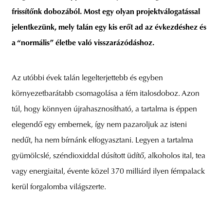
frissítőnk dobozából. Most egy olyan projektválogatással
jelentkezünk, mely talán egy kis erőt ad az évkezdéshez és
a “normális” életbe való visszarázódáshoz.
unity
budapest
poland
branding
Az utóbbi évek talán legelterjettebb és egyben
környezetbarátabb csomagolása a fém italosdoboz. Azon
túl, hogy könnyen újrahasznosítható, a tartalma is éppen
elegendő egy embernek, így nem pazaroljuk az isteni
nedűt, ha nem bírnánk elfogyasztani. Legyen a tartalma
gyümölcslé, széndioxiddal dúsított üdítő, alkoholos ital, tea
vagy energiaital, évente közel 370 milliárd ilyen fémpalack
kerül forgalomba világszerte.