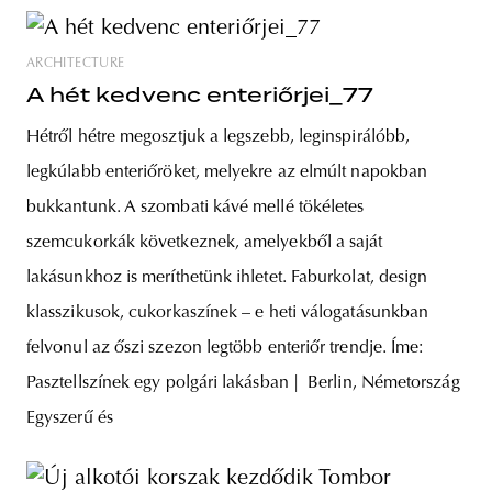
ARCHITECTURE
A hét kedvenc enteriőrjei_77
Hétről hétre megosztjuk a legszebb, leginspirálóbb,
legkúlabb enteriőröket, melyekre az elmúlt napokban
bukkantunk. A szombati kávé mellé tökéletes
szemcukorkák következnek, amelyekből a saját
lakásunkhoz is meríthetünk ihletet. Faburkolat, design
klasszikusok, cukorkaszínek – e heti válogatásunkban
felvonul az őszi szezon legtöbb enteriőr trendje. Íme:
Pasztellszínek egy polgári lakásban | Berlin, Németország
Egyszerű és