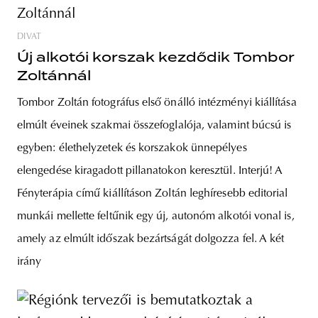
DIVAT
Új alkotói korszak kezdődik Tombor
Zoltánnál
Tombor Zoltán fotográfus első önálló intézményi kiállítása
elmúlt éveinek szakmai összefoglalója, valamint búcsú is
egyben: élethelyzetek és korszakok ünnepélyes
elengedése kiragadott pillanatokon keresztül. Interjú! A
Fényterápia című kiállításon Zoltán leghíresebb editorial
munkái mellette feltűnik egy új, autonóm alkotói vonal is,
amely az elmúlt időszak bezártságát dolgozza fel. A két
irány