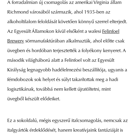
A forradalmian új csomagolás az amerikai Virginia állam
Richmond városából származik, ahol 1935-ben az
alkoholtilalom feloldását követően könnyű szerrel elterjedt.
Az Egyesült Államokon kívül elsőként a walesi
Felinfoel
Brewery
sörmanufaktúrában alkalmazták, ahol előtte csak
üvegben és hordóban terjesztették a folyékony kenyeret. A
második világháború alatt a Felinfoel volt az Egyesült
Királyság legnagyobb hadélelmezési beszállítója, ugyanis a
fémdobozok sok helyet és súlyt takarítottak meg a hadi
logisztikának, továbbá nem kellett újratöltetni, mint
üvegből készült elődeiket.
Ez a sokoldalú, mégis egyszerű italcsomagolás, nemcsak az
italgyártók érdeklődését, hanem kreatívjaink fantáziáját is